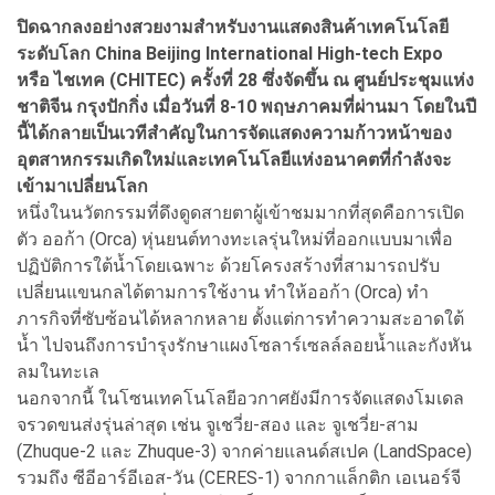
ปิดฉากลงอย่างสวยงามสำหรับงานแสดงสินค้าเทคโนโลยี
ระดับโลก China Beijing International High-tech Expo
หรือ ไชเทค (CHITEC) ครั้งที่ 28 ซึ่งจัดขึ้น ณ ศูนย์ประชุมแห่ง
ชาติจีน กรุงปักกิ่ง เมื่อวันที่ 8-10 พฤษภาคมที่ผ่านมา โดยในปี
นี้ได้กลายเป็นเวทีสำคัญในการจัดแสดงความก้าวหน้าของ
อุตสาหกรรมเกิดใหม่และเทคโนโลยีแห่งอนาคตที่กำลังจะ
เข้ามาเปลี่ยนโลก
หนึ่งในนวัตกรรมที่ดึงดูดสายตาผู้เข้าชมมากที่สุดคือการเปิด
ตัว ออก้า (Orca) หุ่นยนต์ทางทะเลรุ่นใหม่ที่ออกแบบมาเพื่อ
ปฏิบัติการใต้น้ำโดยเฉพาะ ด้วยโครงสร้างที่สามารถปรับ
เปลี่ยนแขนกลได้ตามการใช้งาน ทำให้ออก้า (Orca) ทำ
ภารกิจที่ซับซ้อนได้หลากหลาย ตั้งแต่การทำความสะอาดใต้
น้ำ ไปจนถึงการบำรุงรักษาแผงโซลาร์เซลล์ลอยน้ำและกังหัน
ลมในทะเล
นอกจากนี้ ในโซนเทคโนโลยีอวกาศยังมีการจัดแสดงโมเดล
จรวดขนส่งรุ่นล่าสุด เช่น จูเชวี่ย-สอง และ จูเชวี่ย-สาม
(Zhuque-2 และ Zhuque-3) จากค่ายแลนด์สเปค (LandSpace)
รวมถึง ซีอีอาร์อีเอส-วัน (CERES-1) จากกาแล็กติก เอเนอร์จี