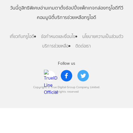
วันนี้
ดู
สิทธิพิเศษ
อ่าน
เกม
ตาตั้ง
ช้อปปิ้ง
แพ็กเกจ
กล่องทรูไอดีทีวี
คอมมูนิตี้
บริการช่วยเหลือทรูไอดี
เกี่ยวกับทรูไอดี
ข้อกำหนดและเงื่อนไข
นโยบายความเป็นส่วนตัว
บริการช่วยเหลือ
ติดต่อเรา
Follow us
Copyright © True Digital Group Company Limited.
All rights reserved