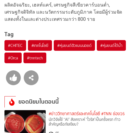
ผลิตอัจฉริยะ, เฮลท์แคร์, เศรษฐกิจสีเขียวคาร์บอนต่ำ,
เศรษฐกิจดิจิทัล และนวัตกรรมระดับภูมิภาค โดยมีผู้ร่วมจัด
แสดงทั้งในและต่างประเทศรวมกว่า 800 ราย
Tag
#
CHITEC
#
เทคโนโลยี
#
หุ่นยนต์ฮิวแมนนอยด์
#
หุ่นยนต์ใต้น้ำ
#
Orca
#
tnntech
ยอดนิยมในตอนนี้
#ข่าววิทยาศาสตร์และเทคโนโลยี
#TNN ช่อง16
นักวิจัยใช้ “AI” สังเคราะห์ “ไวรัส”เป็นครั้งแรก ก้าว
สำคัญหรือภัยเงียบ?
46