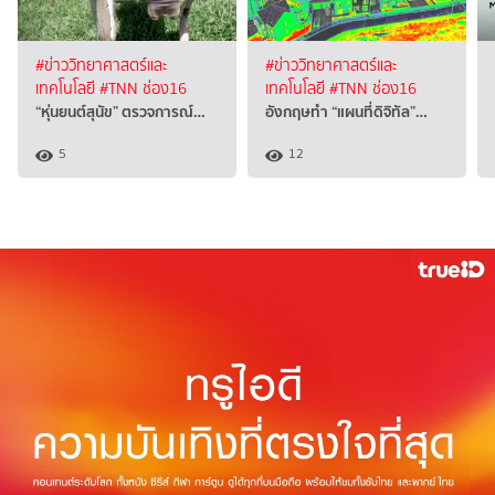
#ข่าววิทยาศาสตร์และ
#ข่าววิทยาศาสตร์และ
เทคโนโลยี
#TNN ช่อง16
เทคโนโลยี
#TNN ช่อง16
“หุ่นยนต์สุนัข” ตรวจการณ์…
อังกฤษทำ “แผนที่ดิจิทัล”…
5
12