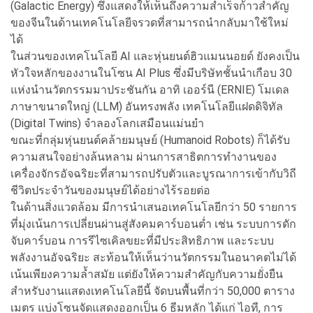
(Galactic Energy) ซึ่งแสดงให้เห็นถึงความสำเร็จก้าวสำคัญ
ของจีนในด้านเทคโนโลยีจรวดที่สามารถนำกลับมาใช้ใหม่
ได้
ในส่วนของเทคโนโลยี AI และหุ่นยนต์ฮิวแมนนอยด์ ยังคงเป็น
หัวใจหลักของงานในโซน AI Plus ซึ่งมีบริษัทชั้นนำเกือบ 30
แห่งนำนวัตกรรมมาประชันกัน อาทิ เออร์นี (ERNIE) โมเดล
ภาษาขนาดใหญ่ (LLM) อันทรงพลัง เทคโนโลยีแฝดดิจิทัล
(Digital Twins) จำลองโลกเสมือนแม่นยำ
ขณะที่กลุ่มหุ่นยนต์คล้ายมนุษย์ (Humanoid Robots) ก็ได้รับ
ความสนใจอย่างล้นหลาม ผ่านการสาธิตการทำงานของ
เครื่องจักรอัจฉริยะที่สามารถปรับตัวและบูรณาการเข้ากับวิถี
ชีวิตประจำวันของมนุษย์ได้อย่างไร้รอยต่อ
ในด้านสิ่งแวดล้อม มีการนำเสนอเทคโนโลยีกว่า 50 รายการ
ที่มุ่งเน้นการเปลี่ยนผ่านสู่สังคมคาร์บอนต่ำ เช่น ระบบการดัก
จับคาร์บอน การรีไซเคิลขยะที่มีประสิทธิภาพ และระบบ
พลังงานอัจฉริยะ สะท้อนให้เห็นว่านวัตกรรมในอนาคตไม่ได้
เน้นเพียงความล้ำสมัย แต่ยังให้ความสำคัญกับความยั่งยืน
สำหรับงานแสดงเทคโนโลยีนี้ จัดบนพื้นที่กว่า 50,000 ตาราง
เมตร แบ่งโซนจัดแสดงออกเป็น 6 ธีมหลัก ได้แก่ ไอที, การ