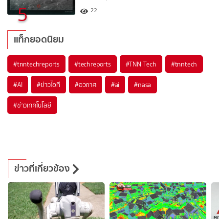
5
22
แท็กยอดนิยม
#
tnntechreports
#
techreports
#
TNN Tech
#
tnntech
#
AI
#
ข่าวไอที
#
อวกาศ
#
ai
#
nasa
#
ข่าวเทคโนโลยี
ข่าวที่เกี่ยวข้อง