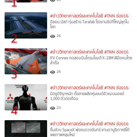
1
#ข่าววิทยาศาสตร์และเทคโนโลยี
#TNN ช่อง16
อีลอน มัสก์ ทุ่มสร้าง Terafab โรงงานชิปที่ใหญ่สุดใน
โลก
2
26
#ข่าววิทยาศาสตร์และเทคโนโลยี
#TNN ช่อง16
RV Connex ทดสอบบินโดรนโจมตี K-18M ฝีมือคนไทย
สำเร็จ
3
26
#ข่าววิทยาศาสตร์และเทคโนโลยี
#TNN ช่อง16
มิตซูบิชิรุกหนัก ตั้งสายผลิตหุ่นยนต์ฮิวแมนนอยด์
1,000 ตัวต่อเดือน
4
23
#ข่าววิทยาศาสตร์และเทคโนโลยี
#TNN ช่อง16
ชิ้นส่วน SpaceX พุ่งชนดวงจันทร์ ยานดานูริเกาหลีใต้
เผยภาพหลุมใหม่