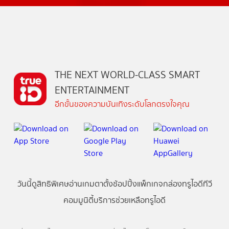
THE NEXT WORLD-CLASS SMART
ENTERTAINMENT
อีกขั้นของความบันเทิงระดับโลกตรงใจคุณ
วันนี้
ดู
สิทธิพิเศษ
อ่าน
เกม
ตาตั้ง
ช้อปปิ้ง
แพ็กเกจ
กล่องทรูไอดีทีวี
คอมมูนิตี้
บริการช่วยเหลือทรูไอดี