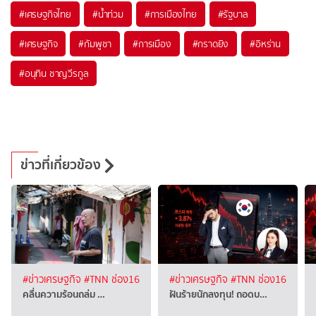
#
เศรษฐกิจไทย
#
น้ำท่วม
#
การเมืองไทย
#
รัฐบาล
#
เศรษฐกิจ
#
กัมพูชา
#
การเมือง
#
กราดยิง
#
อิหร่าน
#
อนุทิน ชาญวีรกูล
ข่าวที่เกี่ยวข้อง
#ข่าวเศรษฐกิจ
#TNN ช่อง16
#ข่าวเศรษฐกิจ
#TNN ช่อง16
คลื่นความร้อนถล่ม …
ฝันร้ายนักลงทุน! ถอดบ…