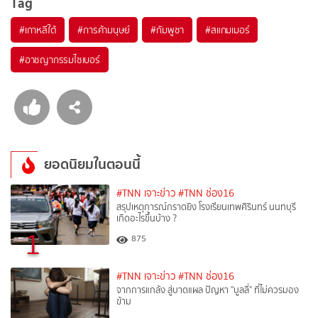
Tag
#
เกาหลีใต้
#
การค้ามนุษย์
#
กัมพูชา
#
สแกมเมอร์
#
อาชญากรรมไซเบอร์
ยอดนิยมในตอนนี้
#TNN เจาะข่าว
#TNN ช่อง16
สรุปเหตุการณ์กราดยิง โรงเรียนเทพศิรินทร์ นนทบุรี
เกิดอะไรขึ้นบ้าง ?
1
875
#TNN เจาะข่าว
#TNN ช่อง16
จากการแกล้ง สู่บาดแผล ปัญหา "บูลลี่" ที่ไม่ควรมอง
ข้าม