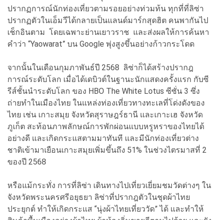
ปรากฏการณ์นักท่องเที่ยวตามรอยอย่างท่วมท้น ทุกที่ที่ลิซ่า
ปรากฏตัวในเอ็มวีได้กลายเป็นแลนด์มาร์กสุดฮิต คนพากันไป
เช็กอินตาม โดยเฉพาะย่านเยาวราช และส่งผลให้การค้นหา
คำว่า “Yaowarat” บน Google พุ่งสูงขึ้นอย่างก้าวกระโดด
จากนั้นในเดือนกุมภาพันธ์ปี 2568 ลิซ่าก็ได้สร้างปรากฎ
การณ์ระดับโลก เมื่อได้เดบิวต์ในฐานะนักแสดงครั้งแรก กับซี
รีส์ชั้นนำระดับโลก ของ HBO The White Lotus ซีซั่น 3 ซึ่ง
ถ่ายทำในเมืองไทย ในแหล่งท่องเที่ยวทางทะเลที่โด่งดังของ
ไทย เช่น เกาะสมุย จังหวัดสุราษฎร์ธานี และเกาะเฮ จังหวัด
ภูเก็ต สะท้อนภาพลักษณ์การพักผ่อนแบบหรูหราของไทยได้
อย่างดี และเกิดกระแสตามมาทันที และมีนักท่องเที่ยวต่าง
ชาติเข้ามาเยือนเกาะสมุยเพิ่มขึ้นถึง 51% ในช่วงไตรมาสที่ 2
ของปี 2568
หรือแม้กระทั่ง การที่ลิซ่า เดินทางไปเที่ยวเยี่ยมชมวัดต่างๆ ใน
จังหวัดพระนครศรีอยุธยา ลิซ่าที่ปรากฎตัวในชุดผ้าไทย
ประยุกต์ ทำให้เกิดกระแส “นุ่งผ้าไทยเที่ยววัด” ได้ และทำให้