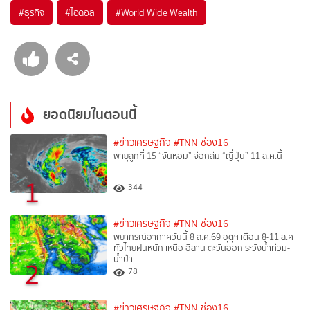
#
ธุรกิจ
#
ไอดอล
#
World Wide Wealth
ยอดนิยมในตอนนี้
#ข่าวเศรษฐกิจ
#TNN ช่อง16
พายุลูกที่ 15 “จันหอม” จ่อถล่ม “ญี่ปุ่น” 11 ส.ค.นี้
1
344
#ข่าวเศรษฐกิจ
#TNN ช่อง16
พยากรณ์อากาศวันนี้ 8 ส.ค.69 อุตุฯ เตือน 8-11 ส.ค
ทั่วไทยฝนหนัก เหนือ อีสาน ตะวันออก ระวังน้ำท่วม-
น้ำป่า
2
78
#ข่าวเศรษฐกิจ
#TNN ช่อง16