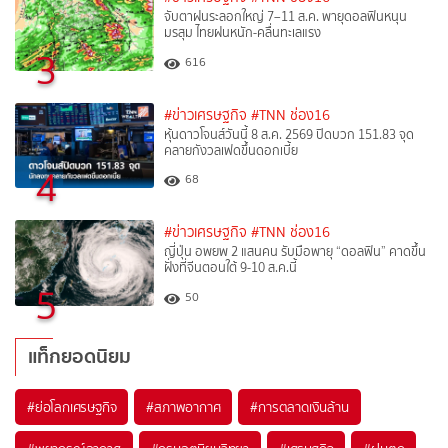
จับตาฝนระลอกใหญ่ 7–11 ส.ค. พายุดอลฟินหนุน
มรสุม ไทยฝนหนัก-คลื่นทะเลแรง
3
616
#ข่าวเศรษฐกิจ
#TNN ช่อง16
หุ้นดาวโจนส์วันนี้ 8 ส.ค. 2569 ปิดบวก 151.83 จุด
คลายกังวลเฟดขึ้นดอกเบี้ย
4
68
#ข่าวเศรษฐกิจ
#TNN ช่อง16
ญี่ปุ่น อพยพ 2 แสนคน รับมือพายุ “ดอลฟิน” คาดขึ้น
ฝั่งที่จีนตอนใต้ 9-10 ส.ค.นี้
5
50
แท็กยอดนิยม
#
ย่อโลกเศรษฐกิจ
#
สภาพอากาศ
#
การตลาดเงินล้าน