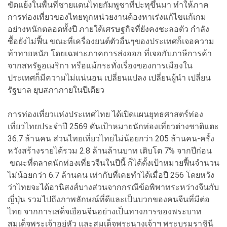
ขัดแย้งในพื้นที่ชายแดนไทยกัมพูชาที่ปะทุขึ้นมา ทำให้ภาค
การท่องเที่ยวของไทยทุกหน่วยงานต้องหาเร่งแก้ไขแก้เกม
อย่างหนักตลอดทั้งปี ภายใต้เศรษฐกิจที่ยังคงชะลอตัว กำลัง
ซื้อยังไม่ฟื้น ขณะที่เครื่องยนต์ตัวอื่นๆของประเทศก็เจอความ
ท้าทายหนัก โดยเฉพาะภาคการส่งออก ที่เจอกับภาษีการค้า
จากสหรัฐอเมริกา หรือแม้กระทั่งเรื่องของการเมืองใน
ประเทศก็มีความไม่แน่นอน เปลี่ยนแปลง เปลี่ยนผู้นำ เปลี่ยน
รัฐบาล ยุบสภาภายในปีเดียว
การท่องเที่ยวแห่งประเทศไทย ได้เปิดแผนยุทธศาสตร์ท่อง
เที่ยวไทยประจำปี 2569 ดันเป้าหมายนักท่องเที่ยวต่างชาติแตะ
36.7 ล้านคน ส่วนไทยเที่ยวไทยไม่น้อยกว่า 205 ล้านคน-ครั้ง
หวังสร้างรายได้รวม 2.8 ล้านล้านบาท เติบโต 7% จากปีก่อน
ขณะที่ตลาดนักท่องเที่ยวจีนในปีนี้ ก็ได้ตั้งเป้าหมายฟื้นจำนวน
ไม่น้อยกว่า 6.7 ล้านคน เท่ากับที่เคยทำได้เมื่อปี 256 โดยหวัง
ว่าไทยจะได้อานิสงส์บางส่วนจากกรณีข้อพิพาทระหว่างจีนกับ
ญี่ปุ่น รวมไปถึงภาพลักษณ์ที่ดีและเป็นบวกของคนจีนที่มีต่อ
ไทย จากการเสด็จเยือนจีนอย่างเป็นทางการของพระบาท
สมเด็จพระเจ้าอยู่หัว และสมเด็จพระนางเจ้าฯ พระบรมราชินี