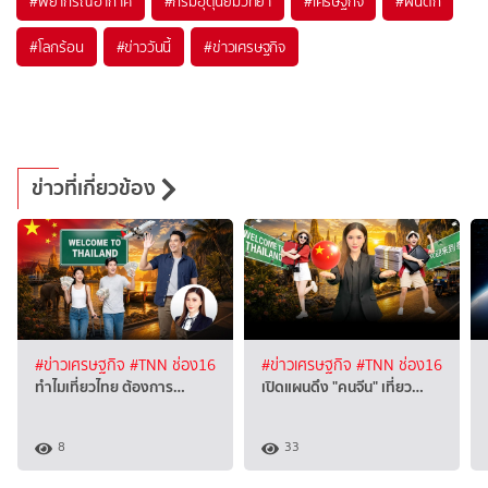
#
พยากรณ์อากาศ
#
กรมอุตุนิยมวิทยา
#
เศรษฐกิจ
#
ฝนตก
#
โลกร้อน
#
ข่าววันนี้
#
ข่าวเศรษฐกิจ
ข่าวที่เกี่ยวข้อง
#ข่าวเศรษฐกิจ
#TNN ช่อง16
#ข่าวเศรษฐกิจ
#TNN ช่อง16
ทำไมเที่ยวไทย ต้องการ…
เปิดแผนดึง "คนจีน" เที่ยว…
8
33