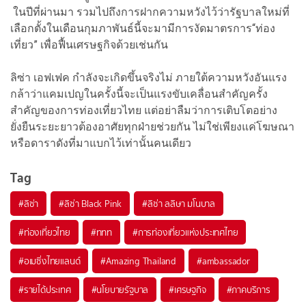
ในปีที่ผ่านมา รวมไปถึงการฝากความหวังไว้ว่ารัฐบาลใหม่ที่
เลือกตั้งในเดือนกุมภาพันธ์นี้จะมามีการงัดมาตรการ“ท่อง
เที่ยว” เพื่อฟื้นเศรษฐกิจด้วยเช่นกัน
ลิซ่า เอฟเฟค กำลังจะเกิดขึ้นจริงไม่ ภายใต้ความหวังอันแรง
กล้าว่าแคมเปญในครั้งนี้จะเป็นแรงขับเคลื่อนสำคัญครั้ง
สำคัญของการท่องเที่ยวไทย แต่อย่าลืมว่าการเติบโตอย่าง
ยั่งยืนระยะยาวต้องอาศัยทุกฝ่ายช่วยกัน ไม่ใช่เพียงแค่โฆษณา
หรือดาราดังที่มาแบกไว้เท่านั้นคนเดียว
Tag
#
ลิซ่า
#
ลิซ่า Black Pink
#
ลิซ่า ลลิษา มโนบาล
#
ท่องเที่ยวไทย
#
ททท
#
การท่องเที่ยวแห่งประเทศไทย
#
อเมซิ่งไทยแลนด์
#
Amazing Thailand
#
ambassador
#
รายได้ประเทศ
#
นโยบายรัฐบาล
#
เศรษฐกิจ
#
ภาคบริการ