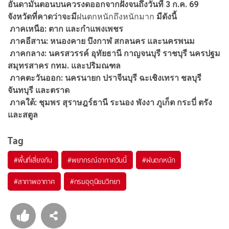
อันดามันตอนบนควรงดออกจากฝั่งจนถึงวันที่ 3 ก.ค. 69
จังหวัดที่คาดว่าจะมี
ฝนตกหนักถึงหนักมาก
มีดังนี้
ภาคเหนือ
: ตาก และกำแพงเพชร
ภาคอีสาน
: หนองคาย บึงกาฬ สกลนคร และนครพนม
ภาคกลาง
: นครสวรรค์ อุทัยธานี กาญจนบุรี ราชบุรี นครปฐม
สมุทรสาคร กทม. และปริมณฑล
ภาคตะวันออก
: นครนายก ปราจีนบุรี ฉะเชิงเทรา ชลบุรี
จันทบุรี และตราด
ภาคใต้
: ชุมพร สุราษฎร์ธานี ระนอง พังงา ภูเก็ต กระบี่ ตรัง
และสตูล
Tag
#
พื้นที่เสี่ยงภัน
#
พยากรณ์อากาศวันนี้
#
ฝนตกหนัก
#
สาภาพอากาศ
#
กรมอุตุนิยมวิทยา