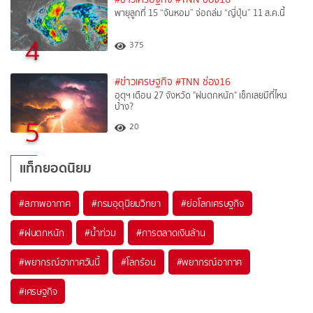
พายุลูกที่ 15 “จันหอม” จ่อถล่ม “ญี่ปุ่น” 11 ส.ค.นี้
4
375
#ข่าวเศรษฐกิจ
#TNN ช่อง16
อุตุฯ เตือน 27 จังหวัด "ฝนตกหนัก" เช็กเลยมีที่ไหน
บ้าง?
5
20
แท็กยอดนิยม
#
สภาพอากาศ
#
กรมอุตุนิยมวิทยา
#
ย่อโลกเศรษฐกิจ
#
ฝนตกหนัก
#
น้ำท่วม
#
การตลาดเงินล้าน
#
พยากรณ์อากาศวันนี้
#
โลกร้อน
#
พยากรณ์อากาศ
#
เศรษฐกิจ