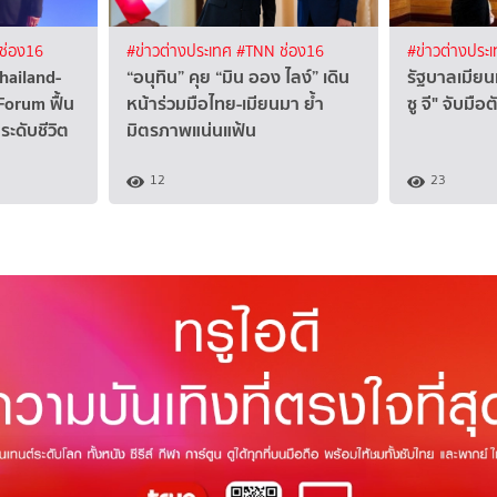
ช่อง16
#ข่าวต่างประเทศ
#TNN ช่อง16
#ข่าวต่างประ
Thailand-
“อนุทิน” คุย “มิน ออง ไลง์” เดิน
รัฐบาลเมียน
orum ฟื้น
หน้าร่วมมือไทย-เมียนมา ย้ำ
ซู จี" จับมื
ะดับชีวิต
มิตรภาพแน่นแฟ้น
12
23