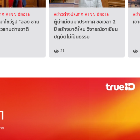
เทศ
#TNN ช่อง16
#ข่าวต่างประเทศ
#TNN ช่อง16
#ข่
มาโชว์รูป "ออง ซาน
ผู้นำเมียนมาประกาศ ขอเวลา 2
เจา
อตัวแทนต่างชาติ
ปี สร้างชาติใหม่ วิจารณ์อาเซียน
ปฏิบัติไม่เป็นธรรม
21