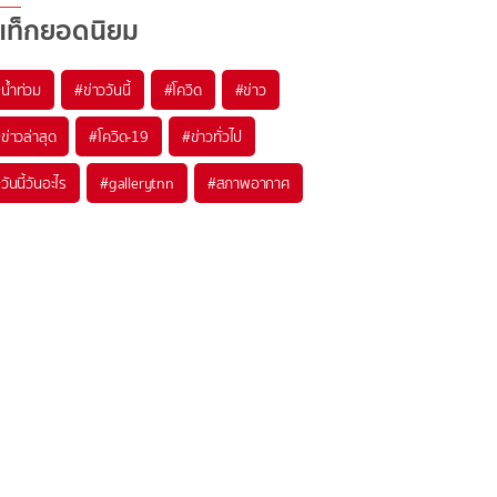
แท็กยอดนิยม
#
น้ำท่วม
#
ข่าววันนี้
#
โควิด
#
ข่าว
#
ข่าวล่าสุด
#
โควิด-19
#
ข่าวทั่วไป
#
วันนี้วันอะไร
#
gallerytnn
#
สภาพอากาศ