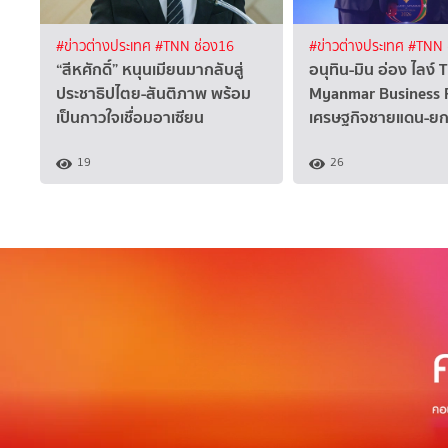
#ข่าวต่างประเทศ
#TNN ช่อง16
#ข่าวต่างประเทศ
#TNN 
“สีหศักดิ์”​ หนุนเมียนมากลับสู่
อนุทิน-มิน อ่อง ไลง์ 
ประชาธิปไตย-สันติภาพ พร้อม
Myanmar Business F
เป็นกาวใจเชื่อมอาเซียน
เศรษฐกิจชายแดน-ยกร
19
26