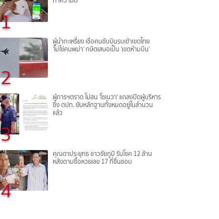
ทำความดี
1
ผู้นำกะเหรี่ยง เชื่อคนขับบินรบเข้าเขตไทย
'ไม่ใช่คนพม่า' กษิตเสนอเป็น 'เขตห้ามบิน'
2
ผู้การฯตราด ไม่สน 'โซเนวา' แถลงปัดผู้บริหาร
ชิ่ง ตปท. ยันหลักฐานทั้งหมดอยู่ในสำนวน
แล้ว
3
คุณตาประยุทธ ชาวชัยภูมิ รับโชค 12 ล้าน
หลังตามซื้อหวยเลข 17 ที่ชื่นชอบ
4