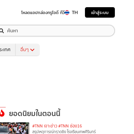
TH
เข้าสู่ระบบ
โหลดแอป
กล่องทรูไอดี ทีวี
ระเทศ
อื่นๆ
ยอดนิยมในตอนนี้
#TNN เจาะข่าว
#TNN ช่อง16
สรุปเหตุการณ์กราดยิง โรงเรียนเทพศิรินทร์