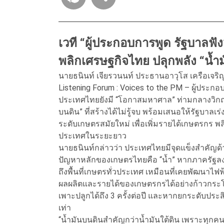
เวที “ผู้ประกอบการพูด รัฐบาลฟัง”
พลิกเศรษฐกิจไทย ปลุกพลัง “น้ำ
นายธนินท์ เจียรวนนท์ ประธานอาวุโส เครือเจร
Listening Forum : Voices to the PM – ผู้ประก
ประเทศไทยยังมี “โอกาสมหาศาล” ท่ามกลางวิกฤ
บนดิน” ที่สร้างได้ไม่รู้จบ พร้อมเสนอให้รัฐบ
ระดับเกษตรสมัยใหม่ เพื่อเพิ่มรายได้เกษตรกร
ประเทศในระยะยาว
นายธนินท์กล่าวว่า ประเทศไทยมีจุดแข็งสำคัญด
ปัญหาหลักของเกษตรไทยคือ “น้ำ” หากภาครัฐลงท
ถึงพื้นที่เกษตรทั่วประเทศ เหมือนที่เคยพัฒนาไ
ผลผลิตและรายได้ของเกษตรกรได้อย่างก้าวกร
เพาะปลูกได้ถึง 3 ครั้งต่อปี และหากยกระดับประส
เท่า
“น้ำมันบนดินสำคัญกว่าน้ำมันใต้ดิน เพราะทุกคน