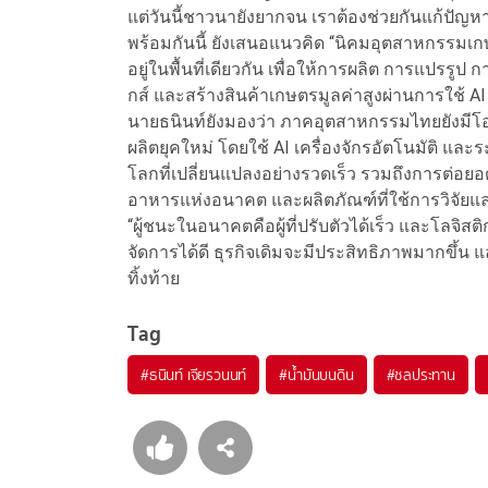
แต่วันนี้ชาวนายังยากจน เราต้องช่วยกันแก้ปัญห
พร้อมกันนี้ ยังเสนอแนวคิด “นิคมอุตสาหกรรมเ
อยู่ในพื้นที่เดียวกัน เพื่อให้การผลิต การแปรรู
กส์ และสร้างสินค้าเกษตรมูลค่าสูงผ่านการใช้
นายธนินท์ยังมองว่า ภาคอุตสาหกรรมไทยยังมีโอก
ผลิตยุคใหม่ โดยใช้ AI เครื่องจักรอัตโนมัติ และ
โลกที่เปลี่ยนแปลงอย่างรวดเร็ว รวมถึงการต่อยอ
อาหารแห่งอนาคต และผลิตภัณฑ์ที่ใช้การวิจัยแ
“ผู้ชนะในอนาคตคือผู้ที่ปรับตัวได้เร็ว และโลจิ
จัดการได้ดี ธุรกิจเดิมจะมีประสิทธิภาพมากขึ้น 
ทิ้งท้าย
Tag
#
ธนินท์ เจียรวนนท์
#
น้ำมันบนดิน
#
ชลประทาน