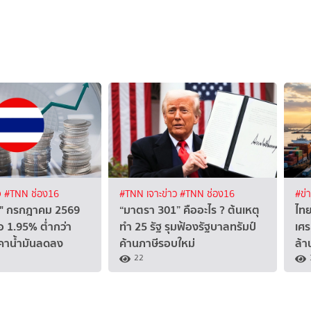
จ
#TNN ช่อง16
#TNN เจาะข่าว
#TNN ช่อง16
#ข่
ทย" กรกฎาคม 2569
“มาตรา 301” คืออะไร ? ต้นเหตุ
ไทย
อ 1.95% ต่ำกว่า
ทำ 25 รัฐ รุมฟ้องรัฐบาลทรัมป์
เศร
คาน้ำมันลดลง
ค้านภาษีรอบใหม่
ล้า
22