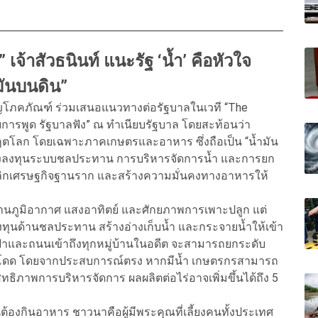
 เจ้าสัวธนินท์ แนะรัฐ ‘น้ำ’ คือหัวใจ
มันบนดิน”
ิญโภคภัณฑ์ ร่วมเสนอแนวทางต่อรัฐบาลในเวที “The
อบการพูด รัฐบาลฟัง” ณ ทำเนียบรัฐบาล โดยสะท้อนว่า
ตโลก โดยเฉพาะภาคเกษตรและอาหาร ซึ่งถือเป็น “น้ำมัน
าลเร่งลงทุนระบบชลประทาน การบริหารจัดการน้ำ และการยก
 พลิกเศรษฐกิจฐานราก และสร้างความมั่นคงทางอาหารให้
้านภูมิอากาศ แสงอาทิตย์ และศักยภาพการเพาะปลูก แต่
ุนด้านชลประทาน สร้างอ่างเก็บน้ำ และกระจายน้ำให้เข้า
ฟฟ้าและถนนเข้าถึงทุกหมู่บ้านในอดีต จะสามารถยกระดับ
ะโดด โดยจากประสบการณ์ตรง หากมีน้ำ เกษตรกรสามารถ
ิทธิภาพการบริหารจัดการ ผลผลิตต่อไร่อาจเพิ่มขึ้นได้ถึง 5
ต้องกินอาหาร ชาวนาคือผู้มีพระคุณที่เลี้ยงคนทั้งประเทศ