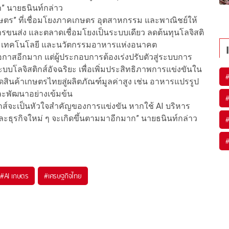
า” นายธนินท์กล่าว
กษตร” ที่เชื่อมโยงภาคเกษตร อุตสาหกรรม และพาณิชย์ให้
ป การขนส่ง และตลาดเชื่อมโยงเป็นระบบเดียว ลดต้นทุนโลจิสติ
 AI เทคโนโลยี และนวัตกรรมอาหารแห่งอนาคต
าสอีกมาก แต่ผู้ประกอบการต้องเร่งปรับตัวสู่ระบบการ
ระบบโลจิสติกส์อัจฉริยะ เพื่อเพิ่มประสิทธิภาพการแข่งขันใน
ดสินค้าเกษตรไทยสู่ผลิตภัณฑ์มูลค่าสูง เช่น อาหารแปรรูป
ละพัฒนาอย่างเข้มข้น
สติกส์จะเป็นหัวใจสำคัญของการแข่งขัน หากใช้ AI บริหาร
และธุรกิจใหม่ ๆ จะเกิดขึ้นตามมาอีกมาก” นายธนินท์กล่าว
#
AI เกษตร
#
เศรษฐกิจไทย