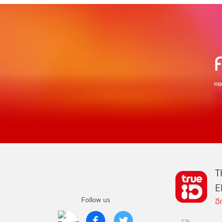
T
E
Follow us
อ