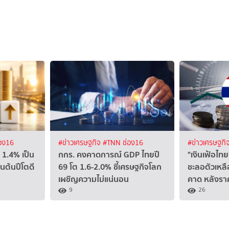
อง16
#ข่าวเศรษฐกิจ
#TNN ช่อง16
#ข่าวเศรษฐกิ
 1.4% เป็น
กกร. คงคาดการณ์ GDP ไทยปี
"เงินเฟ้อไ
นต้นปีโตดี
69 โต 1.6-2.0% ชี้เศรษฐกิจโลก
ชะลอตัวเหลื
เผชิญความไม่แน่นอน
คาด หลังรา
9
26