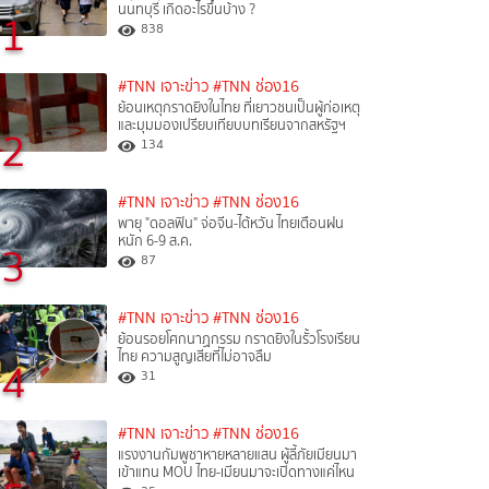
นนทบุรี เกิดอะไรขึ้นบ้าง ?
1
838
#TNN เจาะข่าว
#TNN ช่อง16
ย้อนเหตุกราดยิงในไทย ที่เยาวชนเป็นผู้ก่อเหตุ
และมุมมองเปรียบเทียบบทเรียนจากสหรัฐฯ
2
134
#TNN เจาะข่าว
#TNN ช่อง16
พายุ "ดอลฟิน" จ่อจีน-ไต้หวัน ไทยเตือนฝน
หนัก 6-9 ส.ค.
3
87
#TNN เจาะข่าว
#TNN ช่อง16
ย้อนรอยโศกนาฏกรรม กราดยิงในรั้วโรงเรียน
ไทย ความสูญเสียที่ไม่อาจลืม
4
31
#TNN เจาะข่าว
#TNN ช่อง16
แรงงานกัมพูชาหายหลายแสน ผู้ลี้ภัยเมียนมา
เข้าแทน MOU ไทย-เมียนมาจะเปิดทางแค่ไหน