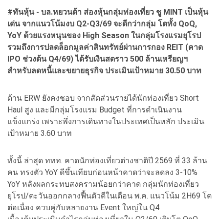
#ทันหุ้น - บล.หยวนต้า ส่องหุ้นกลุ่มท่องเที่ยว ชู MINT เป็นหุ้น
เด่น จากแนวโน้มงบ Q2-Q3/69 จะดีกว่ากลุ่ม โตทั้ง QoQ,
YoY ด้วยแรงหนุนของ High Season ในกลุ่มโรงแรมยุโรป
รวมถึงการปลดล็อกมูลค่าสินทรัพย์ผ่านการกอง REIT (คาด
IPO ช่วงต้น Q4/69) ได้รับเงินสดราว 500 ล้านเหรียญฯ
สำหรับลดหนี้และขยายธุรกิจ ประเมินเป้าหมาย 30.50 บาท
ด้าน ERW ยังคงชอบ จากสัดส่วนรายได้นักท่องเที่ยว Short
Haul สูง และมีกลุ่มโรงแรม Budget ที่การดำเนินงาน
แข็งแกร่ง เพราะพึ่งการเดินทางในประเทศเป็นหลัก ประเมิน
เป้าหมาย 3.60 บาท
ทั้งนี้ ล่าสุด ททท. คาดนักท่องเที่ยวต่างชาติปี 2569 ที่ 33 ล้าน
คน ทรงตัว YoY ดีขึ้นเทียบก่อนหน้าคาดว่าจะลดลง 3-10%
YoY หลังผลกระทบสงครามน้อยกว่าคาด กลุ่มนักท่องเที่ยว
ยุโรป/ตะวันออกกลางฟื้นตัวดีในเดือน พ.ค. แนวโน้ม 2H69 โต
ต่อเนื่อง ควบคู่กับหลายงาน Event ใหญ่ใน Q4