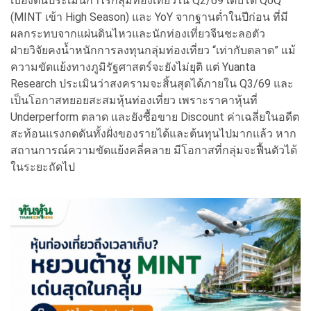
เบื้องต้นประเมินกำไรกลุ่มท่องเที่ยวใน Q2/69 เติบโต QoQ
(MINT เข้า High Season) และ YoY จากฐานต่ำในปีก่อน ที่มี
ผลกระทบจากแผ่นดินไหวและนักท่องเที่ยวจีนชะลอตัว
ฝ่ายวิจัยคงน้ำหนักการลงทุนกลุ่มท่องเที่ยว “เท่ากับตลาด” แม้
ความขัดแย้งทางภูมิรัฐศาสตร์จะยังไม่ยุติ แต่ Yuanta
Research ประเมินว่าสงครามจะสิ้นสุดได้ภายใน Q3/69 และ
เป็นโอกาสทยอยสะสมหุ้นท่องเที่ยว เพราะราคาหุ้นที่
Underperform ตลาด และยังซื้อขาย Discount ค่าเฉลี่ยในอดีต
สะท้อนแรงกดดันทั้งฝั่งของรายได้และต้นทุนไปมากแล้ว หาก
สถานการณ์ความขัดแย้งคลี่คลาย มีโอกาสที่กลุ่มจะฟื้นตัวได้
ในระยะถัดไป