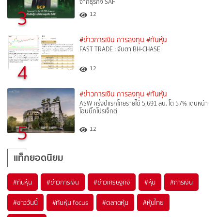
จากธุรกิจ SAF
3
12
#ข่าวการเงิน การลงทุน
#ทันหุ้น
FAST TRADE : จับตา BH-CHASE
4
12
#ข่าวการเงิน การลงทุน
#ทันหุ้น
ASW ครึ่งปีแรกโกยรายได้ 5,691 ลบ. โต 57% เดินหน้า
โอนบิ๊กโปรเจ็กต์
5
12
แท็กยอดนิยม
#
ทันหุ้น
#
ข่าวการเงิน
#
ข่าวเศรษฐกิจ
#
หุ้น
#
การเงิน
#
ข่าววันนี้
#
ทันหุ้น focus
#
ตลาดหุ้น
#
หุ้นไทย