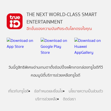
THE NEXT WORLD-CLASS SMART
ENTERTAINMENT
อีกขั้นของความบันเทิงระดับโลกตรงใจคุณ
วันนี้
ดู
สิทธิพิเศษ
อ่าน
เกม
ตาตั้ง
ช้อปปิ้ง
แพ็กเกจ
กล่องทรูไอดีทีวี
คอมมูนิตี้
บริการช่วยเหลือทรูไอดี
เกี่ยวกับทรูไอดี
ข้อกำหนดและเงื่อนไข
นโยบายความเป็นส่วนตัว
บริการช่วยเหลือ
ติดต่อเรา