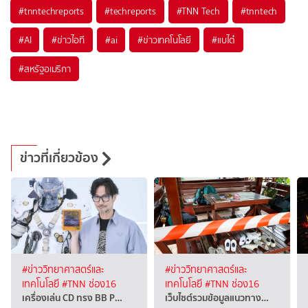
#
tnntechreports
#
techreports
#
TNN Tech
#
tnntech
#
AI
#
ข่าวไอที
#
ai
#
ข่าวเทคโนโลยี
#
แบไต๋
#
สหรัฐอเมริกา
ข่าวที่เกี่ยวข้อง
#ข่าววิทยาศาสตร์และ
#ข่าววิทยาศาสตร์และ
เทคโนโลยี
#TNN ช่อง16
เทคโนโลยี
#TNN ช่อง16
เครื่องเล่น CD ทรง BB P…
เว็บไซต์รวมข้อมูลแนวทาง…