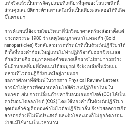
แท้จริงแล้วเป็นการจัดรูปแบบที่เสถียรที่สุดของโลหะชนิดนี้
ส่วนคุณสมบัติการต้านทานสนิมนั้นเป็นเพียงผลพลอยได้ที่เกิด
ขึ้นตามมา
การค้นพบนี้ยังช่วยไขปริศนาที่นักวิทยาศาสตร์สงสัยมาตั้งแต่
ช่วงทศวรรษ 1980 ว่า เหตุใดอนุภาคนาโนทองคำ (Gold
nanoparticles) จึงกลับสามารถทำหน้าที่เป็นตัวเร่งปฏิกิริยาได้
ดี ทั้งที่ทองคำก้อนใหญ่แทบไม่ทำปฏิกิริยากับออกซิเจนเลย
คำอธิบายคือ อนุภาคทองคำขนาดเล็กอาจไม่สามารถสร้าง
พื้นผิวหกเหลี่ยมที่อัดแน่นได้สมบูรณ์ จึงยังเหลือพื้นผิวแบบ
หลวมที่ไวต่อปฏิกิริยาเคมีอยู่ภายนอก
ผลการศึกษาที่ตีพิมพ์ในวารสาร Physical Review Letters
อาจนำไปสู่การพัฒนาเทคโนโลยีตัวเร่งปฏิกิริยาใหม่ใน
อนาคต เช่น การเปลี่ยนก๊าซคาร์บอนมอนอกไซด์ (CO) ให้เป็น
คาร์บอนไดออกไซด์ (CO2) โดยใช้ทองคำเป็นตัวเร่งปฏิกิริยา
จุดเด่นสำคัญคือทองคำไม่ไวต่อปฏิกิริยาอื่น จึงช่วยลดการเกิด
สารตกค้างที่ไม่พึงประสงค์ และตัวโลหะเองก็ไม่ถูกกัดกร่อน
ง่ายแม้ใช้งานเป็นเวลานาน