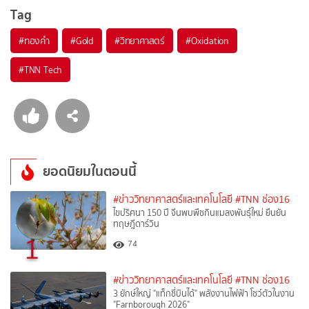
Tag
#
ทองคำ
#
Gold
#
วิทยาศาสตร์
#
Oxidation
#
TNN Tech
ยอดนิยมในตอนนี้
#ข่าววิทยาศาสตร์และเทคโนโลยี
#TNN ช่อง16
ไขปริศนา 150 ปี จีนพบพืชกินแมลงพันธุ์ใหม่ ยืนยัน
ทฤษฎีดาร์วิน
1
74
#ข่าววิทยาศาสตร์และเทคโนโลยี
#TNN ช่อง16
3 ยักษ์ใหญ่ "แท็กซี่บินได้" พลังงานไฟฟ้า โชว์ตัวในงาน
"Farnborough 2026"