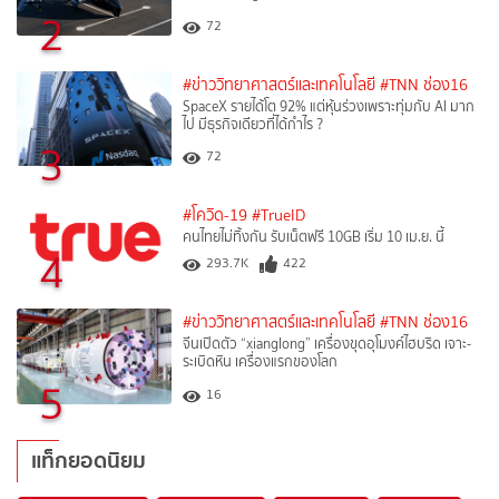
2
72
#ข่าววิทยาศาสตร์และเทคโนโลยี
#TNN ช่อง16
SpaceX รายได้โต 92% แต่หุ้นร่วงเพราะทุ่มกับ AI มาก
ไป มีธุรกิจเดียวที่ได้กำไร ?
3
72
#โควิด-19
#TrueID
คนไทยไม่ทิ้งกัน รับเน็ตฟรี 10GB เริ่ม 10 เม.ย. นี้
4
293.7K
422
#ข่าววิทยาศาสตร์และเทคโนโลยี
#TNN ช่อง16
จีนเปิดตัว “xianglong” เครื่องขุดอุโมงค์ไฮบริด เจาะ-
ระเบิดหิน เครื่องแรกของโลก
5
16
แท็กยอดนิยม