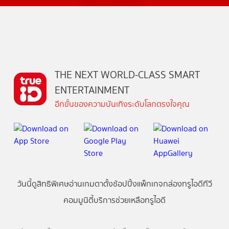
THE NEXT WORLD-CLASS SMART
ENTERTAINMENT
อีกขั้นของความบันเทิงระดับโลกตรงใจคุณ
วันนี้
ดู
สิทธิพิเศษ
อ่าน
เกม
ตาตั้ง
ช้อปปิ้ง
แพ็กเกจ
กล่องทรูไอดีทีวี
คอมมูนิตี้
บริการช่วยเหลือทรูไอดี