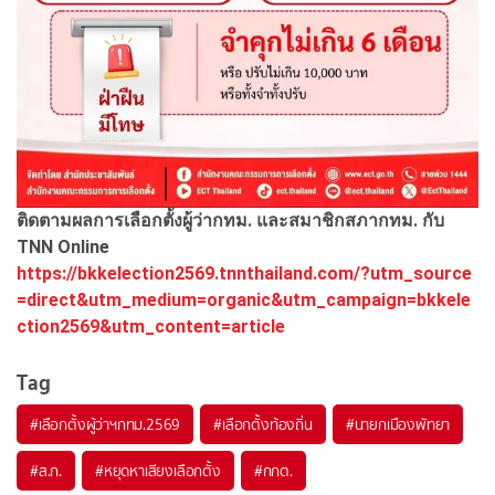
ติดตามผลการเลือกตั้งผู้ว่ากทม. และสมาชิกสภากทม. กับ
TNN Online
https://bkkelection2569.tnnthailand.com/?utm_source
=direct&utm_medium=organic&utm_campaign=bkkele
ction2569&utm_content=article
Tag
#
เลือกตั้งผู้ว่าฯกทม.2569
#
เลือกตั้งท้องถิ่น
#
นายกเมืองพัทยา
#
ส.ก.
#
หยุดหาเสียงเลือกตั้ง
#
กกต.