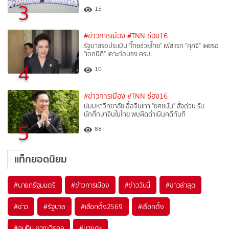
3
15
#ข่าวการเมือง
#TNN ช่อง16
รัฐบาลรอประเมิน "ไทยช่วยไทย" เฟสแรก "ศุภจี" เผยรอ
"เอกนิติ" เคาะก่อนชง ครม.
4
10
#ข่าวการเมือง
#TNN ช่อง16
ปมมหาวิทยาลัยเอื้อจีนเทา "ยศชนัน" สั่งด่วน รับ
นักศึกษาจีนในไทย พบผิดดำเนินคดีทันที
5
88
แท็กยอดนิยม
#
นายกรัฐมนตรี
#
ข่าวการเมือง
#
ข่าววันนี้
#
ข่าวล่าสุด
#
ข่าว
#
รัฐบาล
#
เลือกตั้ง2569
#
เลือกตั้ง
#
อนุทิน ชาญวีรกูล
#
นายกฯ