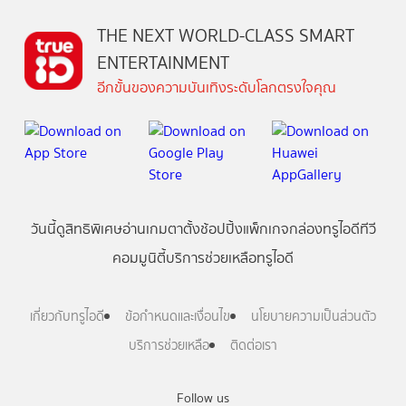
THE NEXT WORLD-CLASS SMART
ENTERTAINMENT
อีกขั้นของความบันเทิงระดับโลกตรงใจคุณ
วันนี้
ดู
สิทธิพิเศษ
อ่าน
เกม
ตาตั้ง
ช้อปปิ้ง
แพ็กเกจ
กล่องทรูไอดีทีวี
คอมมูนิตี้
บริการช่วยเหลือทรูไอดี
เกี่ยวกับทรูไอดี
ข้อกำหนดและเงื่อนไข
นโยบายความเป็นส่วนตัว
บริการช่วยเหลือ
ติดต่อเรา
Follow us