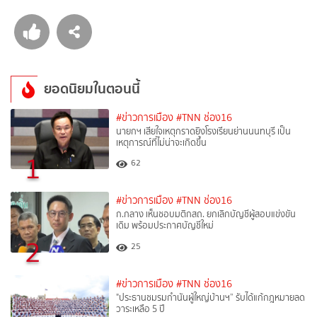
ยอดนิยมในตอนนี้
#ข่าวการเมือง
#TNN ช่อง16
นายกฯ เสียใจเหตุกราดยิงโรงเรียนย่านนนทบุรี เป็น
เหตุการณ์ที่ไม่น่าจะเกิดขึ้น
1
62
#ข่าวการเมือง
#TNN ช่อง16
ก.กลาง เห็นชอบมติกสถ. ยกเลิกบัญชีผู้สอบแข่งขัน
เดิม พร้อมประกาศบัญชีใหม่
2
25
#ข่าวการเมือง
#TNN ช่อง16
"ประธานชมรมกำนันผู้ใหญ่บ้านฯ” รับได้แก้กฎหมายลด
วาระเหลือ 5 ปี