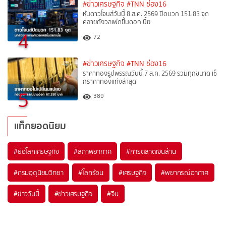
#ข่าวเศรษฐกิจ
#TNN ช่อง16
หุ้นดาวโจนส์วันนี้ 8 ส.ค. 2569 ปิดบวก 151.83 จุด
คลายกังวลเฟดขึ้นดอกเบี้ย
4
72
#ข่าวเศรษฐกิจ
#TNN ช่อง16
ราคาทองรูปพรรณวันนี้ 7 ส.ค. 2569 รวมทุกขนาด เช็
กราคาทองแท่งล่าสุด
5
389
แท็กยอดนิยม
#
ย่อโลกเศรษฐกิจ
#
สภาพอากาศ
#
การตลาดเงินล้าน
#
กรมอุตุนิยมวิทยา
#
โลกร้อน
#
เศรษฐกิจ
#
พยากรณ์อากาศ
#
ข่าววันนี้
#
ข่าวเศรษฐกิจ
#
จีน