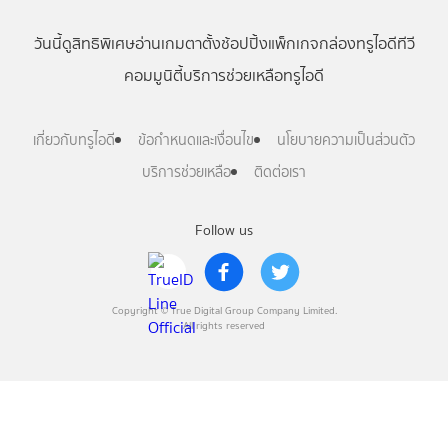
วันนี้
ดู
สิทธิพิเศษ
อ่าน
เกม
ตาตั้ง
ช้อปปิ้ง
แพ็กเกจ
กล่องทรูไอดีทีวี
คอมมูนิตี้
บริการช่วยเหลือทรูไอดี
เกี่ยวกับทรูไอดี
ข้อกำหนดและเงื่อนไข
นโยบายความเป็นส่วนตัว
บริการช่วยเหลือ
ติดต่อเรา
Follow us
Copyright © True Digital Group Company Limited.
All rights reserved