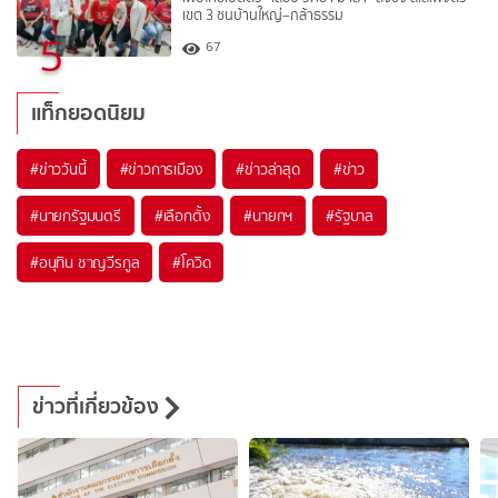
เขต 3 ชนบ้านใหญ่–กล้าธรรม
5
67
แท็กยอดนิยม
#
ข่าววันนี้
#
ข่าวการเมือง
#
ข่าวล่าสุด
#
ข่าว
#
นายกรัฐมนตรี
#
เลือกตั้ง
#
นายกฯ
#
รัฐบาล
#
อนุทิน ชาญวีรกูล
#
โควิด
ข่าวที่เกี่ยวข้อง