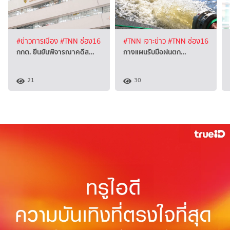
#ข่าวการเมือง
#TNN ช่อง16
#TNN เจาะข่าว
#TNN ช่อง16
กกต. ยืนยันพิจารณาคดีส…
กางแผน​รับมือฝนตก…
21
30