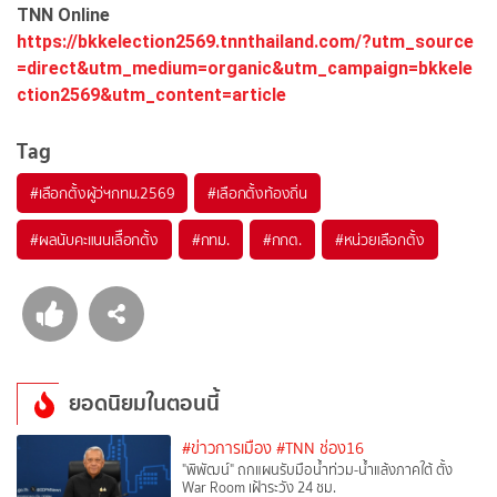
TNN Online
https://bkkelection2569.tnnthailand.com/?utm_source
=direct&utm_medium=organic&utm_campaign=bkkele
ction2569&utm_content=article
Tag
#
เลือกตั้งผู้ว่ฯกทม.2569
#
เลือกตั้งท้องถิ่น
#
ผลนับคะแนนเลืือกตั้ง
#
กทม.
#
กกต.
#
หน่วยเลือกตั้ง
ยอดนิยมในตอนนี้
#ข่าวการเมือง
#TNN ช่อง16
"พิพัฒน์" ถกแผนรับมือน้ำท่วม-น้ำแล้งภาคใต้ ตั้ง
War Room เฝ้าระวัง 24 ชม.