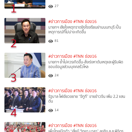
1
27
#ข่าวการเมือง
#TNN ช่อง16
นายกฯ เสียใจเหตุกราดยิงโรงเรียนย่านนนทบุรี เป็น
เหตุการณ์ที่ไม่น่าจะเกิดขึ้น
2
81
#ข่าวการเมือง
#TNN ช่อง16
นายกฯ ย้ำไม่ควรเกิดขึ้น-สั่งเร่งหาต้นเหตุและผู้รับผิด
ชอบข้อมูลส่วนบุคคลรั่วไหล
3
24
#ข่าวการเมือง
#TNN ช่อง16
รัฐบาล ไฟเขียวขยาย “จีทูที” ขายข้าวจีน เพิ่ม 2.2 แสน
ตัน
4
14
#ข่าวการเมือง
#TNN ช่อง16
เพื่อไทยเปิดตัว “เสี่ยบี วิทยา มาลา” ลงชิง ส.ส.พิจิตร