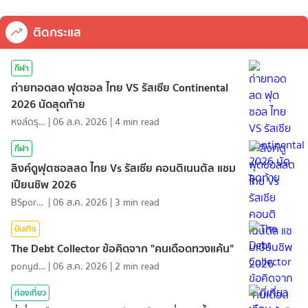
ติดกระแส
กีฬา
ถ่ายทอดสด ฟุตซอล ไทย VS รัสเซีย Continental
2026 นัดสุดท้าย
หงส์ดรุณ
|
06 ส.ค. 2026
|
4
min read
กีฬา
ลิงค์ดูฟุตซอลสด ไทย Vs รัสเซีย คอนติเนนตัล แชม
เปียนชิพ 2026
BSports8
|
06 ส.ค. 2026
|
3
min read
บันเทิง
The Debt Collector ข้อคิดจาก "คนเดือดทวงแค้น"
ponydiary
|
06 ส.ค. 2026
|
2
min read
ท่องเที่ยว