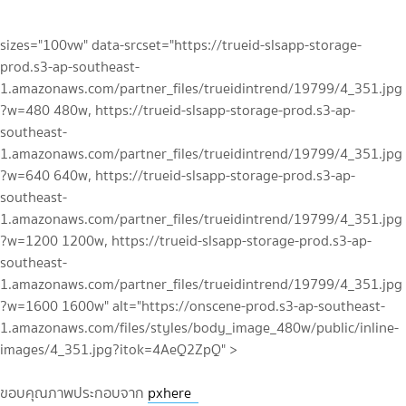
sizes="100vw" data-srcset="https://trueid-slsapp-storage-
prod.s3-ap-southeast-
1.amazonaws.com/partner_files/trueidintrend/19799/4_351.jpg
?w=480 480w, https://trueid-slsapp-storage-prod.s3-ap-
southeast-
1.amazonaws.com/partner_files/trueidintrend/19799/4_351.jpg
?w=640 640w, https://trueid-slsapp-storage-prod.s3-ap-
southeast-
1.amazonaws.com/partner_files/trueidintrend/19799/4_351.jpg
?w=1200 1200w, https://trueid-slsapp-storage-prod.s3-ap-
southeast-
1.amazonaws.com/partner_files/trueidintrend/19799/4_351.jpg
?w=1600 1600w" alt="https://onscene-prod.s3-ap-southeast-
1.amazonaws.com/files/styles/body_image_480w/public/inline-
images/4_351.jpg?itok=4AeQ2ZpQ" >
ขอบคุณภาพประกอบจาก
pxhere