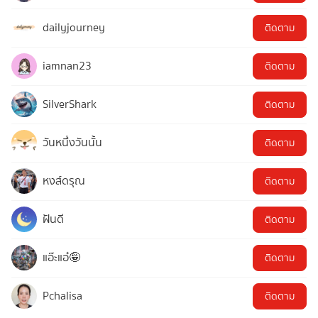
dailyjourney
ติดตาม
iamnan23
ติดตาม
SilverShark
ติดตาม
วันหนึ่งวันนั้น
ติดตาม
หงส์ดรุณ
ติดตาม
ฝันดี
ติดตาม
แอ๊ะแอ๋🤪
ติดตาม
Pchalisa
ติดตาม