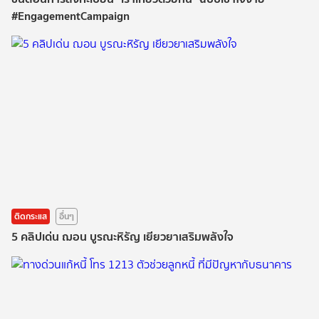
#EngagementCampaign
ติดกระแส
อื่นๆ
5 คลิปเด่น ฌอน บูรณะหิรัญ เยียวยาเสริมพลังใจ