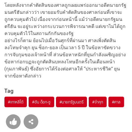
โดยหลังจากคำตัดสินของศาลถูกเผยแพร่ออกมาอดีตนายกรัฐ
มนตรีฮันกล่าวว่า เขายอมรับคำตัดสินของศาลก่อนที่เขาจะ
ถูกควบคุมตัวไป เนื่องจากก่อนหน้านี้ แม้ว่าอดีตนายกรัฐมน
ตรีฮัน จะอยู่ระหว่างกระบวนการพิจารณาคดี แต่เขาไม่ได้ถูก
ควบคุมตัวไว้ในสถานกักกันของรัฐ
อย่างไรก็ตาม ย้อนไปเมื่อวันศุกร์ที่ผ่านมา ศาลเพิ่งตัดสิน
ลงโทษจำคุก ยุน ซ็อก-ยอล เป็นเวลา 5 ปี ในข้อหาขัดขวาง
การจับกุมของเจ้าหน้าที่ ส่วนข้อหาหนักที่ยุนกำลังเผชิญอย่าง
ข้อหาก่อกบฏจะถูกตัดสินบทลงโทษอีกครั้งในเดือนหน้า
(กุมภาพันธ์) ซึ่งอัยการได้ร้องต่อศาลให้ “ประหารชีวิต” ยุน
จากข้อหาดังกล่าว
Tag
#
เกาหลีใต้
#
ฮัน ด็อก-ซู
#
นายกรัฐมนตรี
#
จำคุก
#
ศาล