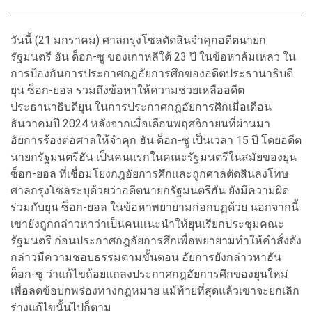
วันนี้ (21 มกราคม) ศาลกรุงโซลตัดสินจำคุกอดีตนายก
รัฐมนตรี ฮัน ด็อก-ซู ของเกาหลีใต้ 23 ปี ในข้อหาล้มเหลว ใน
การป้องกันการประกาศกฎอัยการศึกของอดีตประธานาธิบดี
ยุน ซ็อก-ยอล รวมถึงข้อหาให้ความช่วยเหลืออดีต
ประธานาธิบดียุน ในการประกาศกฎอัยการศึกเมื่อเดือน
ธันวาคมปี 2024 หลังจากเมื่อเดือนพฤศจิกายนที่ผ่านมา
อัยการร้องต่อศาลให้จำคุก ฮัน ด็อก-ซู เป็นเวลา 15 ปี โดยอดีต
นายกรัฐมนตรีฮัน เป็นคนแรกในคณะรัฐมนตรีในสมัยของยุน
ซ็อก-ยอล ที่เชื่อมโยงกฎอัยการศึกและถูกศาลตัดสินลงโทษ
ศาลกรุงโซลระบุด้วยว่าอดีตนายกรัฐมนตรีฮัน ยังมีความผิด
ร่วมกับยุน ซ็อก-ยอล ในข้อหาพยายามก่อกบฏด้วย นอกจากนี้
เขายังถูกกล่าวหาว่าเป็นคนแนะนำให้ยุนเรียกประชุมคณะ
รัฐมนตรี ก่อนประกาศกฎอัยการศึกเพื่อพยายามทำให้คำสั่งดัง
กล่าวมีความชอบธรรมตามขั้นตอน อัยการยังกล่าวหาฮัน
ด็อก-ซู ว่าแก้ไขถ้อยแถลงประกาศกฎอัยการศึกของยุนใหม่
เพื่อลดข้อบกพร่องทางกฎหมาย แม้ท้ายที่สุดแล้วเขาจะยกเลิก
ร่างแก้ไขนั้นไปก็ตาม