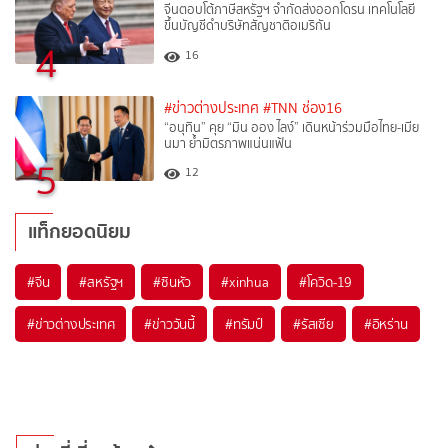
จีนตอบโต้ภาษีสหรัฐฯ จำกัดส่งออกโดรน เทคโนโลยี
ขึ้นบัญชีดำบริษัทสัญชาติอเมริกัน
4
16
#ข่าวต่างประเทศ
#TNN ช่อง16
“อนุทิน” คุย “มิน ออง ไลง์” เดินหน้าร่วมมือไทย-เมีย
นมา ย้ำมิตรภาพแน่นแฟ้น
5
12
แท็กยอดนิยม
#
จีน
#
สหรัฐฯ
#
ซินหัว
#
xinhua
#
โควิด-19
#
ข่าวต่างประเทศ
#
ข่าววันนี้
#
ทรัมป์
#
รัสเซีย
#
อิหร่าน