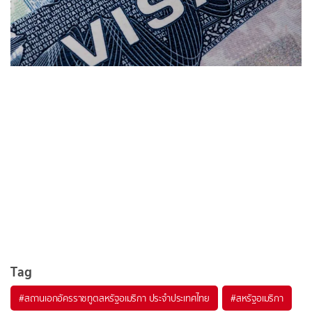
Tag
#
สถานเอกอัครราชทูตสหรัฐอเมริกา ประจำประเทศไทย
#
สหรัฐอเมริกา