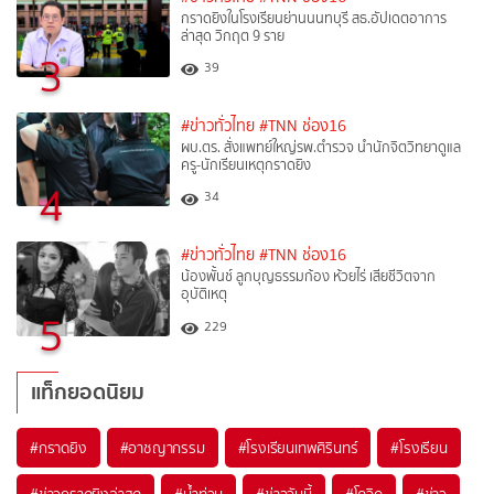
กราดยิงในโรงเรียนย่านนนทบุรี สธ.อัปเดตอาการ
ล่าสุด วิกฤต 9 ราย
3
39
#ข่าวทั่วไทย
#TNN ช่อง16
ผบ.ตร. สั่งแพทย์ใหญ่รพ.ตำรวจ นำนักจิตวิทยาดูแล
ครู-นักเรียนเหตุกราดยิง
4
34
#ข่าวทั่วไทย
#TNN ช่อง16
น้องพั้นช์ ลูกบุญธรรมก้อง ห้วยไร่ เสียชีวิตจาก
อุบัติเหตุ
5
229
แท็กยอดนิยม
#
กราดยิง
#
อาชญากรรม
#
โรงเรียนเทพศิรินทร์
#
โรงเรียน
#
ข่าวกราดยิงล่าสุด
#
น้ำท่วม
#
ข่าววันนี้
#
โควิด
#
ข่าว