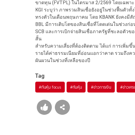
ขาดทุน (FVTPL) ในไตรมาส 2/2569 โดยเฉพาะ
KGI ระบุว่า ภาพรวมสินเชื่อยังอยู่ในช่วงฟื้นตั
ทรงตัวในเดือนพฤษภาคม โดย KBANK ยังคงมีสัญญาณ
BBL มีการเติบโตของสินเชื่อที่โดดเด่นในช่วงก่
SCB และการเบิกจ่ายสินเชื่อภาครัฐที่ชะลอตัวข
สั้น
สำหรับความเสี่ยงที่ต้องติดตาม ได้แก่ การเพิ่มขึ้น
รายได้ค่าธรรมเนียมที่อ่อนแอกว่าคาด รวมถึ
ผันผวนในช่วงที่เหลือของปี
Tag
#
ทันหุ้น focus
#
ทันหุ้น
#
ข่าวการเงิน
#
ข่าวเศร