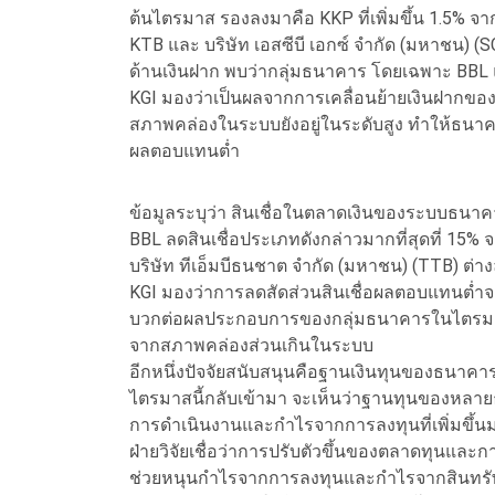
ต้นไตรมาส รองลงมาคือ KKP ที่เพิ่มขึ้น 1.5% จ
KTB และ บริษัท เอสซีบี เอกซ์ จำกัด (มหาชน) (
ด้านเงินฝาก พบว่ากลุ่มธนาคาร โดยเฉพาะ BBL
KGI มองว่าเป็นผลจากการเคลื่อนย้ายเงินฝากขอ
สภาพคล่องในระบบยังอยู่ในระดับสูง ทำให้ธนาคารเ
ผลตอบแทนต่ำ
ข้อมูลระบุว่า สินเชื่อในตลาดเงินของระบบธนา
BBL ลดสินเชื่อประเภทดังกล่าวมากที่สุดที่ 15%
บริษัท ทีเอ็มบีธนชาต จำกัด (มหาชน) (TTB) ต่างล
KGI มองว่าการลดสัดส่วนสินเชื่อผลตอบแทนต่ำจะช
บวกต่อผลประกอบการของกลุ่มธนาคารในไตรมาส 
จากสภาพคล่องส่วนเกินในระบบ
อีกหนึ่งปัจจัยสนับสนุนคือฐานเงินทุนของธนาคาร
ไตรมาสนี้กลับเข้ามา จะเห็นว่าฐานทุนของหลายธ
การดำเนินงานและกำไรจากการลงทุนที่เพิ่มขึ้
ฝ่ายวิจัยเชื่อว่าการปรับตัวขึ้นของตลาดทุนแ
ช่วยหนุนกำไรจากการลงทุนและกำไรจากสินทรัพย์ท