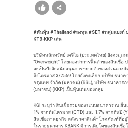
#ทันหุ้น #Thailand #ลงทุน #SET #กลุ่มแบงก์ 
KTB-KKP เด่น
บริษัทหลักทรัพย์ เคจีไอ (ประเทศไทย) ยังคงม
“Overweight” โดยมองว่าการฟื้นตัวของสินเชื่
จะเป็นปัจจัยสนับสนุนการขยายตัวของส่วนต่างอัต
ถึงไตรมาส 3/2569 โดยยังคงเลือก บริษัท ธนาค
กรุงเทพ จำกัด (มหาชน) (BBL), บริษัท ธนาคารก
(มหาชน) (KKP) เป็นหุ้นเด่นของกลุ่ม
KGI ระบุว่า สินเชื่อรวมของระบบธนาคาร ณ สิ้นเ
1% จากต้นไตรมาส (QTD) และ 1.7% จากต้นปี (Y
สินเชื่อภาคธุรกิจ หลังราคาสินค้าโภคภัณฑ์ที่อยู
ในรายธนาคาร KBANK มีการเติบโตของสินเชื่อโดด