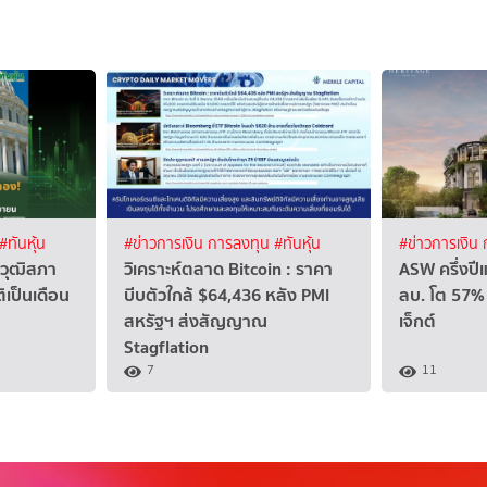
#ทันหุ้น
#ข่าวการเงิน การลงทุน
#ทันหุ้น
#ข่าวการเงิน
 วุฒิสภา
วิเคราะห์ตลาด Bitcoin : ราคา
ASW ครึ่งปี
ิเป็นเดือน
บีบตัวใกล้ $64,436 หลัง PMI
ลบ. โต 57% 
สหรัฐฯ ส่งสัญญาณ
เจ็กต์
Stagflation
7
11