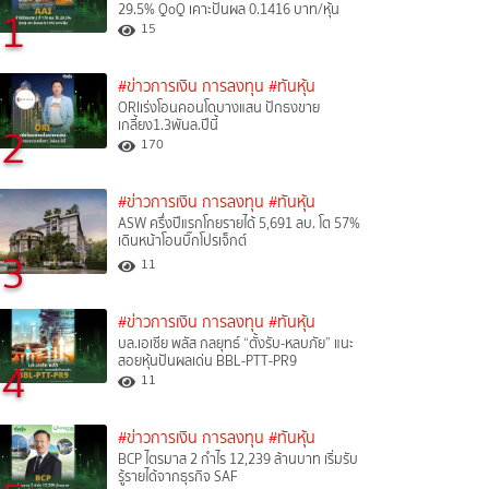
29.5% QoQ เคาะปันผล 0.1416 บาท/หุ้น
1
15
#ข่าวการเงิน การลงทุน
#ทันหุ้น
ORIเร่งโอนคอนโดบางแสน ปักธงขาย
เกลี้ยง1.3พันล.ปีนี้
2
170
#ข่าวการเงิน การลงทุน
#ทันหุ้น
ASW ครึ่งปีแรกโกยรายได้ 5,691 ลบ. โต 57%
เดินหน้าโอนบิ๊กโปรเจ็กต์
3
11
#ข่าวการเงิน การลงทุน
#ทันหุ้น
บล.เอเซีย พลัส กลยุทธ์ “ตั้งรับ-หลบภัย” แนะ
สอยหุ้นปันผลเด่น BBL-PTT-PR9
4
11
#ข่าวการเงิน การลงทุน
#ทันหุ้น
BCP ไตรมาส 2 กำไร 12,239 ล้านบาท เริ่มรับ
รู้รายได้จากธุรกิจ SAF