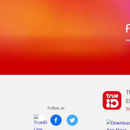
T
E
Follow us
อ