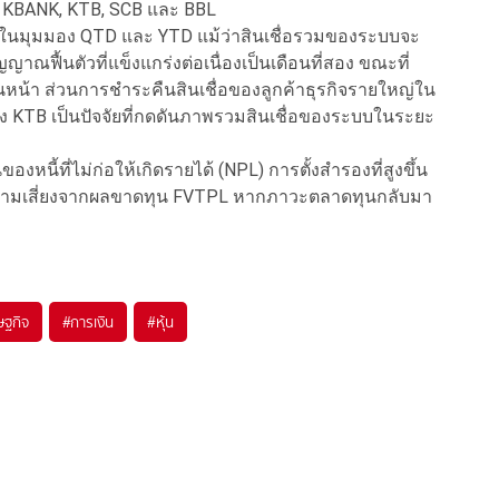
 KBANK, KTB, SCB และ BBL
วทั้งในมุมมอง QTD และ YTD แม้ว่าสินเชื่อรวมของระบบจะ
ฟื้นตัวที่แข็งแกร่งต่อเนื่องเป็นเดือนที่สอง ขณะที่
อนหน้า ส่วนการชำระคืนสินเชื่อของลูกค้าธุรกิจรายใหญ่ใน
อง KTB เป็นปัจจัยที่กดดันภาพรวมสินเชื่อของระบบในระยะ
ของหนี้ที่ไม่ก่อให้เกิดรายได้ (NPL) การตั้งสำรองที่สูงขึ้น
งความเสี่ยงจากผลขาดทุน FVTPL หากภาวะตลาดทุนกลับมา
ษฐกิจ
#
การเงิน
#
หุ้น