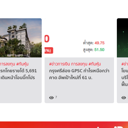
 การลงทุน
#ทันหุ้น
#ข่าวการเงิน การลงทุน
#ทันหุ้น
#ข่
แรกโกยรายได้ 5,691
กรุงศรีส่อง GPSC กำไรเหนือกว่า
โฆษ
เดินหน้าโอนบิ๊กโปร
คาด อัพเป้าใหม่ที่ 61 บ.
บริ
ฟื้
7