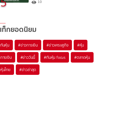
5
10
แท็กยอดนิยม
#
ทันหุ้น
#
ข่าวการเงิน
#
ข่าวเศรษฐกิจ
#
หุ้น
#
การเงิน
#
ข่าววันนี้
#
ทันหุ้น focus
#
ตลาดหุ้น
#
หุ้นไทย
#
ข่าวล่าสุด