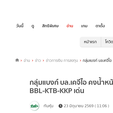
วันนี้
ดู
สิทธิพิเศษ
อ่าน
เกม
ตาตั้ง
หน้าแรก
โควิ
อ่าน
ข่าว
ข่าวการเงิน การลงทุน
กลุ่มแบงก์ บล.เคจี
กลุ่มแบงก์ บล.เคจีไอ คงน้ำ
BBL-KTB-KKP เด่น
ทันหุ้น
23 มิถุนายน 2569 ( 11:06 )