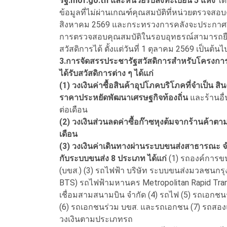
รัฐ.mof.go.th และหน่วยรับลงทะเบียน 5 แห่ง
ได้
ข้อมูลที่ไม่ผ่านเกณฑ์คุณสมบัติที่หน่วยตรวจสอบ
สิงหาคม 2569 และกระทรวงการคลังจะประกาศผลกา
การตรวจสอบคุณสมบัติในรอบอุทธรณ์สามารถยืนยั
สวัสดิการได้ ตั้งแต่วันที่ 1 ตุลาคม 2569 เป็นต้นไ
3.การจัดสรรประชารัฐสวัสดิการสำหรับโครงการฯ
ได้รับสวัสดิการต่าง ๆ ได้แก่
(1) วงเงินค่าซื้อสินค้าอุปโภคบริโภคที่จำเป็น ส
ราคาประหยัดพัฒนาเศรษฐกิจท้องถิ่น
และร้านอื
ต่อเดือน
(2) วงเงินส่วนลดค่าซื้อก๊าซหุงต้มจากร้านค้
เดือน
(3) วงเงินค่าเดินทางผ่านระบบขนส่งสาธารณะ 
กับระบบขนส่ง 8 ประเภท ได้แก่
(1) รถองค์การขน
(บขส.) (3) รถไฟฟ้า บริษัท ระบบขนส่งมวลชนกรุ
BTS) รถไฟฟ้ามหานคร Metropolitan Rapid Tran
เชื่อมสามสนามบิน จำกัด (4) รถไฟ (5) รถเอ
(6) รถเอกชนร่วม บขส. และรถเอกชน (7) รถสอง
วงเงินตามประเภทรถ