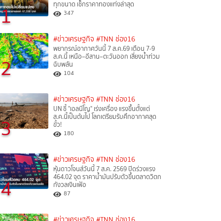
ทุกขนาด เช็กราคาทองแท่งล่าสุด
1
347
#ข่าวเศรษฐกิจ
#TNN ช่อง16
พยากรณ์อากาศวันนี้ 7 ส.ค.69 เตือน 7-9
ส.ค.นี้ เหนือ–อีสาน–ตะวันออก เสี่ยงน้ำท่วม
2
ฉับพลัน
104
#ข่าวเศรษฐกิจ
#TNN ช่อง16
UN ชี้ "เอลนีโญ" เร่งเครื่อง แรงขึ้นตั้งแต่
ส.ค.นี้เป็นต้นไป โลกเตรียมรับศึกอากาศสุด
3
ขั้ว!
180
#ข่าวเศรษฐกิจ
#TNN ช่อง16
หุ้นดาวโจนส์วันนี้ 7 ส.ค. 2569 ปิดร่วงแรง
464.02 จุด ราคาน้ำมันปรับตัวขึ้นตลาดวิตก
4
กังวลเงินเฟ้อ
87
#ข่าวเศรษฐกิจ
#TNN ช่อง16