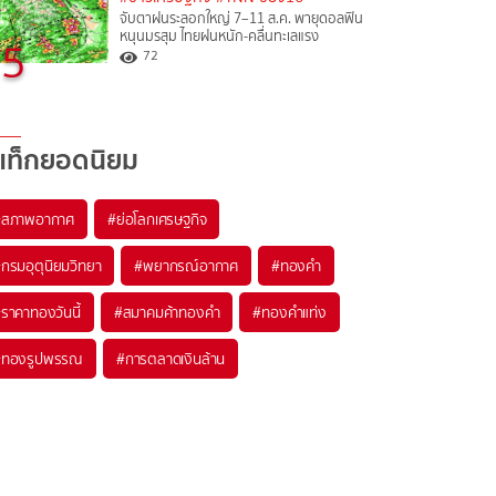
จับตาฝนระลอกใหญ่ 7–11 ส.ค. พายุดอลฟิน
หนุนมรสุม ไทยฝนหนัก-คลื่นทะเลแรง
5
72
แท็กยอดนิยม
#
สภาพอากาศ
#
ย่อโลกเศรษฐกิจ
#
กรมอุตุนิยมวิทยา
#
พยากรณ์อากาศ
#
ทองคำ
#
ราคาทองวันนี้
#
สมาคมค้าทองคำ
#
ทองคำแท่ง
#
ทองรูปพรรณ
#
การตลาดเงินล้าน