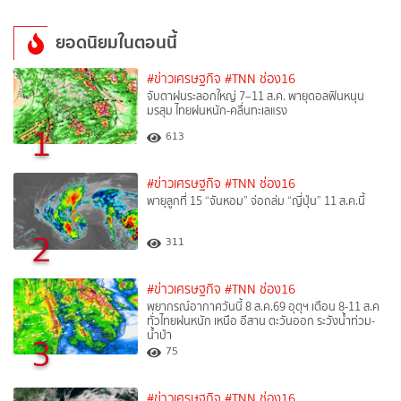
ยอดนิยมในตอนนี้
#ข่าวเศรษฐกิจ
#TNN ช่อง16
จับตาฝนระลอกใหญ่ 7–11 ส.ค. พายุดอลฟินหนุน
มรสุม ไทยฝนหนัก-คลื่นทะเลแรง
1
613
#ข่าวเศรษฐกิจ
#TNN ช่อง16
พายุลูกที่ 15 “จันหอม” จ่อถล่ม “ญี่ปุ่น” 11 ส.ค.นี้
2
311
#ข่าวเศรษฐกิจ
#TNN ช่อง16
พยากรณ์อากาศวันนี้ 8 ส.ค.69 อุตุฯ เตือน 8-11 ส.ค
ทั่วไทยฝนหนัก เหนือ อีสาน ตะวันออก ระวังน้ำท่วม-
น้ำป่า
3
75
#ข่าวเศรษฐกิจ
#TNN ช่อง16