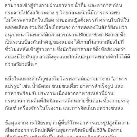
สามารถเข้าสู่ร่างกายผ่านอาหาร น้ำดื่ม และอากาศ ก่อน
กระจายไปยังอวัยวะต่าง ๆ โดยก่อนหน้านี้มีการตรวจพบ
ไมโครพลาสติกในเลือด รกของหญิงตั้งครรภ์ คราบไขมันใน
หลอดเลือด รวมถึงเนื้อเยื่อสมอง การทดลองในสัตว์ยังพบว่า
อนุภาคนาโนพลาสติกสามารถผ่าน Blood-Brain Barrier ซึ่ง
เป็นระบบป้องกันสำคัญของสมอง ได้ภายในเวลาเพียงไม่กี่
ชั่วโมงหลังเข้าสู่ร่างกาย ซึ่งนักวิทยาศาสตร์ตั้งข้อสังเกตว่า
สมองมีไขมันสูง อาจดึงดูดและกักเก็บอนุภาคพลาสติกไว้ได้ดี
กว่าอวัยวะอื่น ๆ
หนึ่งในแหล่งสำคัญของไมโครพลาสติกอาจมาจาก “อาหาร
แปรรูป” เช่น น้ำอัดลม ขนมขบเคี้ยว อาหารสำเร็จรูป และ
อาหารพร้อมรับประทาน เนื่องจากอาหารเหล่านี้ผ่าน
กระบวนการผลิตที่สัมผัสพลาสติกหลายขั้นตอน ทั้งจากบรรจุ
ภัณฑ์ เครื่องจักรในโรงงาน และการจัดเก็บระหว่างขนส่ง
ข้อมูลจากงานวิจัยระบุว่า ผู้ที่บริโภคอาหารแปรรูปสูงมีความ
เสี่ยงต่ออาการผิดปกติด้านสุขภาพจิตเพิ่มขึ้น 53% มีความ