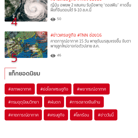
ญี่ปุ่น อพยพ 2 แสนคน รับมือพายุ “ดอลฟิน” คาดขึ้น
ฝั่งที่จีนตอนใต้ 9-10 ส.ค.นี้
4
50
#ข่าวเศรษฐกิจ
#TNN ช่อง16
คาดการณ์อากาศ 15 วัน พายุดันมรสุมแรงขึ้น จับตา
พายุลูกใหม่อาจก่อตัวปลาย ส.ค.
5
46
แท็กยอดนิยม
#
สภาพอากาศ
#
ย่อโลกเศรษฐกิจ
#
พยากรณ์อากาศ
#
กรมอุตุนิยมวิทยา
#
ฝนตก
#
การตลาดเงินล้าน
#
คาดการณ์อากาศ
#
เศรษฐกิจ
#
โลกร้อน
#
ข่าววันนี้