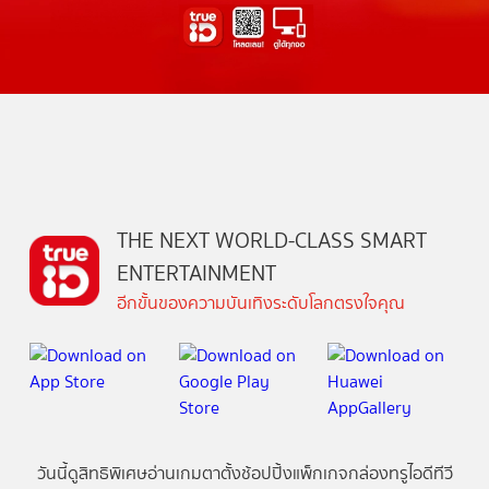
THE NEXT WORLD-CLASS SMART
ENTERTAINMENT
อีกขั้นของความบันเทิงระดับโลกตรงใจคุณ
วันนี้
ดู
สิทธิพิเศษ
อ่าน
เกม
ตาตั้ง
ช้อปปิ้ง
แพ็กเกจ
กล่องทรูไอดีทีวี