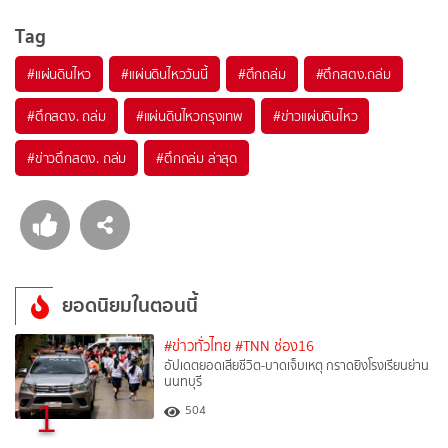
Tag
#
แผ่นดินไหว
#
แผ่นดินไหววันนี้
#
ตึกถล่ม
#
ตึกสตง.ถล่ม
#
ตึกสตง. ถล่ม
#
แผ่นดินไหวกรุงเทพ
#
ข่าวแผ่นดินไหว
#
ข่าวตึกสตง. ถล่ม
#
ตึกถล่ม ล่าสุด
ยอดนิยมในตอนนี้
#ข่าวทั่วไทย
#TNN ช่อง16
อัปเดตยอดเสียชีวิต-บาดเจ็บเหตุ กราดยิงโรงเรียนย่าน
นนทบุรี
1
504