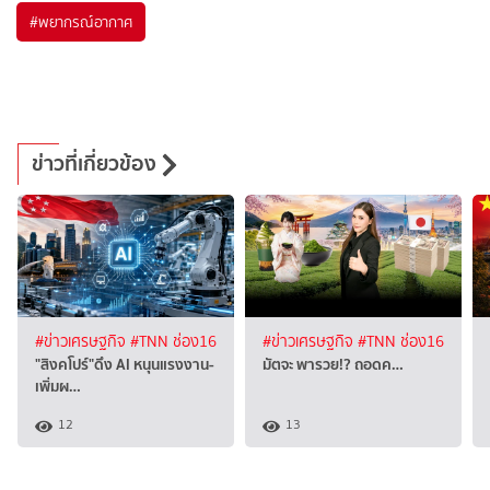
#
พยากรณ์อากาศ
ข่าวที่เกี่ยวข้อง
#ข่าวเศรษฐกิจ
#TNN ช่อง16
#ข่าวเศรษฐกิจ
#TNN ช่อง16
"สิงคโปร์"ดึง AI หนุนแรงงาน-
มัตจะ พารวย!? ถอดค…
เพิ่มผ…
12
13