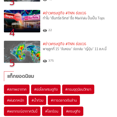
3
#ข่าวเศรษฐกิจ
#TNN ช่อง16
ทำไม "เซ็นทรัล รีเทล" ซื้อ MaxValu ปั้นเป็น Tops
4
22
#ข่าวเศรษฐกิจ
#TNN ช่อง16
พายุลูกที่ 15 “จันหอม” จ่อถล่ม “ญี่ปุ่น” 11 ส.ค.นี้
5
375
แท็กยอดนิยม
#
สภาพอากาศ
#
ย่อโลกเศรษฐกิจ
#
กรมอุตุนิยมวิทยา
#
ฝนตกหนัก
#
น้ำท่วม
#
การตลาดเงินล้าน
#
พยากรณ์อากาศวันนี้
#
โลกร้อน
#
เศรษฐกิจ