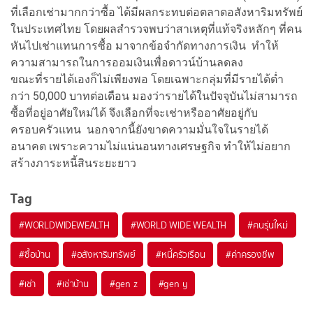
ที่เลือกเช่ามากกว่าซื้อ ได้มีผลกระทบต่อตลาดอสังหาริมทรัพย์
ในประเทศไทย โดยผลสำรวจพบว่าสาเหตุที่แท้จริงหลักๆ ที่คน
หันไปเช่าแทนการซื้อ มาจากข้อจำกัดทางการเงิน ทำให้
ความสามารถในการออมเงินเพื่อดาวน์บ้านลดลง
ขณะที่รายได้เองก็ไม่เพียงพอ โดยเฉพาะกลุ่มที่มีรายได้ต่ำ
กว่า 50,000 บาทต่อเดือน มองว่ารายได้ในปัจจุบันไม่สามารถ
ซื้อที่อยู่อาศัยใหม่ได้ จึงเลือกที่จะเช่าหรืออาศัยอยู่กับ
ครอบครัวแทน นอกจากนี้ยังขาดความมั่นใจในรายได้
อนาคต เพราะความไม่แน่นอนทางเศรษฐกิจ ทำให้ไม่อยาก
สร้างภาระหนี้สินระยะยาว
Tag
#
WORLDWIDEWEALTH
#
WORLD WIDE WEALTH
#
คนรุ่นใหม่
#
ซื้อบ้าน
#
อสังหาริมทรัพย์
#
หนี้ครัวเรือน
#
ค่าครองชีพ
#
เช่า
#
เช่าบ้าน
#
gen z
#
gen y