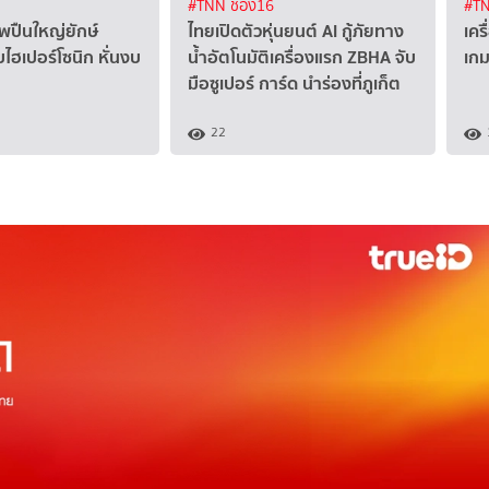
#TNN ช่อง16
#TN
ีพปืนใหญ่ยักษ์
ไทยเปิดตัวหุ่นยนต์ AI กู้ภัยทาง
เคร
ฮเปอร์โซนิก หั่นงบ
น้ำอัตโนมัติเครื่องแรก ZBHA จับ
เกม
มือซูเปอร์ การ์ด นำร่องที่ภูเก็ต
22