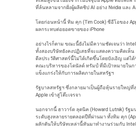
ที่เพิ่มสูงขึ้น เนื่องจากในปัจจุบัน Apple ต้องพึ
ที่ล้นหลามจากฝั่งผู้ผลิตชิป AI อย่าง Nvidia และ
โดยก่อนหน้านี้ ทิม คุก (Tim Cook) ซีอีโอของ 
ผลกระทบต่อยอดขายของ iPhone
อย่างไรก็ตาม ขณะนี้ยังไม่มีความชัดเจนว่า Intel
ทั้งสองบริษัทยังคงปฏิเสธที่จะแสดงความคิดเห็น
ดีลประวัติศาสตร์นี้ไม่ได้เกิดขึ้นโดยบังเอิญ แต
คณะบริหารของโดนัลด์ ทรัมป์ ที่มีเป้าหมายใน
แข็งแกร่งให้กับการผลิตภายในสหรัฐฯ
รัฐบาลสหรัฐฯ ซึ่งกลายมาเป็นผู้ถือหุ้นรายใหญ่ที
Apple เข้าสู่โต๊ะเจรจา
นอกจากนี้ ฮาวาร์ด ลุตนิค (Howard Lutnik) รัฐ
ระดับสูงหลายรายตลอดปีที่ผ่านมา ทั้งทิม คุก (Ap
ผลักดันให้บริษัทเหล่านี้หันมาทำงานร่วมกับ Inte