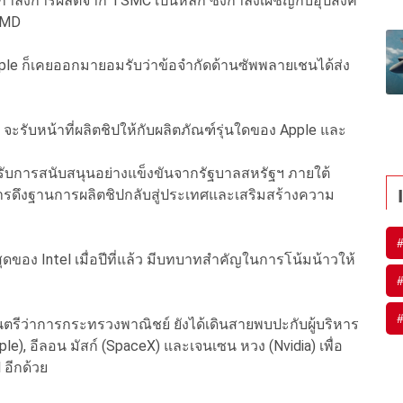
่งพากำลังการผลิตจาก TSMC เป็นหลัก ซึ่งกำลังเผชิญกับอุปสงค์
 AMD
Apple ก็เคยออกมายอมรับว่าข้อจำกัดด้านซัพพลายเชนได้ส่ง
 จะรับหน้าที่ผลิตชิปให้กับผลิตภัณฑ์รุ่นใดของ Apple และ
่ได้รับการสนับสนุนอย่างแข็งขันจากรัฐบาลสหรัฐฯ ภายใต้
การดึงฐานการผลิตชิปกลับสู่ประเทศและเสริมสร้างความ
่สุดของ Intel เมื่อปีที่แล้ว มีบทบาทสำคัญในการโน้มน้าวให้
มนตรีว่าการกระทรวงพาณิชย์ ยังได้เดินสายพบปะกับผู้บริหาร
ple), อีลอน มัสก์ (SpaceX) และเจนเซน หวง (Nvidia) เพื่อ
l อีกด้วย