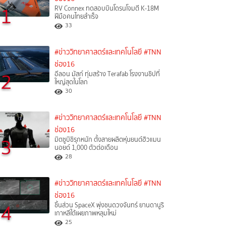
1
RV Connex ทดสอบบินโดรนโจมตี K-18M
ฝีมือคนไทยสำเร็จ
33
#ข่าววิทยาศาสตร์และเทคโนโลยี
#TNN
ช่อง16
2
อีลอน มัสก์ ทุ่มสร้าง Terafab โรงงานชิปที่
ใหญ่สุดในโลก
30
#ข่าววิทยาศาสตร์และเทคโนโลยี
#TNN
ช่อง16
3
มิตซูบิชิรุกหนัก ตั้งสายผลิตหุ่นยนต์ฮิวแมน
นอยด์ 1,000 ตัวต่อเดือน
28
#ข่าววิทยาศาสตร์และเทคโนโลยี
#TNN
ช่อง16
4
ชิ้นส่วน SpaceX พุ่งชนดวงจันทร์ ยานดานูริ
เกาหลีใต้เผยภาพหลุมใหม่
25