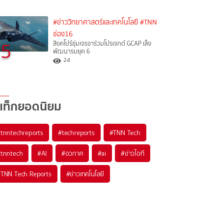
#ข่าววิทยาศาสตร์และเทคโนโลยี
#TNN
ช่อง16
5
สิงคโปร์ซุ่มเจรจาร่วมโปรเจกต์ GCAP เล็ง
พัฒนารบยุค 6
24
แท็กยอดนิยม
#
tnntechreports
#
techreports
#
TNN Tech
#
tnntech
#
AI
#
อวกาศ
#
ai
#
ข่าวไอที
#
TNN Tech Reports
#
ข่าวเทคโนโลยี