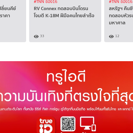
#TNN ช่อง16
#TNN ช่อง16
ลี่ยนคีย์
RV Connex ทดสอบบินโดรน
สหรัฐฯ คืนช
 ราคา
โจมตี K-18M ฝีมือคนไทยสำเร็จ
ทดสอบหัวรบไ
มหาศาล
33
12