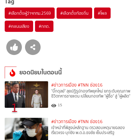
Tag
#
เลือกตั้งผู้ว่าฯกทม.2569
#
เลือกตั้งท้องถิ่น
#
โพล
#
คะแนนเสียง
#
กกต.
ยอดนิยมในตอนนี้
#ข่าวการเมือง
#TNN ช่อง16
"บิ๊กดุลย์" ลุยปฏิรูปกองทัพยุคใหม่ ยกระดับคุณภาพ
ชีวิตทหารชายแดน เปลี่ยนกองทัพ "ผู้ซื้อ" สู่ "ผู้ผลิต"
1
15
#ข่าวการเมือง
#TNN ช่อง16
เจ้าหน้าที่พิสูจน์หลักฐาน ตรวสอบเหตุนายฉลอง
เรี่ยวแรง บุกยิง พ.ต.อ.ธงชัย เย็นประเสริฐ