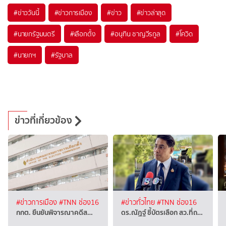
#
ข่าววันนี้
#
ข่าวการเมือง
#
ข่าว
#
ข่าวล่าสุด
#
นายกรัฐมนตรี
#
เลือกตั้ง
#
อนุทิน ชาญวีรกูล
#
โควิด
#
นายกฯ
#
รัฐบาล
ข่าวที่เกี่ยวข้อง
#ข่าวการเมือง
#TNN ช่อง16
#ข่าวทั่วไทย
#TNN ช่อง16
กกต. ยืนยันพิจารณาคดีส…
ดร.ณัฏฐ์ ชี้บัตรเลือก สว.ที่ถ…