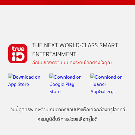
THE NEXT WORLD-CLASS SMART
ENTERTAINMENT
อีกขั้นของความบันเทิงระดับโลกตรงใจคุณ
วันนี้
ดู
สิทธิพิเศษ
อ่าน
เกม
ตาตั้ง
ช้อปปิ้ง
แพ็กเกจ
กล่องทรูไอดีทีวี
คอมมูนิตี้
บริการช่วยเหลือทรูไอดี