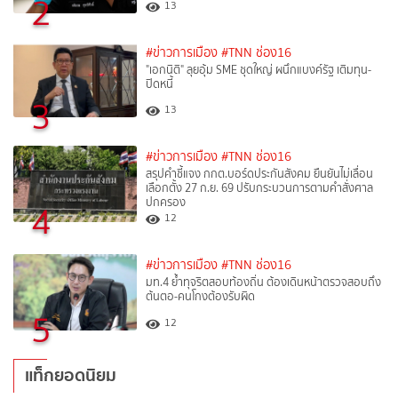
2
13
#ข่าวการเมือง
#TNN ช่อง16
"เอกนิติ" ลุยอุ้ม SME ชุดใหญ่ ผนึกแบงค์รัฐ เติมทุน-
ปิดหนี้
3
13
#ข่าวการเมือง
#TNN ช่อง16
สรุปคำชี้แจง กกต.บอร์ดประกันสังคม ยืนยันไม่เลื่อน
เลือกตั้ง 27 ก.ย. 69 ปรับกระบวนการตามคำสั่งศาล
ปกครอง
4
12
#ข่าวการเมือง
#TNN ช่อง16
มท.4 ย้ำทุจริตสอบท้องถิ่น ต้องเดินหน้าตรวจสอบถึง
ต้นตอ-คนโกงต้องรับผิด
5
12
แท็กยอดนิยม