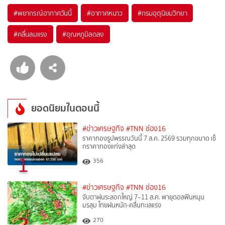
#
พยากรณ์อากาศวันนี้
#
อากาศหนาว
#
กรมอุตุนิยมวิทยา
#
คลื่นลมแรง
#
อุณหภูมิลดลง
ยอดนิยมในตอนนี้
#ข่าวเศรษฐกิจ
#TNN ช่อง16
ราคาทองรูปพรรณวันนี้ 7 ส.ค. 2569 รวมทุกขนาด เช็
กราคาทองแท่งล่าสุด
1
356
#ข่าวเศรษฐกิจ
#TNN ช่อง16
จับตาฝนระลอกใหญ่ 7–11 ส.ค. พายุดอลฟินหนุน
มรสุม ไทยฝนหนัก-คลื่นทะเลแรง
2
270