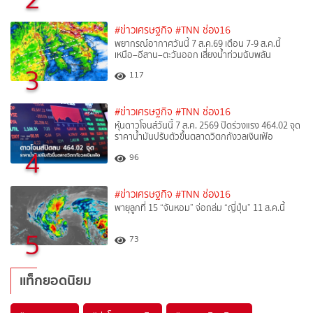
#ข่าวเศรษฐกิจ
#TNN ช่อง16
พยากรณ์อากาศวันนี้ 7 ส.ค.69 เตือน 7-9 ส.ค.นี้
เหนือ–อีสาน–ตะวันออก เสี่ยงน้ำท่วมฉับพลัน
3
117
#ข่าวเศรษฐกิจ
#TNN ช่อง16
หุ้นดาวโจนส์วันนี้ 7 ส.ค. 2569 ปิดร่วงแรง 464.02 จุด
ราคาน้ำมันปรับตัวขึ้นตลาดวิตกกังวลเงินเฟ้อ
4
96
#ข่าวเศรษฐกิจ
#TNN ช่อง16
พายุลูกที่ 15 “จันหอม” จ่อถล่ม “ญี่ปุ่น” 11 ส.ค.นี้
5
73
แท็กยอดนิยม