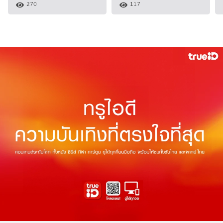
270
117