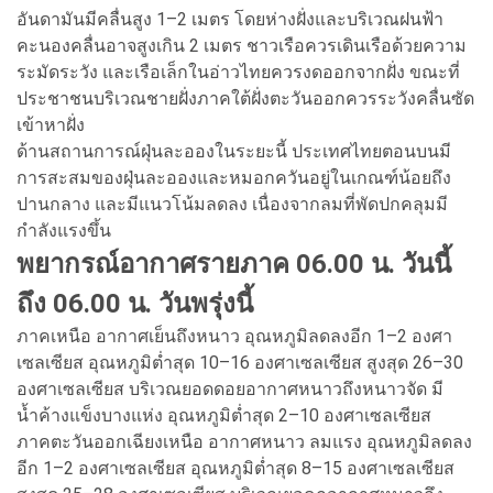
อันดามันมีคลื่นสูง 1–2 เมตร โดยห่างฝั่งและบริเวณฝนฟ้า
คะนองคลื่นอาจสูงเกิน 2 เมตร ชาวเรือควรเดินเรือด้วยความ
ระมัดระวัง และเรือเล็กในอ่าวไทยควรงดออกจากฝั่ง ขณะที่
ประชาชนบริเวณชายฝั่งภาคใต้ฝั่งตะวันออกควรระวังคลื่นซัด
เข้าหาฝั่ง
ด้านสถานการณ์ฝุ่นละอองในระยะนี้ ประเทศไทยตอนบนมี
การสะสมของฝุ่นละอองและหมอกควันอยู่ในเกณฑ์น้อยถึง
ปานกลาง และมีแนวโน้มลดลง เนื่องจากลมที่พัดปกคลุมมี
กำลังแรงขึ้น
พยากรณ์อากาศรายภาค 06.00 น. วันนี้
ถึง 06.00 น. วันพรุ่งนี้
ภาคเหนือ อากาศเย็นถึงหนาว อุณหภูมิลดลงอีก 1–2 องศา
เซลเซียส อุณหภูมิต่ำสุด 10–16 องศาเซลเซียส สูงสุด 26–30
องศาเซลเซียส บริเวณยอดดอยอากาศหนาวถึงหนาวจัด มี
น้ำค้างแข็งบางแห่ง อุณหภูมิต่ำสุด 2–10 องศาเซลเซียส
ภาคตะวันออกเฉียงเหนือ อากาศหนาว ลมแรง อุณหภูมิลดลง
อีก 1–2 องศาเซลเซียส อุณหภูมิต่ำสุด 8–15 องศาเซลเซียส