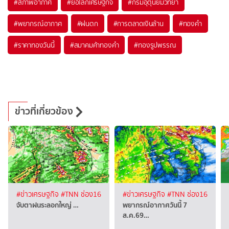
#
สภาพอากาศ
#
ย่อโลกเศรษฐกิจ
#
กรมอุตุนิยมวิทยา
#
พยากรณ์อากาศ
#
ฝนตก
#
การตลาดเงินล้าน
#
ทองคำ
#
ราคาทองวันนี้
#
สมาคมค้าทองคำ
#
ทองรูปพรรณ
ข่าวที่เกี่ยวข้อง
#ข่าวเศรษฐกิจ
#TNN ช่อง16
#ข่าวเศรษฐกิจ
#TNN ช่อง16
จับตาฝนระลอกใหญ่ …
พยากรณ์อากาศวันนี้ 7
ส.ค.69…