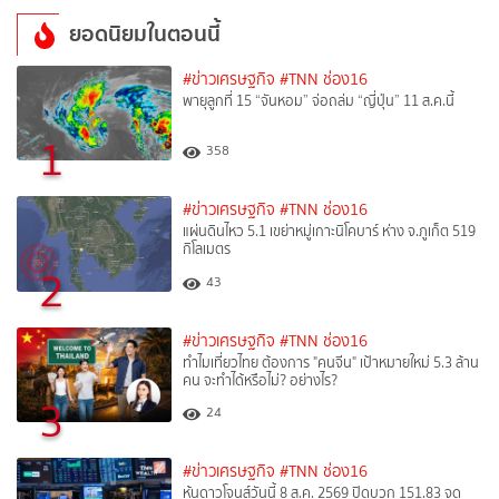
ยอดนิยมในตอนนี้
#ข่าวเศรษฐกิจ
#TNN ช่อง16
พายุลูกที่ 15 “จันหอม” จ่อถล่ม “ญี่ปุ่น” 11 ส.ค.นี้
1
358
#ข่าวเศรษฐกิจ
#TNN ช่อง16
แผ่นดินไหว 5.1 เขย่าหมู่เกาะนิโคบาร์ ห่าง จ.ภูเก็ต 519
กิโลเมตร
2
43
#ข่าวเศรษฐกิจ
#TNN ช่อง16
ทำไมเที่ยวไทย ต้องการ "คนจีน" เป้าหมายใหม่ 5.3 ล้าน
คน จะทำได้หรือไม่? อย่างไร?
3
24
#ข่าวเศรษฐกิจ
#TNN ช่อง16
หุ้นดาวโจนส์วันนี้ 8 ส.ค. 2569 ปิดบวก 151.83 จุด