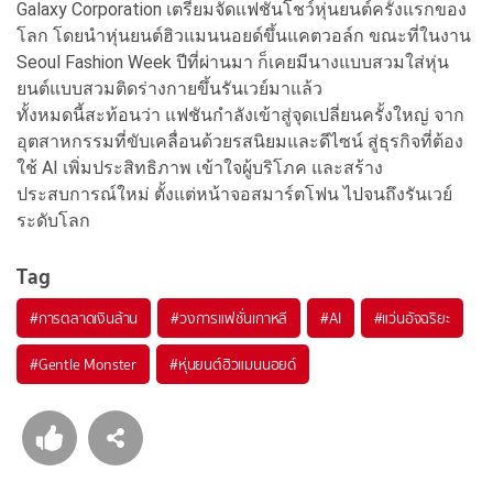
Galaxy Corporation เตรียมจัดแฟชันโชว์หุ่นยนต์ครั้งแรกของ
โลก โดยนำหุ่นยนต์ฮิวแมนนอยด์ขึ้นแคตวอล์ก ขณะที่ในงาน
Seoul Fashion Week ปีที่ผ่านมา ก็เคยมีนางแบบสวมใส่หุ่น
ยนต์แบบสวมติดร่างกายขึ้นรันเวย์มาแล้ว
ทั้งหมดนี้สะท้อนว่า แฟชันกำลังเข้าสู่จุดเปลี่ยนครั้งใหญ่ จาก
อุตสาหกรรมที่ขับเคลื่อนด้วยรสนิยมและดีไซน์ สู่ธุรกิจที่ต้อง
ใช้ AI เพิ่มประสิทธิภาพ เข้าใจผู้บริโภค และสร้าง
ประสบการณ์ใหม่ ตั้งแต่หน้าจอสมาร์ตโฟน ไปจนถึงรันเวย์
ระดับโลก
Tag
#
การตลาดเงินล้าน
#
วงการแฟชั่นเกาหลี
#
AI
#
แว่นอัจฉริยะ
#
Gentle Monster
#
หุ่นยนต์ฮิวแมนนอยด์