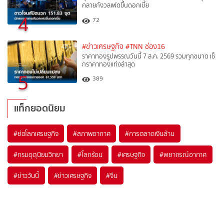
คลายกังวลเฟดขึ้นดอกเบี้ย
4
72
#ข่าวเศรษฐกิจ
#TNN ช่อง16
ราคาทองรูปพรรณวันนี้ 7 ส.ค. 2569 รวมทุกขนาด เช็
กราคาทองแท่งล่าสุด
5
389
แท็กยอดนิยม
#
ย่อโลกเศรษฐกิจ
#
สภาพอากาศ
#
การตลาดเงินล้าน
#
กรมอุตุนิยมวิทยา
#
โลกร้อน
#
เศรษฐกิจ
#
พยากรณ์อากาศ
#
ข่าววันนี้
#
ข่าวเศรษฐกิจ
#
จีน