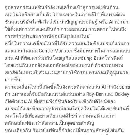
อุตสาหกรรมแฟชันกำลังเร่งเครื่องเข้าสู่การแข่งขันด้าน
เทคโนโลยีอย่างเต็มตัว โดยเฉพาะในเกาหลีใต้ ที่แบรนด์แฟ
ชันและบริษัทไลฟ์สไตล์เริ่มนำปัญญาประดิษฐ์ หรือ AI เข้ามา
ใช้ตั้งแต่การวางแผนสินค้า การออกแบบ การตลาด ไปจนถึง
การสร้างประสบการณ์ชอปปิงรูปแบบใหม่
หนึ่งในความเคลื่อนไหวที่ได้รับความสนใจ คือแบรนด์แว่นตา
และแว่นกันแดด Gentle Monster ซึ่งมีบทบาทในการออกแบบ
แว่น AI ที่พัฒนาร่วมกันโดยกูเกิลและซัมซุง อิเลคโทรนิคส์
โดยแว่นกันแดดยังคงเอกลักษณ์ของแบรนด์ ด้วยกรอบทรง
เขาสัตว์แบบวงรี ส่วนแว่นสายตาใช้กรอบทรงกลมที่ดูนุ่มนวล
มากขึ้น
ความเคลื่อนไหวนี้เกิดขึ้นในจังหวะที่ตลาดแว่น AI กำลังขยาย
ตัว เมตาเองก็จับมือกับแบรนด์แว่นอย่าง Ray-Ban และ Oakley
เปิดตัวแว่น AI ที่ผสานฟังก์ชันอัจฉริยะเข้ากับดีไซน์ของ
แบรนด์ดัง สะท้อนว่าอุปกรณ์สวมใส่ยุคใหม่ไม่ได้แข่งขันกันที่
เทคโนโลยีเพียงอย่างเดียว แต่ดีไซน์ ความพอดี และภา
พลักษณ์แฟชัน กำลังกลายเป็นจุดขายสำคัญ
ขณะเดียวกัน รันเวย์แฟชันก็กำลังเปลี่ยนภาพลักษณ์เช่นกัน