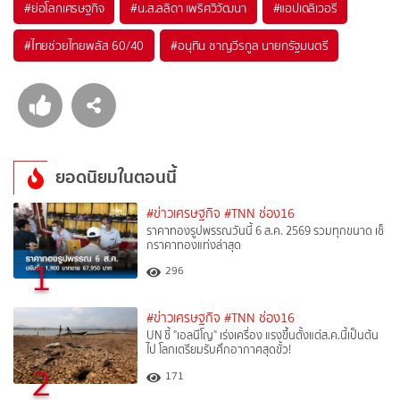
#
ย่อโลกเศรษฐกิจ
#
น.ส.ลลิดา เพริศวิวัฒนา
#
แอปเดลิเวอรี
#
ไทยช่วยไทยพลัส 60/40
#
อนุทิน ชาญวีรกูล นายกรัฐมนตรี
ยอดนิยมในตอนนี้
#ข่าวเศรษฐกิจ
#TNN ช่อง16
ราคาทองรูปพรรณวันนี้ 6 ส.ค. 2569 รวมทุกขนาด เช็
กราคาทองแท่งล่าสุด
1
296
#ข่าวเศรษฐกิจ
#TNN ช่อง16
UN ชี้ "เอลนีโญ" เร่งเครื่อง แรงขึ้นตั้งแต่ส.ค.นี้เป็นต้น
ไป โลกเตรียมรับศึกอากาศสุดขั้ว!
2
171