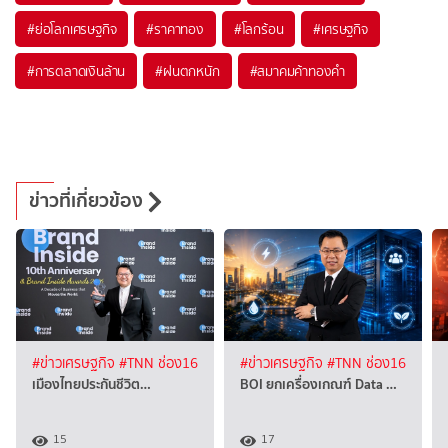
#
ย่อโลกเศรษฐกิจ
#
ราคาทอง
#
โลกร้อน
#
เศรษฐกิจ
#
การตลาดเงินล้าน
#
ฝนตกหนัก
#
สมาคมค้าทองคำ
ข่าวที่เกี่ยวข้อง
#ข่าวเศรษฐกิจ
#TNN ช่อง16
#ข่าวเศรษฐกิจ
#TNN ช่อง16
เมืองไทยประกันชีวิต…
BOI ยกเครื่องเกณฑ์ Data …
15
17