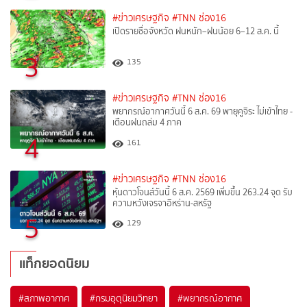
#ข่าวเศรษฐกิจ
#TNN ช่อง16
เปิดรายชื่อจังหวัด ฝนหนัก–ฝนน้อย 6–12 ส.ค. นี้
3
135
#ข่าวเศรษฐกิจ
#TNN ช่อง16
พยากรณ์อากาศวันนี้ 6 ส.ค. 69 พายุคูจิระ ไม่เข้าไทย -
เตือนฝนถล่ม 4 ภาค
4
161
#ข่าวเศรษฐกิจ
#TNN ช่อง16
หุ้นดาวโจนส์วันนี้ 6 ส.ค. 2569 เพิ่มขึ้น 263.24 จุด รับ
ความหวังเจรจาอิหร่าน-สหรัฐ
5
129
แท็กยอดนิยม
#
สภาพอากาศ
#
กรมอุตุนิยมวิทยา
#
พยากรณ์อากาศ