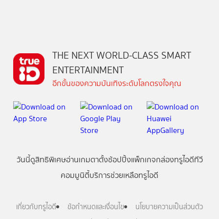
THE NEXT WORLD-CLASS SMART
ENTERTAINMENT
อีกขั้นของความบันเทิงระดับโลกตรงใจคุณ
วันนี้
ดู
สิทธิพิเศษ
อ่าน
เกม
ตาตั้ง
ช้อปปิ้ง
แพ็กเกจ
กล่องทรูไอดีทีวี
คอมมูนิตี้
บริการช่วยเหลือทรูไอดี
เกี่ยวกับทรูไอดี
ข้อกำหนดและเงื่อนไข
นโยบายความเป็นส่วนตัว