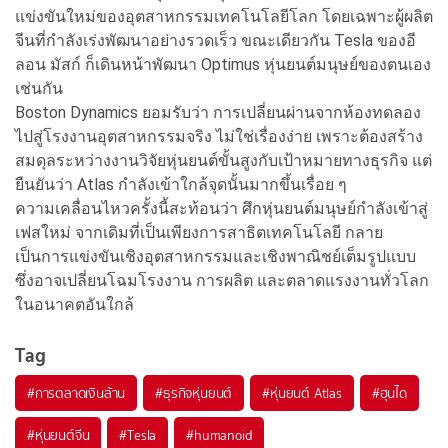
แข่งขันใหม่ของอุตสาหกรรมเทคโนโลยีโลก โดยเฉพาะผู้ผลิต
จีนที่กำลังเร่งพัฒนาอย่างรวดเร็ว ขณะเดียวกัน Tesla ของอี
ลอน มัสก์ ก็เดินหน้าพัฒนา Optimus หุ่นยนต์มนุษย์ของตนเอง
เช่นกัน
Boston Dynamics ยอมรับว่า การเปลี่ยนผ่านจากห้องทดลอง
ไปสู่โรงงานอุตสาหกรรมจริง ไม่ใช่เรื่องง่าย เพราะต้องสร้าง
สมดุลระหว่างงานวิจัยหุ่นยนต์ขั้นสูงกับเป้าหมายทางธุรกิจ แต่
ยืนยันว่า Atlas กำลังเข้าใกล้จุดนั้นมากขึ้นเรื่อย ๆ
ความเคลื่อนไหวครั้งนี้สะท้อนว่า ศึกหุ่นยนต์มนุษย์กำลังเข้าสู่
เฟสใหม่ จากเดิมที่เป็นเพียงการสาธิตเทคโนโลยี กลาย
เป็นการแข่งขันเชิงอุตสาหกรรมและเชิงพาณิชย์เต็มรูปแบบ
ซึ่งอาจเปลี่ยนโฉมโรงงาน การผลิต และตลาดแรงงานทั่วโลก
ในอนาคตอันใกล้
Tag
#
การตลาดเงินล้าน
#
ธุรกิจหุ่นยนต์
#
หุ่นยนต์ Atlas
#
ฮุนได
#
หุ่นยนต์จีน
#
Tesla
#
humanoid