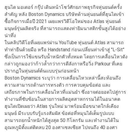
ฮุนได มอเตอร์ กรุ๊ป เดินหน้าโชว์ศักยภาพธุรกิจหุ่นยนต์ครั้ง
สำคัญ หลัง Boston Dynamics บริษัทด้านหุ่นยนต์ที่ฮุนไดเข้า
ซื้อกิจการเมื่อปี 2021 เผยแพร่วิดีโอใหม่ของ Atlas หุ่นยนต์
มนุษย์รุ่นผลิตจริง ที่สามารถแสดงท่ายิมนาสติกขั้นสูงได้อย่าง
น่าทึ่ง
ในคลิปวิดีโอที่เผยแพร่ผ่าน YouTube หุ่นยนต์ Atlas สามารถ
ทำท่ายืนด้วยมือ หรือ Handstand ก่อนเปลี่ยนท่าเข้าสู่ "L-Sit"
ซึ่งเป็นการใช้แขนรับน้ำหนักตัวทั้งหมด โดยการเคลื่อนไหวดัง
กล่าวถูกมองว่าก้าวล้ำกว่าการตีลังกาหรือวิ่ง Parkour ที่เคย
ปรากฏในหุ่นยนต์ต้นแบบรุ่นก่อนหน้า
Boston Dynamics ระบุว่า การเคลื่อนไหวเหล่านี้สะท้อนถึง
ความสามารถด้านการทรงตัว การควบคุมข้อต่อ และ
เสถียรภาพในการเคลื่อนไหวที่แม่นยำ ซึ่งอาจต่อยอดไปสู่การ
ทำงานที่ซับซ้อนในสายการผลิตอุตสาหกรรมได้ในอนาคต
ฮุนไดเปิดเผยว่า Atlas รุ่นใหม่ มาพร้อมมือขนาดใกล้เคียง
มนุษย์ มีระบบรับรู้แรงสัมผัส ข้อต่อที่หมุนได้เต็มรูปแบบ
สามารถยกน้ำหนักได้สูงสุด 50 กิโลกรัม และทำงานได้ใน
อุณหภูมิตั้งแต่ติดลบ 20 องศาเซลเซียส ไปจนถึง 40 องศา