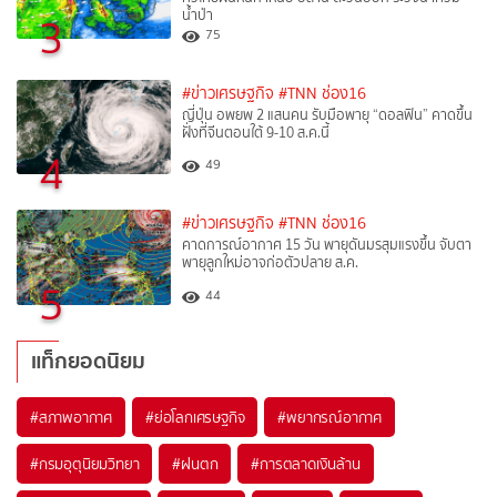
น้ำป่า
3
75
#ข่าวเศรษฐกิจ
#TNN ช่อง16
ญี่ปุ่น อพยพ 2 แสนคน รับมือพายุ “ดอลฟิน” คาดขึ้น
ฝั่งที่จีนตอนใต้ 9-10 ส.ค.นี้
4
49
#ข่าวเศรษฐกิจ
#TNN ช่อง16
คาดการณ์อากาศ 15 วัน พายุดันมรสุมแรงขึ้น จับตา
พายุลูกใหม่อาจก่อตัวปลาย ส.ค.
5
44
แท็กยอดนิยม
#
สภาพอากาศ
#
ย่อโลกเศรษฐกิจ
#
พยากรณ์อากาศ
#
กรมอุตุนิยมวิทยา
#
ฝนตก
#
การตลาดเงินล้าน