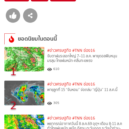
ยอดนิยมในตอนนี้
#ข่าวเศรษฐกิจ
#TNN ช่อง16
จับตาฝนระลอกใหญ่ 7–11 ส.ค. พายุดอลฟินหนุน
มรสุม ไทยฝนหนัก-คลื่นทะเลแรง
1
610
#ข่าวเศรษฐกิจ
#TNN ช่อง16
พายุลูกที่ 15 “จันหอม” จ่อถล่ม “ญี่ปุ่น” 11 ส.ค.นี้
2
305
#ข่าวเศรษฐกิจ
#TNN ช่อง16
พยากรณ์อากาศวันนี้ 8 ส.ค.69 อุตุฯ เตือน 8-11 ส.ค
ทั่วไทยฝนหนัก เหนือ อีสาน ตะวันออก ระวังน้ำท่วม-