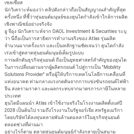
เซลเซียส
นักวิเคราะห์มองว่า คลิปดังกล่าวถือเป็นสัญญาณสำคัญที่สุด
ครั้งหนึ่ง ที่ชี้ว่าหุ่นยนต์มนุษย์ของฮุนไดกำลังเข้าใกล้การผลิต
เชิงพาณิชย์อย่างจริงจัง
ยู จีอุง นักวิเคราะห์จาก DAOL Investment & Securities ระบุ
ว่า นี่ถือเป็นการสาธิตการทำงานจริงของ Atlas รุ่นผลิต
จำนวนมากครั้งแรก และเป็นหลักฐานชัดเจนว่า ฮุนไดกำลัง
เร่งเข้าสู่ตลาดหุ่นยนต์มนุษย์เต็มรูปแบบ
การผลักดันธุรกิจหุ่นยนต์ ถือเป็นยุทธศาสตร์สำคัญของฮุนได
ในการเปลี่ยนผ่านจากผู้ผลิตรถยนต์ ไปสู่การเป็น "Mobility
Solutions Provider" หรือผู้ให้บริการเทคโนโลยีการเคลื่อนที่
แห่งอนาคต ท่ามกลางแรงกดดันจากการแข่งขันรถยนต์ไฟฟ้า
จีน สงครามราคา และผลกระทบจากมาตรการภาษีในหลาย
ประเทศ
ฮุนไดมีแผนนำ Atlas เข้าใช้งานจริงในโรงงานผลิตตั้งแต่ปี
2028 เป็นต้นไป รวมถึงโรงงานในรัฐจอร์เจีย สหรัฐอเมริกา
โดยบริษัทได้ลงทุนหลายพันล้านดอลลาร์ในธุรกิจหุ่นยนต์
ตลอดช่วงที่ผ่านมา
อย่างไรก็ตาม ตลาดหุ่นยนต์มนุษย์กำลังกลายเป็นสนาม