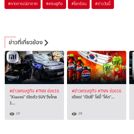
#
คาดการณ์อากาศ
#
เศรษฐกิจ
#
โลกร้อน
#
ข่าววันนี้
ข่าวที่เกี่ยวข้อง
#ข่าวเศรษฐกิจ
#TNN ช่อง16
#ข่าวเศรษฐกิจ
#TNN ช่อง16
"Xiaomi" เปิดตัว SUV วิ่งไกล
เดือด! "เป๊ปซี่" ไล่บี้ "โค้ก"…
1…
20
28