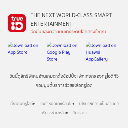
THE NEXT WORLD-CLASS SMART
ENTERTAINMENT
อีกขั้นของความบันเทิงระดับโลกตรงใจคุณ
วันนี้
ดู
สิทธิพิเศษ
อ่าน
เกม
ตาตั้ง
ช้อปปิ้ง
แพ็กเกจ
กล่องทรูไอดีทีวี
คอมมูนิตี้
บริการช่วยเหลือทรูไอดี
เกี่ยวกับทรูไอดี
ข้อกำหนดและเงื่อนไข
นโยบายความเป็นส่วนตัว
บริการช่วยเหลือ
ติดต่อเรา