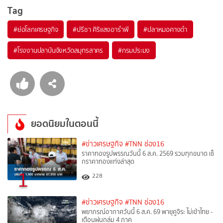
Tag
#
ย่อโลกเศรษฐกิจ
#
ปรีชา ศิริแสงอารำพี
#
ปลาหมอคางดำ
#
โรงงานปลาป่นจังหวัดสมุทรสาคร
#
กรมประมง
ยอดนิยมในตอนนี้
#ข่าวเศรษฐกิจ
#TNN ช่อง16
ราคาทองรูปพรรณวันนี้ 6 ส.ค. 2569 รวมทุกขนาด เช็
กราคาทองแท่งล่าสุด
1
228
#ข่าวเศรษฐกิจ
#TNN ช่อง16
พยากรณ์อากาศวันนี้ 6 ส.ค. 69 พายุคูจิระ ไม่เข้าไทย -
เตือนฝนถล่ม 4 ภาค