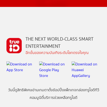
THE NEXT WORLD-CLASS SMART
ENTERTAINMENT
อีกขั้นของความบันเทิงระดับโลกตรงใจคุณ
วันนี้
ดู
สิทธิพิเศษ
อ่าน
เกม
ตาตั้ง
ช้อปปิ้ง
แพ็กเกจ
กล่องทรูไอดีทีวี
คอมมูนิตี้
บริการช่วยเหลือทรูไอดี