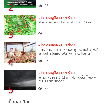
2
152
#ข่าวเศรษฐกิจ
#TNN ช่อง16
เปิดรายชื่อจังหวัด ฝนหนัก–ฝนน้อย 6–12 ส.ค. นี้
3
130
#ข่าวเศรษฐกิจ
#TNN ช่อง16
ททท. ปักหมุด ‘กรุงเทพฯ-เพชรบุรี’ โรดแมปวิวาห์ระดับ
โลก ดันไทยฮับคอนเซปต์ "Romance Tourism"
4
111
#ข่าวเศรษฐกิจ
#TNN ช่อง16
เช็กสภาพอากาศ 5–11 ส.ค. ฝนถล่มพื้นที่ไหนบ้าง
ภาคไหนเสี่ยงหนักสุด?
5
127
แท็กยอดนิยม