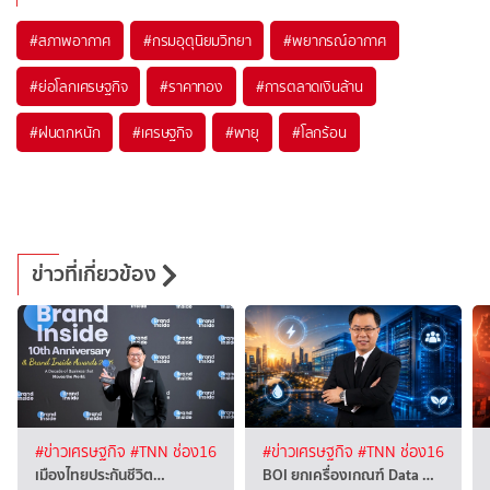
#
สภาพอากาศ
#
กรมอุตุนิยมวิทยา
#
พยากรณ์อากาศ
#
ย่อโลกเศรษฐกิจ
#
ราคาทอง
#
การตลาดเงินล้าน
#
ฝนตกหนัก
#
เศรษฐกิจ
#
พายุ
#
โลกร้อน
ข่าวที่เกี่ยวข้อง
#ข่าวเศรษฐกิจ
#TNN ช่อง16
#ข่าวเศรษฐกิจ
#TNN ช่อง16
เมืองไทยประกันชีวิต…
BOI ยกเครื่องเกณฑ์ Data …