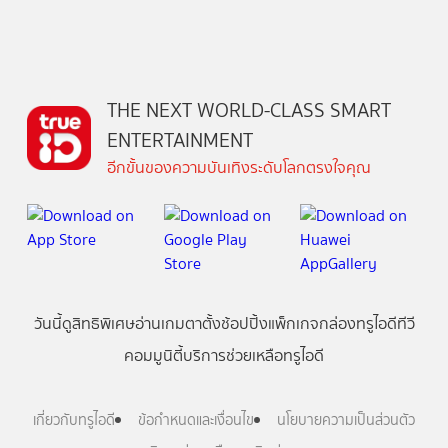
THE NEXT WORLD-CLASS SMART
ENTERTAINMENT
อีกขั้นของความบันเทิงระดับโลกตรงใจคุณ
วันนี้
ดู
สิทธิพิเศษ
อ่าน
เกม
ตาตั้ง
ช้อปปิ้ง
แพ็กเกจ
กล่องทรูไอดีทีวี
คอมมูนิตี้
บริการช่วยเหลือทรูไอดี
เกี่ยวกับทรูไอดี
ข้อกำหนดและเงื่อนไข
นโยบายความเป็นส่วนตัว