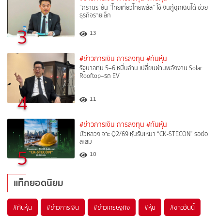
“ภราดร”ยัน “ไทยเที่ยวไทยพลัส” ใช้เงินกู้ฉุกเฉินได้ ช่วย
ธุรกิจรายเล็ก
3
13
#ข่าวการเงิน การลงทุน
#ทันหุ้น
รัฐบาลทุ่ม 5–6 หมื่นล้าน เปลี่ยนผ่านพลังงาน Solar
Rooftop–รถ EV
4
11
#ข่าวการเงิน การลงทุน
#ทันหุ้น
บัวหลวงเจาะ Q2/69 หุ้นรับเหมา “CK-STECON” รอย่อ
สะสม
5
10
แท็กยอดนิยม
#
ทันหุ้น
#
ข่าวการเงิน
#
ข่าวเศรษฐกิจ
#
หุ้น
#
ข่าววันนี้