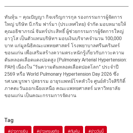
ทันหุ้น – คุณปัญญา กิจเจริญการกุล รองกรรมการผู้จัดการ
ใหญ่ บริษัท บี.กริม ฟาร์มา (ประเทศไทย) จำกัด มอบหมายให้
คุณอธิชาภรณ์ จันทร์ประสิทธิ์ ผู้ช่วยกรรมการผู้จัดการใหญ่
อาวุโส เป็นตัวแทนบริษัทฯ มอบเงินบริจาคจำนวน 100,000
บาท แก่มูลนิธิคณะแพทยศาสตร์ โรงพยาบาลศรีนครินทร์
ขอนแก่น เพื่อเสริมสร้างความตระหนักรู้เกี่ยวกับภาวะความ
ดันหลอดเลือดแดงปอดสูง (Pulmonary Arterial Hypertension:
PAH) เนื่องใน “วันความดันหลอดเลือดปอดโลก” ประจำปี
2569 หรือ World Pulmonary Hypertension Day 2026 ซึ่ง
รศ.นพ.บูรพา ปุสธรรม อายุรแพทย์โรคหัวใจ ศูนย์หัวใจสิริกิติ์
ภาคตะวันออกเฉียงเหนือ คณะแพทยศาสตร์ มหาวิทยาลัย
ขอนแก่น เป็นคณะกรรมการจัดงาน
Tag
#
ข่าวการเงิน
#
ข่าวเศรษฐกิจ
#
ทันหุ้น
#
ข่าววันนี้