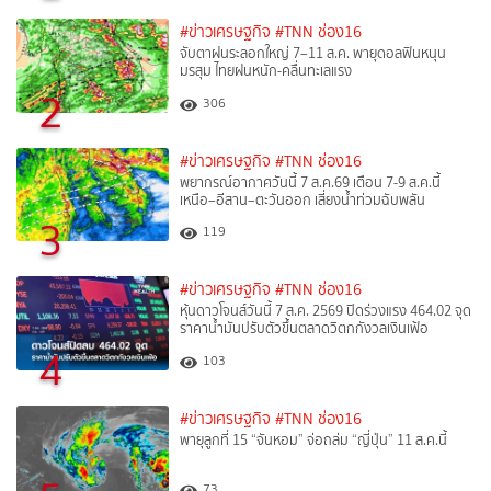
#ข่าวเศรษฐกิจ
#TNN ช่อง16
จับตาฝนระลอกใหญ่ 7–11 ส.ค. พายุดอลฟินหนุน
มรสุม ไทยฝนหนัก-คลื่นทะเลแรง
2
306
#ข่าวเศรษฐกิจ
#TNN ช่อง16
พยากรณ์อากาศวันนี้ 7 ส.ค.69 เตือน 7-9 ส.ค.นี้
เหนือ–อีสาน–ตะวันออก เสี่ยงน้ำท่วมฉับพลัน
3
119
#ข่าวเศรษฐกิจ
#TNN ช่อง16
หุ้นดาวโจนส์วันนี้ 7 ส.ค. 2569 ปิดร่วงแรง 464.02 จุด
ราคาน้ำมันปรับตัวขึ้นตลาดวิตกกังวลเงินเฟ้อ
4
103
#ข่าวเศรษฐกิจ
#TNN ช่อง16
พายุลูกที่ 15 “จันหอม” จ่อถล่ม “ญี่ปุ่น” 11 ส.ค.นี้
73