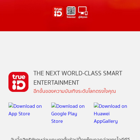
THE NEXT WORLD-CLASS SMART
ENTERTAINMENT
อีกขั้นของความบันเทิงระดับโลกตรงใจคุณ
วันนี้
ดู
สิทธิพิเศษ
อ่าน
เกม
ตาตั้ง
ช้อปปิ้ง
แพ็กเกจ
กล่องทรูไอดีทีวี