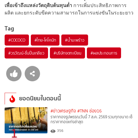
เพื่อเข้าถึงแหล่งวัตถุดิบต้นทุนต่ำ
การเพิ่มประสิทธิภาพการ
ผลิต และยกระดับขีดความสามารถในการแข่งขันในระยะยาว
Tag
#
COCOCO
#
ไทย-โคโคนัท
#
น้ำมะพร้าว
#
วรวัฒน์-ชิ้นปิ่นเกลียว
#
บริษัทจดทะเบียน
#
ผลประกอบการ
ยอดนิยมในตอนนี้
#ข่าวเศรษฐกิจ
#TNN ช่อง16
ราคาทองรูปพรรณวันนี้ 7 ส.ค. 2569 รวมทุกขนาด เช็
กราคาทองแท่งล่าสุด
1
356