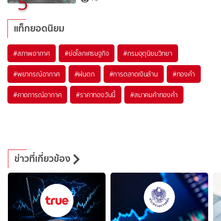
5
แท็กยอดนิยม
#
สภาพอากาศ
#
ย่อโลกเศรษฐกิจ
#
กรมอุตุนิยมวิทยา
#
พยากรณ์อากาศ
#
ฝนตก
#
การตลาดเงินล้าน
#
ทองคำ
#
คาดการณ์อากาศ
#
ราคาทองวันนี้
#
สมาคมค้าทองคำ
ข่าวที่เกี่ยวข้อง