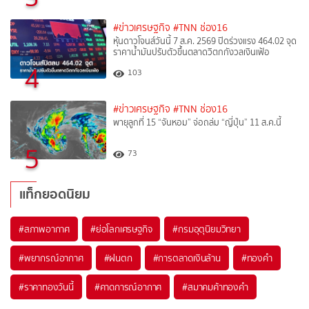
#ข่าวเศรษฐกิจ
#TNN ช่อง16
หุ้นดาวโจนส์วันนี้ 7 ส.ค. 2569 ปิดร่วงแรง 464.02 จุด
ราคาน้ำมันปรับตัวขึ้นตลาดวิตกกังวลเงินเฟ้อ
4
103
#ข่าวเศรษฐกิจ
#TNN ช่อง16
พายุลูกที่ 15 “จันหอม” จ่อถล่ม “ญี่ปุ่น” 11 ส.ค.นี้
5
73
แท็กยอดนิยม
#
สภาพอากาศ
#
ย่อโลกเศรษฐกิจ
#
กรมอุตุนิยมวิทยา
#
พยากรณ์อากาศ
#
ฝนตก
#
การตลาดเงินล้าน
#
ทองคำ
#
ราคาทองวันนี้
#
คาดการณ์อากาศ
#
สมาคมค้าทองคำ