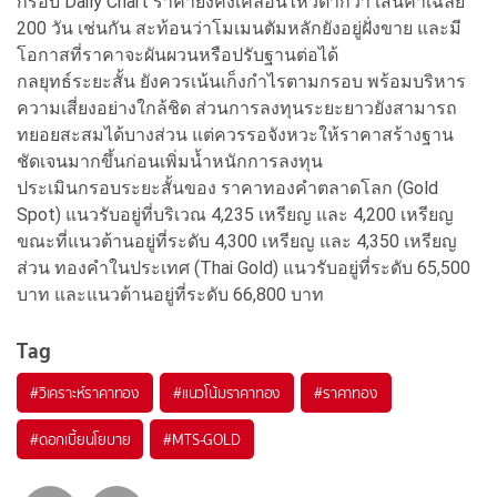
กรอบ Daily Chart ราคายังคงเคลื่อนไหวตํ่ากว่า เส้นค่าเฉลี่ย
200 วัน เช่นกัน สะท้อนว่าโมเมนตัมหลักยังอยู่ฝั่งขาย และมี
โอกาสที่ราคาจะผันผวนหรือปรับฐานต่อได้
กลยุทธ์ระยะสั้น ยังควรเน้นเก็งกําไรตามกรอบ พร้อมบริหาร
ความเสี่ยงอย่างใกล้ชิด ส่วนการลงทุนระยะยาวยังสามารถ
ทยอยสะสมได้บางส่วน แต่ควรรอจังหวะให้ราคาสร้างฐาน
ชัดเจนมากขึ้นก่อนเพิ่มนํ้าหนักการลงทุน
ประเมินกรอบระยะสั้นของ ราคาทองคําตลาดโลก (Gold
Spot) แนวรับอยู่ที่บริเวณ 4,235 เหรียญ และ 4,200 เหรียญ
ขณะที่แนวต้านอยู่ที่ระดับ 4,300 เหรียญ และ 4,350 เหรียญ
ส่วน ทองคําในประเทศ (Thai Gold) แนวรับอยู่ที่ระดับ 65,500
บาท และแนวต้านอยู่ที่ระดับ 66,800 บาท
Tag
#
วิเคราะห์ราคาทอง
#
แนวโน้มราคาทอง
#
ราคาทอง
#
ดอกเบี้ยนโยบาย
#
MTS-GOLD