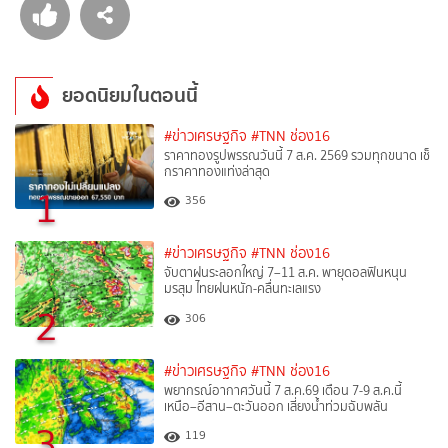
ยอดนิยมในตอนนี้
#ข่าวเศรษฐกิจ
#TNN ช่อง16
ราคาทองรูปพรรณวันนี้ 7 ส.ค. 2569 รวมทุกขนาด เช็
กราคาทองแท่งล่าสุด
1
356
#ข่าวเศรษฐกิจ
#TNN ช่อง16
จับตาฝนระลอกใหญ่ 7–11 ส.ค. พายุดอลฟินหนุน
มรสุม ไทยฝนหนัก-คลื่นทะเลแรง
2
306
#ข่าวเศรษฐกิจ
#TNN ช่อง16
พยากรณ์อากาศวันนี้ 7 ส.ค.69 เตือน 7-9 ส.ค.นี้
เหนือ–อีสาน–ตะวันออก เสี่ยงน้ำท่วมฉับพลัน
3
119