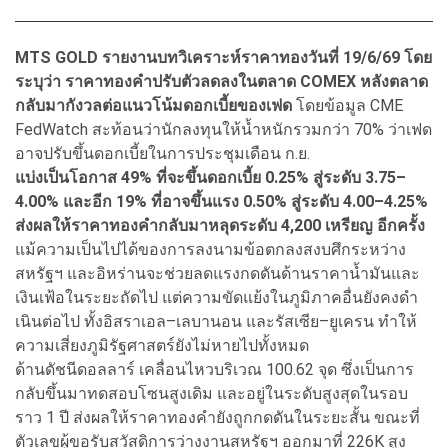
MTS GOLD รายงานบทวิเคราะห์ราคาทองวันที่ 19/6/69 โดย
ระบุว่า ราคาทองคําปรับตัวลดลงในตลาด COMEX หลังตลาด
กลับมากังวลต่อแนวโน้มดอกเบี้ยของเฟด
โดยข้อมูล CME
FedWatch สะท้อนว่านักลงทุนให้นํ้าหนักรวมกว่า 70% ว่าเฟด
อาจปรับขึ้นดอกเบี้ยในการประชุมเดือน ก.ย.
แบ่งเป็นโอกาส 49% ที่จะขึ้นดอกเบี้ย 0.25% สู่ระดับ 3.75–
4.00% และอีก 19% ที่อาจขึ้นแรง 0.50% สู่ระดับ 4.00–4.25%
ส่งผลให้ราคาทองคํากลับมาหลุดระดับ 4,200 เหรียญ อีกครั้ง
แม้ความเป็นไปได้ของการลงนามข้อตกลงสงบศึกระหว่าง
สหรัฐฯ และอิหร่านจะช่วยลดแรงกดดันด้านราคานํ้ามันและ
เงินเฟ้อในระยะถัดไป แต่ความขัดแย้งในภูมิภาคอื่นยังคงดํา
เนินต่อไป ทั้งอิสราเอล–เลบานอน และรัสเซีย–ยูเครน ทําให้
ความเสี่ยงภูมิรัฐศาสตร์ยังไม่หายไปทั้งหมด
ด้านดัชนีดอลลาร์ เคลื่อนไหวบริเวณ 100.62 จุด ซึ่งเป็นการ
กลับขึ้นมาทดสอบโซนสูงเดิม และอยู่ในระดับสูงสุดในรอบ
ราว 1 ปี ส่งผลให้ราคาทองคํายังถูกกดดันในระยะสั้น ขณะที่
ตัวเลขผู้ขอรับสวัสดิการว่างงานสหรัฐฯ ออกมาที่ 226K สูง