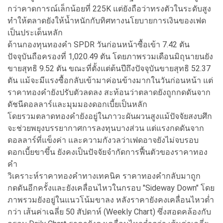
กว่าคาดการณ์เล็กน้อยที่ 225K แต่ยังถือว่าทรงตัวในระดับสูง
ทําให้ตลาดยังให้นํ้าหนักกับทิศทางนโยบายการเงินของเฟด
เป็นประเด็นหลัก
ด้านกองทุนทองคํา SPDR วันก่อนหน้าซื้อเข้า 7.42 ตัน
ปัจจุบันถือครองที่ 1,020.49 ตัน โดยภาพรวมเดือนมิถุนายนยัง
ขายสุทธิ 9.52 ตัน ขณะที่ตั้งแต่ต้นปีถึงปัจจุบันขายสุทธิ 52.37
ตัน แม้จะมีแรงซื้อกลับเข้ามาค่อนข้างมากในวันก่อนหน้า แต่
ราคาทองคํายังปรับตัวลดลง สะท้อนว่าตลาดยังถูกกดดันจาก
ดัชนีดอลลาร์และมุมมองดอกเบี้ยเป็นหลัก
โดยรวมตลาดทองคํายังอยู่ในภาวะผันผวนสูงแม้ปัจจัยสงบศึก
จะช่วยพยุงบรรยากาศการลงทุนบางส่วน แต่แรงกดดันจาก
ดอลลาร์ที่แข็งค่า และความกังวลว่าเฟดอาจยังไม่จบรอบ
ดอกเบี้ยขาขึ้น ยังคงเป็นปัจจัยจํากัดการฟื้นตัวของราคาทอง
คํา
วิเคราะห์ราคาทองคําทางเทคนิค ราคาทองคํากลับมาถูก
กดดันอีกครั้งและยังเคลื่อนไหวในกรอบ "Sideway Down" โดย
ภาพรวมยังอยู่ในแนวโน้มขาลง หลังราคายังคงเคลื่อนไหวตํ่า
กว่า เส้นค่าเฉลี่ย 50 สัปดาห์ (Weekly Chart) ซึ่งสอดคล้องกับ