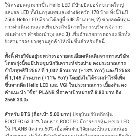
ให้ครอบคลุมมากขึ้น Hello LED มีป้ายบิลบอร์ดขนาดใหญ่
และจอ LED ทั้งในกรุงเทพและต่างจังหวัด 178 ป้าย ทั้งนี้ในปี
2566 Hello LED มีรายได้อยู่ที่ 648 ล้านบาท,
2)
ช่วยลดต้นทุน
การดำเนินงานและเพิ่มประสิทธิภาพในการบริหารจัดการ
เช่นค่าเช่า ค่าซ่อมบำรุง และ
3)
เพิ่มอำนาจการต่อรอง อีกทั้ง
ยังสามารถขยายฐานลูกค้าให้เพิ่มขึ้นสำหรับดีลนี้
ทั้งนี้ ฝ่ายวิจัยอยู่ระหว่างรอรายละเอียดเพิ่มเติมจากทางบริษัท
โดยพรุ่งนี้จะมีประชุมนักวิเคราะห์ช่วงบ่าย คงประมาณการ
กำไรสุทธิปี 2567 ที่ 1,032 ล้านบาท (+13% YoY) และปี 2568
ที่ 1,146 ล้านบาท (+11% YoY) โดยยังไม่ได้รวมกำไรที่เพิ่ม
ขึ้นจากดีล Hello LED และ VGI ในประมาณการ เบื้องต้น คง
คำแนะนำ “ซื้อ” PLANB ที่ราคาเป้าหมายที่ 8.80 บาท อิง
2568 33.0x
สำหรับ BTS (ถือ/เป้า 5.00 บาท)
ปัจจุบันบริษัทถือหุ้น
ROCTEC 63.31% โดยหาก ROCTEC มีการขายหุ้น Hello LED
ให้ PLANB สัดส่วน 50% เบื้องต้นฝ่ายวิจัยมองเป็นลบเล็กน้อย