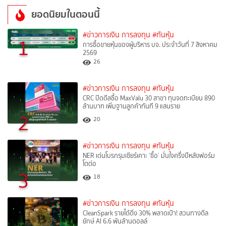
ยอดนิยมในตอนนี้
#ข่าวการเงิน การลงทุน
#ทันหุ้น
1
การซื้อขายหุ้นของผู้บริหาร บจ. ประจำวันที่ 7 สิงหาคม
2569
26
#ข่าวการเงิน การลงทุน
#ทันหุ้น
CRC ปิดดีลซื้อ MaxValu 30 สาขา ทุนจดทะเบียน 890
ล้านบาท เพิ่มฐานลูกค้าทันที 9 แสนราย
2
20
#ข่าวการเงิน การลงทุน
#ทันหุ้น
NER เด่นโบรกรุมเชียร์เคาะ ‘ซื้อ’ มั่นใจครึ่งปีหลังฟอร์ม
โตต่อ
3
18
#ข่าวการเงิน การลงทุน
#ทันหุ้น
CleanSpark รายได้ดิ่ง 30% พลาดเป้า! สวนทางดีล
ยักษ์ AI 6.6 พันล้านดอลล์