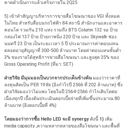
คาดดำเนินการแล้วเสร็จภายใน 2Q25
5) เข้าทำสัญญาบริหารการขายสื่อโฆษณาของ VGI ทั้งหมด
ในไทย สำหรับสื่อบนรถไฟฟ้า 84 สถานี สำนักงานและอาคาร
คอนโด รวมกัน 210 แห่ง รวมถึง BTS Column 132 จอ ป้าย
กล่องไฟ 137 ป้าย ป้ายภาพนิ่ง 220 ป้าย และ Skywalk ช่อง
นนทรี 23 ป้าย เป็นระยะเวลา 5 ปี ประมาณการค่าตอบแทน
ตลอดอายุสัญญาที่ 300-500 ล้านบาท โดยค่าตอบแทนขั้นต่ำ
3% ของรายได้สุทธิการขายสื่อโฆษณา และสูงสุด 35% ของ
Gross Operating Profit (ที่มา: SET)
ฝ่ายวิจัย มีมุมมองเป็นบวกจากประเด็นข้างต้น
มองว่าราคาที่
ลงทุนคิดเป็น PER 19.8x (อิงกำไรปี 2566 ที่ 202 ล้านบาท) ซึ่ง
ฝ่ายวิจัยมองว่าไม่แพง โดยในปี 2564-2566 กำไรเติบโตต่อ
เนื่องทุกปี เบื้องต้นประเมินดอกเบี้ยจ่ายที่เพิ่มขึ้นประมาณ 80
ล้านบาท (อิงดอกเบี้ยที่ 4%)
โดยมองว่าการซื้อ Hello LED จะมี synergy
ดังนี้
1)
เพิ่ม
media capacity ,ความหลากหลายของสื่อโฆษณา และพื้นที่