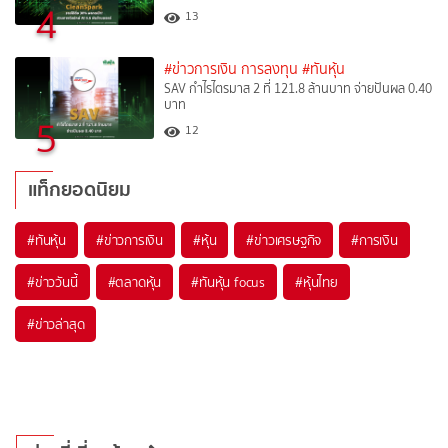
4
13
#ข่าวการเงิน การลงทุน
#ทันหุ้น
SAV กำไรไตรมาส 2 ที่ 121.8 ล้านบาท จ่ายปันผล 0.40
บาท
5
12
แท็กยอดนิยม
#
ทันหุ้น
#
ข่าวการเงิน
#
หุ้น
#
ข่าวเศรษฐกิจ
#
การเงิน
#
ข่าววันนี้
#
ตลาดหุ้น
#
ทันหุ้น focus
#
หุ้นไทย
#
ข่าวล่าสุด