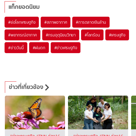
แท็กยอดนิยม
#
ย่อโลกเศรษฐกิจ
#
สภาพอากาศ
#
การตลาดเงินล้าน
#
พยากรณ์อากาศ
#
กรมอุตุนิยมวิทยา
#
โลกร้อน
#
เศรษฐกิจ
#
ข่าววันนี้
#
ฝนตก
#
ข่าวเศรษฐกิจ
ข่าวที่เกี่ยวข้อง