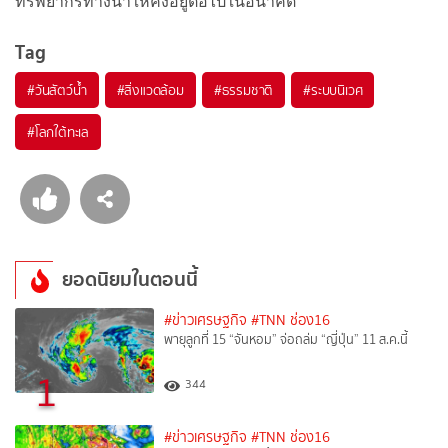
ทรัพยากรทางน้ำให้คงอยู่ต่อไปในอนาคต
Tag
#
วันสัตว์น้ำ
#
สิ่งแวดล้อม
#
ธรรมชาติ
#
ระบบนิเวศ
#
โลกใต้ทะเล
ยอดนิยมในตอนนี้
#ข่าวเศรษฐกิจ
#TNN ช่อง16
พายุลูกที่ 15 “จันหอม” จ่อถล่ม “ญี่ปุ่น” 11 ส.ค.นี้
1
344
#ข่าวเศรษฐกิจ
#TNN ช่อง16