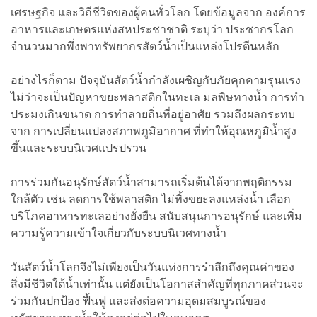
เศรษฐกิจ และวิถีชีวิตของผู้คนทั่วโลก โดยข้อมูลจาก องค์การ
อาหารและเกษตรแห่งสหประชาชาติ ระบุว่า ประชากรโลก
จำนวนมากพึ่งพาทรัพยากรสัตว์น้ำเป็นแหล่งโปรตีนหลัก
อย่างไรก็ตาม ปัจจุบันสัตว์น้ำกำลังเผชิญกับภัยคุกคามรุนแรง
ไม่ว่าจะเป็นปัญหาขยะพลาสติกในทะเล มลพิษทางน้ำ การทำ
ประมงเกินขนาด การทำลายถิ่นที่อยู่อาศัย รวมถึงผลกระทบ
จาก การเปลี่ยนแปลงสภาพภูมิอากาศ ที่ทำให้อุณหภูมิน้ำสูง
ขึ้นและระบบนิเวศแปรปรวน
การร่วมกันอนุรักษ์สัตว์น้ำสามารถเริ่มต้นได้จากพฤติกรรม
ใกล้ตัว เช่น ลดการใช้พลาสติก ไม่ทิ้งขยะลงแหล่งน้ำ เลือก
บริโภคอาหารทะเลอย่างยั่งยืน สนับสนุนการอนุรักษ์ และเพิ่ม
ความรู้ความเข้าใจเกี่ยวกับระบบนิเวศทางน้ำ
วันสัตว์น้ำโลกจึงไม่เพียงเป็นวันแห่งการรำลึกถึงคุณค่าของ
สิ่งมีชีวิตใต้น้ำเท่านั้น แต่ยังเป็นโอกาสสำคัญที่ทุกภาคส่วนจะ
ร่วมกันปกป้อง ฟื้นฟู และส่งต่อความอุดมสมบูรณ์ของ