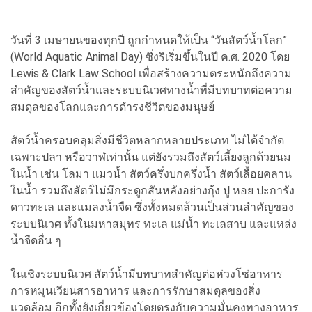
วันที่ 3 เมษายนของทุกปี ถูกกำหนดให้เป็น “วันสัตว์น้ำโลก”
(World Aquatic Animal Day) ซึ่งริเริ่มขึ้นในปี ค.ศ. 2020 โดย
Lewis & Clark Law School เพื่อสร้างความตระหนักถึงความ
สำคัญของสัตว์น้ำและระบบนิเวศทางน้ำที่มีบทบาทต่อความ
สมดุลของโลกและการดำรงชีวิตของมนุษย์
สัตว์น้ำครอบคลุมสิ่งมีชีวิตหลากหลายประเภท ไม่ได้จำกัด
เฉพาะปลา หรือวาฬเท่านั้น แต่ยังรวมถึงสัตว์เลี้ยงลูกด้วยนม
ในน้ำ เช่น โลมา แมวน้ำ สัตว์ครึ่งบกครึ่งน้ำ สัตว์เลื้อยคลาน
ในน้ำ รวมถึงสัตว์ไม่มีกระดูกสันหลังอย่างกุ้ง ปู หอย ปะการัง
ดาวทะเล และแมลงน้ำจืด ซึ่งทั้งหมดล้วนเป็นส่วนสำคัญของ
ระบบนิเวศ ทั้งในมหาสมุทร ทะเล แม่น้ำ ทะเลสาบ และแหล่ง
น้ำจืดอื่น ๆ
ในเชิงระบบนิเวศ สัตว์น้ำมีบทบาทสำคัญต่อห่วงโซ่อาหาร
การหมุนเวียนสารอาหาร และการรักษาสมดุลของสิ่ง
แวดล้อม อีกทั้งยังเกี่ยวข้องโดยตรงกับความมั่นคงทางอาหาร