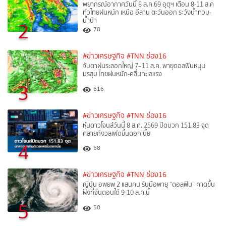
พยากรณ์อากาศวันนี้ 8 ส.ค.69 อุตุฯ เตือน 8-11 ส.ค
ทั่วไทยฝนหนัก เหนือ อีสาน ตะวันออก ระวังน้ำท่วม-
น้ำป่า
2
78
#ข่าวเศรษฐกิจ
#TNN ช่อง16
จับตาฝนระลอกใหญ่ 7–11 ส.ค. พายุดอลฟินหนุน
มรสุม ไทยฝนหนัก-คลื่นทะเลแรง
3
616
#ข่าวเศรษฐกิจ
#TNN ช่อง16
หุ้นดาวโจนส์วันนี้ 8 ส.ค. 2569 ปิดบวก 151.83 จุด
คลายกังวลเฟดขึ้นดอกเบี้ย
4
68
#ข่าวเศรษฐกิจ
#TNN ช่อง16
ญี่ปุ่น อพยพ 2 แสนคน รับมือพายุ “ดอลฟิน” คาดขึ้น
ฝั่งที่จีนตอนใต้ 9-10 ส.ค.นี้
5
50