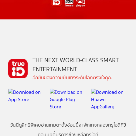
THE NEXT WORLD-CLASS SMART
ENTERTAINMENT
อีกขั้นของความบันเทิงระดับโลกตรงใจคุณ
วันนี้
ดู
สิทธิพิเศษ
อ่าน
เกม
ตาตั้ง
ช้อปปิ้ง
แพ็กเกจ
กล่องทรูไอดีทีวี
คอมมูนิตี้
บริการช่วยเหลือทรูไอดี