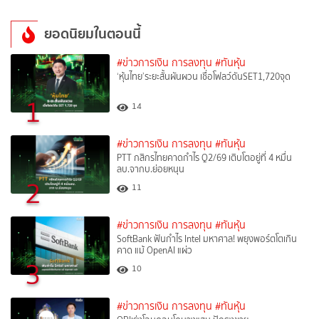
ยอดนิยมในตอนนี้
#ข่าวการเงิน การลงทุน
#ทันหุ้น
‘หุ้นไทย’ระยะสั้นผันผวน เชื่อโฟลว์ดันSET1,720จุด
1
14
#ข่าวการเงิน การลงทุน
#ทันหุ้น
PTT กสิกรไทยคาดกำไร Q2/69 เติบโตอยู่ที่ 4 หมื่น
ลบ.จากบ.ย่อยหนุน
2
11
#ข่าวการเงิน การลงทุน
#ทันหุ้น
SoftBank ฟันกำไร Intel มหาศาล! พยุงพอร์ตโตเกิน
คาด แม้ OpenAI แผ่ว
3
10
#ข่าวการเงิน การลงทุน
#ทันหุ้น