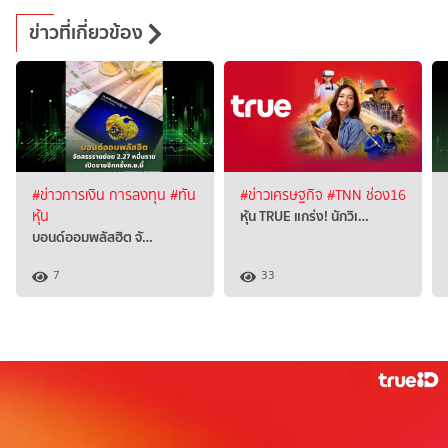
ข่าวที่เกี่ยวข้อง
#ข่าวการเงิน การลงทุน
#ทัน
#ข่าวเศรษฐกิจ
#TNN ช่อง16
หุ้น TRUE แกร่ง! นักวิเ…
หุ้น
บอนด์ออมพลัสฮิต จั…
7
33