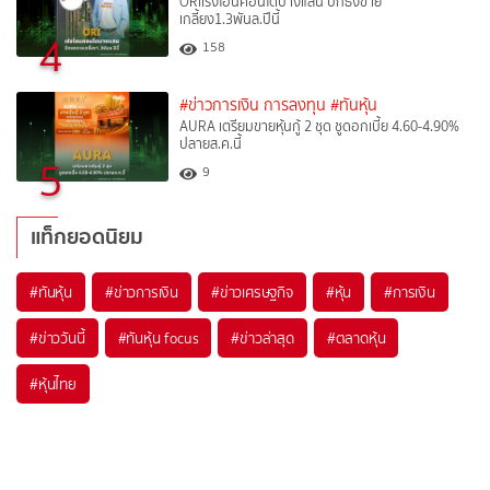
ORIเร่งโอนคอนโดบางแสน ปักธงขาย
เกลี้ยง1.3พันล.ปีนี้
4
158
#ข่าวการเงิน การลงทุน
#ทันหุ้น
AURA เตรียมขายหุ้นกู้ 2 ชุด ชูดอกเบี้ย 4.60-4.90%
ปลายส.ค.นี้
5
9
แท็กยอดนิยม
#
ทันหุ้น
#
ข่าวการเงิน
#
ข่าวเศรษฐกิจ
#
หุ้น
#
การเงิน
#
ข่าววันนี้
#
ทันหุ้น focus
#
ข่าวล่าสุด
#
ตลาดหุ้น
#
หุ้นไทย