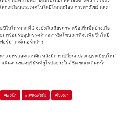
านโลกเสมือนและเทคโนโลยีโลกเสมือน การพาณิชย์ และ
นไตรมาสที่ 2 จะยังมีเสถียรภาพ หรือเพิ่มขึ้นบ้างเมื่อ
มพร้อมรับอุปสรรคด้านการยิงโฆษณาที่จะเพิ่มขึ้นในปี
อร์ม" เวห์เนอร์กล่าว
มมหาสมุทรแอตแลนติก หลังมีการเปลี่ยนแปลงกฎระเบียบใหม่
ำเนินงานของบริษัทที่ยุโรปอย่างใกล้ชิด ขณะเดินหน้า
#
เฟซบุ๊ก
#
แพลตฟอร์ม
#
โฆษณา