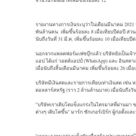
รายงานทางการเงินระบุว่าในเดือนมีนาคม 2021 จำนว
พันล้านคน เพิ่มขึ้นร้อยละ 8 เมื่อเทียบปีต่อปี ส่
นับถึงวันที่ 31 มี.ค. เพิ่มขึ้นร้อยละ 10 เมื่อเทียบปีต่
นอกจากแพลตฟอร์มเฟซบุ๊กแล้ว บริษัทยังเป็นเจ้า
แอป ได้แก่ วอตส์แอปป์ (WhatsApp) และ อินสตาแ
เมื่อนับถึงสิ้นเดือนมีนาคม เพิ่มขึ้นร้อยละ 26 เมื่อเ
บริษัทมีเงินสดและรายการเทียบเท่าเงินสด เช่น
ดอลลาร์สหรัฐ (ราว 2 ล้านล้านบาท) เมื่อนับถึงวันที
"บริษัทเราเติบโตแข็งแกร่งในไตรมาสที่ผ่านมา ข
ต่างๆ เติบโตขึ้น" มาร์ก ซักเกอร์เบิร์ก ผู้ก่อต
"เราจะลงทุนอย่างแข็งขันเพื่อสร้างประสบการณ์