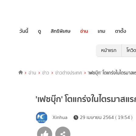
วันนี้
ดู
สิทธิพิเศษ
อ่าน
เกม
ตาตั้ง
หน้าแรก
โควิ
อ่าน
ข่าว
ข่าวต่างประเทศ
'เฟซบุ๊ก' โตแกร่งในไตรมาสแร
'เฟซบุ๊ก' โตแกร่งในไตรมาสแรก 
Xinhua
29 เมษายน 2564 ( 19:54 )