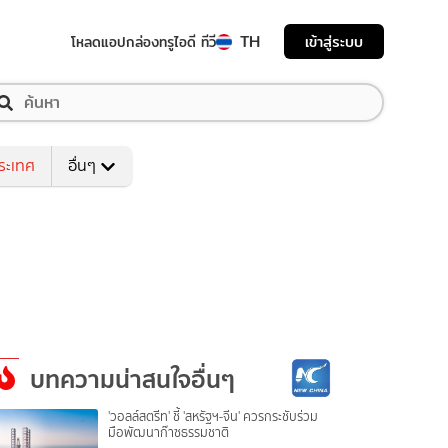
TH
เข้าสู่ระบบ
โหลดแอป
กล่องทรูไอดี ทีวี
ระเทศ
อื่นๆ
บทความน่าสนใจอื่นๆ
'วอลล์สตรีท' ชี้ 'สหรัฐฯ-จีน' ควรกระชับร่วม
มือพัฒนาก๊าซธรรมชาติ