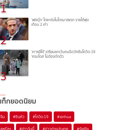
1
'เฟซบุ๊ก' โตแกร่งในไตรมาสแรก รายได้พุ่ง
เกือบ 2 เท่า
2
'เกาหลีใต้' เตรียมยกเว้นคนฉีดวัคซีนโควิด-19
'ครบโดส' ไม่ต้องกักตัว
3
แท็กยอดนิยม
#
จีน
#
ซินหัว
#
โควิด-19
#
xinhua
#
สหรัฐฯ
#
ข่าววันนี้
#
ข่าวต่างประเทศ
#
รัสเซีย