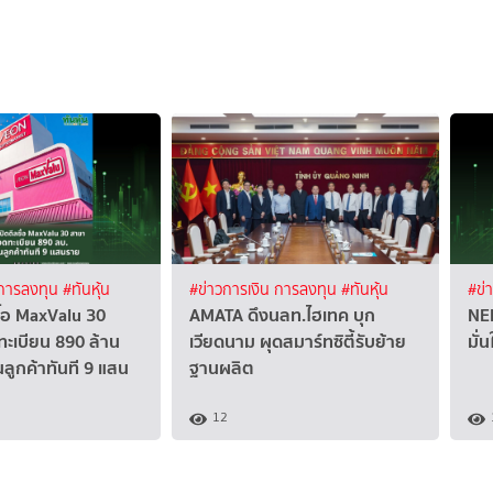
 การลงทุน
#ทันหุ้น
#ข่าวการเงิน การลงทุน
#ทันหุ้น
#ข่
ื้อ MaxValu 30
AMATA ดึงนลท.ไฮเทค บุก
NER
ะเบียน 890 ล้าน
เวียดนาม ผุดสมาร์ทซิตี้รับย้าย
มั่
นลูกค้าทันที 9 แสน
ฐานผลิต
12