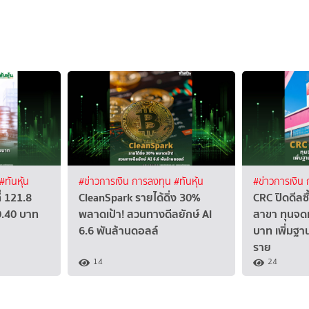
#ทันหุ้น
#ข่าวการเงิน การลงทุน
#ทันหุ้น
#ข่าวการเงิน
่ 121.8
CleanSpark รายได้ดิ่ง 30%
CRC ปิดดีลซ
0.40 บาท
พลาดเป้า! สวนทางดีลยักษ์ AI
สาขา ทุนจดท
6.6 พันล้านดอลล์
บาท เพิ่มฐา
ราย
14
24