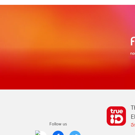
T
E
Follow us
อ