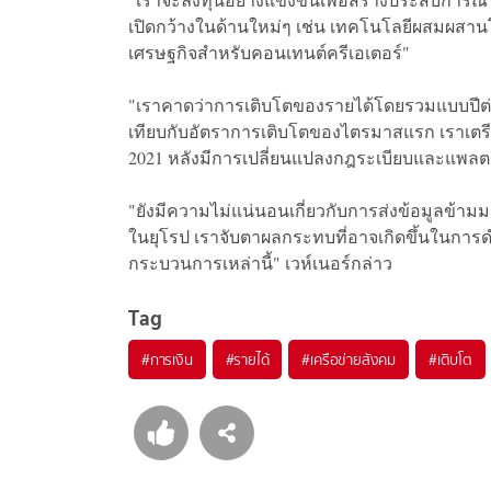
เปิดกว้างในด้านใหม่ๆ เช่น เทคโนโลยีผสมผส
เศรษฐกิจสำหรับคอนเทนต์ครีเอเตอร์"
"เราคาดว่าการเติบโตของรายได้โดยรวมแบบปีต่อปีใ
เทียบกับอัตราการเติบโตของไตรมาสแรก เราเตรีย
2021 หลังมีการเปลี่ยนแปลงกฎระเบียบและแพลตฟ
"ยังมีความไม่แน่นอนเกี่ยวกับการส่งข้อมูลข้า
ในยุโรป เราจับตาผลกระทบที่อาจเกิดขึ้นในการด
กระบวนการเหล่านี้" เวห์เนอร์กล่าว
Tag
#
การเงิน
#
รายได้
#
เครือข่ายสังคม
#
เติบโต