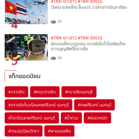
#TNN เจาะข่าว
#TNN ช่อง16
เวียดนามแซงไทย ขึ้นเบอร์ 2 ตลาดการบินอาเซียน
4
25
#TNN เจาะข่าว
#TNN ช่อง16
ย้อนรอยโศกนาฏกรรม กราดยิงในรั้วโรงเรียนไทย
ความสูญเสียที่ไม่อาจลืม
5
24
แท็กยอดนิยม
#
กราดยิง
#
เหตุกราดยิง
#
กราดยิงนนทบุรี
#
กราดยิงโรงเรียนเทพศิรินทร์ นนทบุรี
#
เทพศิรินทร์ นนทบุรี
#
โรงเรียนเทพศิรินทร์ นนทบุรี
#
น้ำท่วม
#
ฝนตกหนัก
#
กรมอุตุนิยมวิทยา
#
พายุดอลฟิน