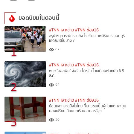
ยอดนิยมในตอนนี้
#TNN เจาะข่าว
#TNN ช่อง16
สรุปเหตุการณ์กราดยิง โรงเรียนเทพศิรินทร์ นนทบุรี
เกิดอะไรขึ้นบ้าง ?
1
823
#TNN เจาะข่าว
#TNN ช่อง16
พายุ "ดอลฟิน" จ่อจีน-ไต้หวัน ไทยเตือนฝนหนัก 6-9
ส.ค.
2
84
#TNN เจาะข่าว
#TNN ช่อง16
ย้อนเหตุกราดยิงในไทย ที่เยาวชนเป็นผู้ก่อเหตุ และมุม
มองเปรียบเทียบบทเรียนจากสหรัฐฯ
3
50