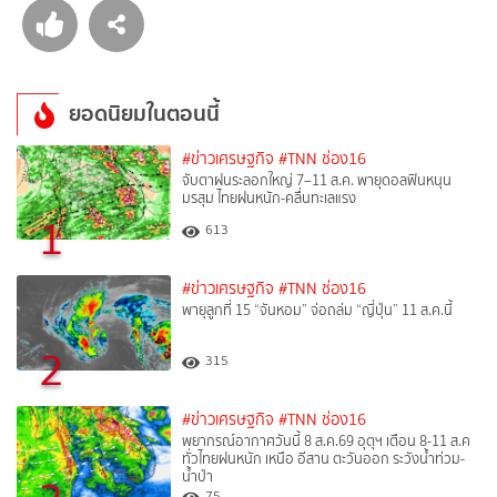
ยอดนิยมในตอนนี้
#ข่าวเศรษฐกิจ
#TNN ช่อง16
จับตาฝนระลอกใหญ่ 7–11 ส.ค. พายุดอลฟินหนุน
มรสุม ไทยฝนหนัก-คลื่นทะเลแรง
1
613
#ข่าวเศรษฐกิจ
#TNN ช่อง16
พายุลูกที่ 15 “จันหอม” จ่อถล่ม “ญี่ปุ่น” 11 ส.ค.นี้
2
315
#ข่าวเศรษฐกิจ
#TNN ช่อง16
พยากรณ์อากาศวันนี้ 8 ส.ค.69 อุตุฯ เตือน 8-11 ส.ค
ทั่วไทยฝนหนัก เหนือ อีสาน ตะวันออก ระวังน้ำท่วม-
น้ำป่า
75