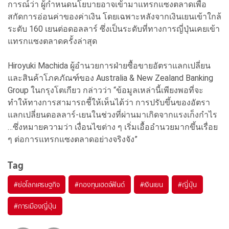
การณ์ว่า ผู้กำหนดนโยบายอาจเข้ามาแทรกแซงตลาดเพื่อ
สกัดการอ่อนค่าของค่าเงิน โดยเฉพาะหลังจากเงินเยนเข้าใกล้
ระดับ 160 เยนต่อดอลลาร์ ซึ่งเป็นระดับที่ทางการญี่ปุ่นเคยเข้า
แทรกแซงตลาดครั้งล่าสุด
Hiroyuki Machida ผู้อำนวยการฝ่ายซื้อขายอัตราแลกเปลี่ยน
และสินค้าโภคภัณฑ์ของ Australia & New Zealand Banking
Group ในกรุงโตเกียว กล่าวว่า “ข้อมูลเหล่านี้เพียงพอที่จะ
ทำให้ทางการสามารถชี้ให้เห็นได้ว่า การปรับขึ้นของอัตรา
แลกเปลี่ยนดอลลาร์-เยนในช่วงที่ผ่านมาเกิดจากแรงเก็งกำไร
…ซึ่งหมายความว่า เงื่อนไขต่าง ๆ เริ่มเอื้ออำนวยมากขึ้นเรื่อย
ๆ ต่อการแทรกแซงตลาดอย่างจริงจัง”
Tag
#
ย่อโลกเศรษฐกิจ
#
กองทุนเฮดจ์ฟันด์
#
เงินเยน
#
ญี่ปุ่น
#
การเมืองญี่ปุ่น