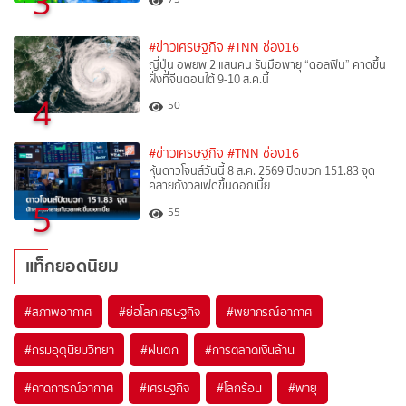
3
#ข่าวเศรษฐกิจ
#TNN ช่อง16
ญี่ปุ่น อพยพ 2 แสนคน รับมือพายุ “ดอลฟิน” คาดขึ้น
ฝั่งที่จีนตอนใต้ 9-10 ส.ค.นี้
4
50
#ข่าวเศรษฐกิจ
#TNN ช่อง16
หุ้นดาวโจนส์วันนี้ 8 ส.ค. 2569 ปิดบวก 151.83 จุด
คลายกังวลเฟดขึ้นดอกเบี้ย
5
55
แท็กยอดนิยม
#
สภาพอากาศ
#
ย่อโลกเศรษฐกิจ
#
พยากรณ์อากาศ
#
กรมอุตุนิยมวิทยา
#
ฝนตก
#
การตลาดเงินล้าน
#
คาดการณ์อากาศ
#
เศรษฐกิจ
#
โลกร้อน
#
พายุ