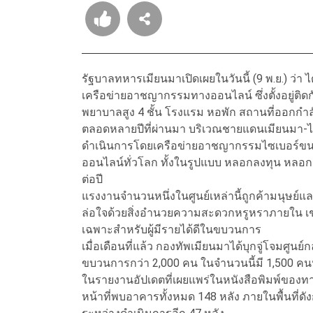
รัฐบาลทหารเมียนมาเปิดเผยในวันนี้ (9 พ.ย.) ว่า 
เครือข่ายอาชญากรรมทางออนไลน์ ซึ่งตั้งอยู่ต
พยาบาลสูง 4 ชั้น โรงแรม หอพัก สถานที่ออกก
ตลอดหลายปีที่ผ่านมา บริเวณชายแดนเมียนมา-
ดำเนินการโดยเครือข่ายอาชญากรรมไซเบอร์ขนาด
ออนไลน์ทั่วโลก ทั้งในรูปแบบ หลอกลงทุน หลอก
ต่อปี
แรงงานจำนวนหนึ่งในศูนย์เหล่านี้ถูกค้ามนุษย์
ล่อใจด้วยสิ่งอำนวยความสะดวกหรูหราภายใน เช
เฉพาะสำหรับผู้มีรายได้ดีในขบวนการ
เมื่อเดือนที่แล้ว กองทัพเมียนมาได้บุกจู่โจมศ
ขบวนการกว่า 2,000 คน ในจำนวนนี้มี 1,500 คนห
ในรายงานอัปเดตที่เผยแพร่ในหนังสือพิมพ์ของทาง
หน้าที่พบอาคารทั้งหมด 148 หลัง ภายในพื้นที่ดัง