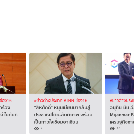
ช่อง16
#ข่าวต่างประเทศ
#TNN ช่อง16
#ข่าวต่างประ
ยกร้อง
“สีหศักดิ์”​ หนุนเมียนมากลับสู่
อนุทิน-มิน อ
ี ในทันที
ประชาธิปไตย-สันติภาพ พร้อม
Myanmar Bu
เป็นกาวใจเชื่อมอาเซียน
เศรษฐกิจชา
25
32