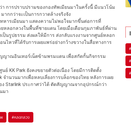
บุว่า การปราบปรามของกองทัพเมียนมาในครั้งนี้ มีแนวโน้ม
 มากกว่าจะเป็นการกวาดล้างจริงจัง
ลทหารเมียนมา แสดงความไม่พอใจมากขึ้นต่อการที่
ลอกลวงในพื้นที่ชายแดน โดยเมื่อเดือนกุมภาพันธ์ที่ผ่าน
งเป็นรูปธรรม ส่งผลให้มีการ ส่งกลับแรงงานจากศูนย์หลอก
ื่อนไหวที่ได้รับการเผยแพร่อย่างกว้างขวางในสื่อทางการ
สัญญาณอินเทอร์เน็ตข้ามพรมแดน เพื่อสกัดกั้นกิจกรรม
ย์ KK Park ยังคงขยายตัวต่อเนื่อง โดยมีการติดตั้ง
ink จำนวนมากเพื่อหลบเลี่ยงการบล็อกของไทย หลังการเผย
าของ Starlink ประกาศว่าได้ ตัดสัญญาณจากอุปกรณ์กว่า
ียนมา
ีพ
#
หลอกลวง