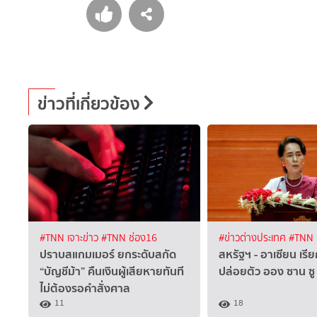
ข่าวที่เกี่ยวข้อง
#TNN เจาะข่าว
#TNN ช่อง16
#ข่าวต่างประเทศ
#TNN 
ปราบสแกมเมอร์ ยกระดับสกัด
สหรัฐฯ - อาเซียน เรี
“บัญชีม้า” คืนเงินผู้เสียหายทันที
ปล่อยตัว ออง ซาน ซู จ
ไม่ต้องรอคำสั่งศาล
11
18