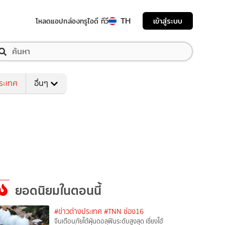
TH
เข้าสู่ระบบ
โหลดแอป
กล่องทรูไอดี ทีวี
ระเทศ
อื่นๆ
ยอดนิยมในตอนนี้
#ข่าวต่างประเทศ
#TNN ช่อง16
จีนเตือนภัยไต้ฝุ่นดอลฟินระดับสูงสุด เซี่ยงไฮ้