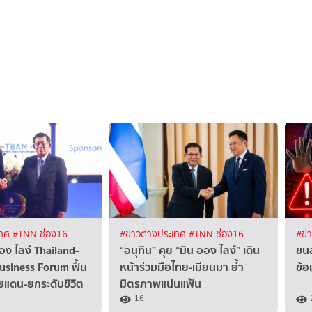
เทศ
#TNN ช่อง16
#ข่าวต่างประเทศ
#TNN ช่อง16
#ข่
่อง ไลง์ Thailand-
“อนุทิน” คุย “มิน ออง ไลง์” เดิน
ขนส
siness Forum ฟื้น
หน้าร่วมมือไทย-เมียนมา ย้ำ
ข้อ
ยแดน-ยกระดับชีวิต
มิตรภาพแน่นแฟ้น
16