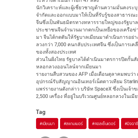
ระหว่างดำเนินการอีก 47 หลัง
นักวิเคราะห์และผู้เชี่ยวชาญด้านความมั่นคงระ
จำกัดและออกแบบมาให้เป็นที่รับรู้ของสาธารณะ
จีนซึ่งเป็นพันธมิตรทางทหารรายใหญ่ของรัฐบา
ประชาชนจีนจำนวนมากตกเป็นเหยื่อของเครือข่ายห
มา จีนได้กดดันให้รัฐบาลเมียนมาดำเนินการอย่า
ลวงกว่า 7,000 คนกลับประเทศจีน ซึ่งเป็นการเคล
ของทั้งสองประเทศ
ส่วนในฝั่งไทย รัฐบาลได้ดำเนินมาตรการปิดกั้น
หลอกลวงออนไลน์จากเมียนมา
รายงานสืบสวนของ AFP เมื่อเดือนตุลาคมพบว่า ศูน
อุปกรณ์รับสัญญาณอินเทอร์เน็ตดาวเทียม Starl
แพร่รายงานดังกล่าว บริษัท SpaceX ซึ่งเป็นเจ้
2,500 เครื่อง ที่อยู่ในบริเวณศูนย์หลอกลวงในเม
Tag
#
เมียนมา
#
สแกมเมอร์
#
คอลเซ็นเตอร์
#
มิจฉาช