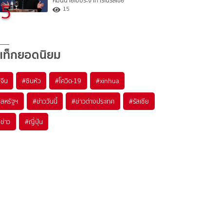
หมื่นนายไปประจำการในรัสเซีย
5
15
แท็กยอดนิยม
#
จีน
#
ซินหัว
#
โควิด-19
#
xinhua
#
สหรัฐฯ
#
ข่าววันนี้
#
ข่าวต่างประเทศ
#
รัสเซีย
#
ข่าว
#
ญี่ปุ่น