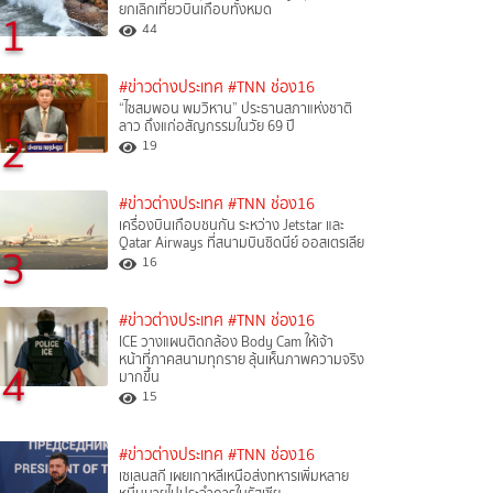
ยกเลิกเที่ยวบินเกือบทั้งหมด
1
44
#ข่าวต่างประเทศ
#TNN ช่อง16
“ไซสมพอน พมวิหาน” ประธานสภาแห่งชาติ
ลาว ถึงแก่อสัญกรรมในวัย 69 ปี
2
19
#ข่าวต่างประเทศ
#TNN ช่อง16
เครื่องบินเกือบชนกัน ระหว่าง Jetstar และ
Qatar Airways ที่สนามบินซิดนีย์ ออสเตรเลีย
3
16
#ข่าวต่างประเทศ
#TNN ช่อง16
ICE วางแผนติดกล้อง Body Cam ให้เจ้า
หน้าที่ภาคสนามทุกราย ลุ้นเห็นภาพความจริง
4
มากขึ้น
15
#ข่าวต่างประเทศ
#TNN ช่อง16
เซเลนสกี เผยเกาหลีเหนือส่งทหารเพิ่มหลาย