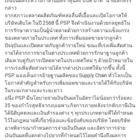
เงินปันผลระหว่างกาลในอัตราหุ้นละ 0.08 บาท” นายเสกสรร
กล่าว
จากสภาวะตลาดผลิตภัณฑ์หล่อลื่นที่เอื้อและเปิดโอกาสให้
บริษัทเติบโต ในปี 2568 นี้ PSP จึงดำเนินงานด้วยกลยุทธ์ใน
การรักษาความเป็นผู้นำตลาดด้วยการสร้างความแข็งแกร่ง
ของตลาดภายในประเทศ ทั้งการเพิ่มยอดขายจากลูกค้า
ปัจจุบันและเปิดตลาดกับลูกค้ารายใหม่ ขณะที่เร่งเพิ่มสัดส่วน
รายได้จากการขายในต่างประเทศด้วยการรักษาฐานลูกค้า
เดิมควบคู่กับการเปิดตลาดในประเทศใหม่ ๆ ด้วยเป้าหมายใน
การเร่งเพิ่มสัดส่วนรายได้จากต่างประเทศให้มากขึ้น ทั้งนี้
PSP มองเห็นการย้ายฐานผลิตของ Supply Chain ทั่วโลกเป็น
โอกาสสำคัญสำหรับการเพิ่มยอดขายและรายได้ให้กับบริษัท
ในระยะกลางและระยะยาว
อนึ่ง PSP มีนโยบายจ่ายเงินปันผลในอัตราไม่น้อยกว่าร้อยละ
35 ของกำไรสุทธิจากงบเฉพาะกิจการภายหลังจากหักภาษีเงิน
ได้นิติบุคคลและเงินสำรองต่าง ๆ ทุกประเภทตามที่ได้กำหนด
ไว้ในกฎหมายที่เกี่ยวข้องและข้อบังคับของบริษัท โดยบริษัท
อาจพิจารณากำหนดการจ่ายเงินปันผล และอัตราการจ่าย
เงินปันผลที่แตกต่างไปจากที่กำหนดไว้โดยคำนึงถึงผลการ