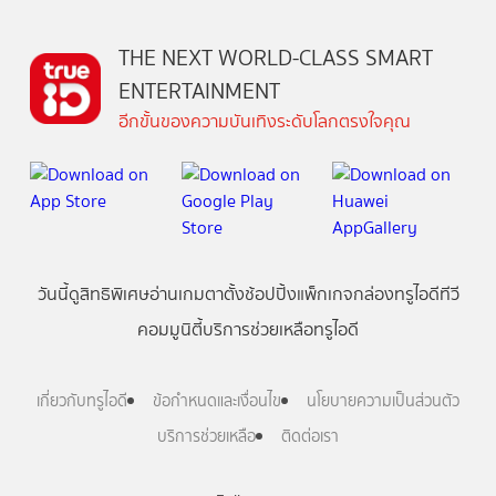
THE NEXT WORLD-CLASS SMART
ENTERTAINMENT
อีกขั้นของความบันเทิงระดับโลกตรงใจคุณ
วันนี้
ดู
สิทธิพิเศษ
อ่าน
เกม
ตาตั้ง
ช้อปปิ้ง
แพ็กเกจ
กล่องทรูไอดีทีวี
คอมมูนิตี้
บริการช่วยเหลือทรูไอดี
เกี่ยวกับทรูไอดี
ข้อกำหนดและเงื่อนไข
นโยบายความเป็นส่วนตัว
บริการช่วยเหลือ
ติดต่อเรา