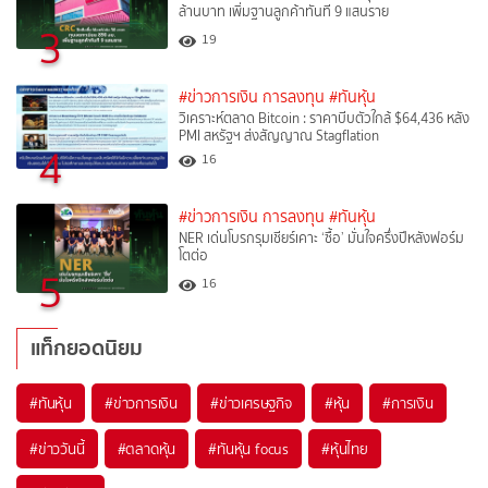
ล้านบาท เพิ่มฐานลูกค้าทันที 9 แสนราย
3
19
#ข่าวการเงิน การลงทุน
#ทันหุ้น
วิเคราะห์ตลาด Bitcoin : ราคาบีบตัวใกล้ $64,436 หลัง
PMI สหรัฐฯ ส่งสัญญาณ Stagflation
4
16
#ข่าวการเงิน การลงทุน
#ทันหุ้น
NER เด่นโบรกรุมเชียร์เคาะ ‘ซื้อ’ มั่นใจครึ่งปีหลังฟอร์ม
โตต่อ
5
16
แท็กยอดนิยม
#
ทันหุ้น
#
ข่าวการเงิน
#
ข่าวเศรษฐกิจ
#
หุ้น
#
การเงิน
#
ข่าววันนี้
#
ตลาดหุ้น
#
ทันหุ้น focus
#
หุ้นไทย