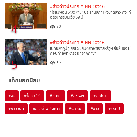
#ข่าวต่างประเทศ
#TNN ช่อง16
“ไซสมพอน พมวิหาน” ประธานสภาแห่งชาติลาว ถึงแก่
อสัญกรรมในวัย 69 ปี
4
20
#ข่าวต่างประเทศ
#TNN ช่อง16
เนทันยาฮูปฏิเสธแผนสันติภาพของสหรัฐฯ ยืนยันยังไม่
ถอนกำลังทหารออกจากกาซา
5
16
แท็กยอดนิยม
#
จีน
#
โควิด-19
#
ซินหัว
#
สหรัฐฯ
#
xinhua
#
ข่าววันนี้
#
ข่าวต่างประเทศ
#
รัสเซีย
#
ข่าว
#
ทรัมป์