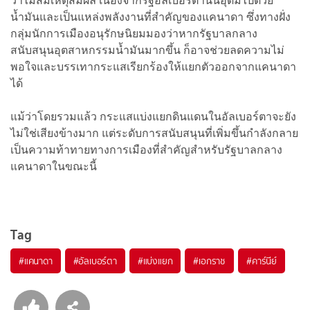
ว่าไม่สมเหตุสมผล เนื่องจากรัฐอัลเบอร์ตานั้นอุดมไปด้วย
น้ำมันและเป็นแหล่งพลังงานที่สำคัญของแคนาดา ซึ่งทางฝั่ง
กลุ่มนักการเมืองอนุรักษนิยมมองว่าหากรัฐบาลกลาง
สนับสนุนอุตสาหกรรมน้ำมันมากขึ้น ก็อาจช่วยลดความไม่
พอใจและบรรเทากระแสเรียกร้องให้แยกตัวออกจากแคนาดา
ได้
แม้ว่าโดยรวมแล้ว กระแสแบ่งแยกดินแดนในอัลเบอร์ตาจะยัง
ไม่ใช่เสียงข้างมาก แต่ระดับการสนับสนุนที่เพิ่มขึ้นกำลังกลาย
เป็นความท้าทายทางการเมืองที่สำคัญสำหรับรัฐบาลกลาง
แคนาดาในขณะนี้
Tag
#
แคนาดา
#
อัลเบอร์ตา
#
แบ่งแยก
#
เอกราช
#
คาร์นีย์