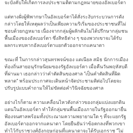
จะบังคับให้เกิดการลงประชามติตามกฎหมายของอัลเบอร์ตา
แต่ทางฝั่งผู้พิพากษาในอัลเบอร์ตาได้สั่งระงับกระบวนการดัง
กล่าวโดยให้เหตุผลว่าเป็นเพียงความริเริ่มของประชาชนที่ไม่
ชอบด้วยกฎหมาย เนื่องจากกลุ่มผู้ผลักดันไม่ได้ปรึกษากลุ่มชน
พื้นเมืองของอัลเบอร์ตา ซึ่งสิทธิต่าง ๆ ของพวกเขาจะได้รับ
ผลกระทบหากอัลเบอร์ตาแยกตัวออกจากแคนาดา
ขณะที่ ในการกล่าวสุนทรพจน์ของ แดเนียล สมิธ นักการเมือง
ท้องถิ่นสายอนุรักษนิยมของรัฐอัลเบอร์ตา เมื่อคืนวันพฤหัสบดี
ที่ผ่านมา เธอกล่าวว่าคำตัดสินของศาล “เป็นคำตัดสินที่ผิด
พลาด” พร้อมประกาศจะเดินหน้าจัดประชามติต่อไปโดยจะ
ปรับรูปแบบคำถามให้ไม่ขัดต่อคำวินิจฉัยของศาล
อย่างไรก็ตาม ความเคลื่อนไหวดังกล่าวของกลุ่มแบ่งแยกดิน
แดนในอัลเบอร์ตา ทำให้กลุ่มชนพื้นเมืองภายในรัฐออกมายื่น
ฟ้องจนศาลพร้อมทั้งประณามความพยายามใด ๆ ที่จะแยกรัฐ
อัลเบอร์ตาออกจากแคนาดา โดยยืนยันว่าข้อตกลงที่พวกเขา
ทำไว้กับราชวงศ์อังกฤษก่อนที่แคนาดาจะได้รับเอกราช “ไม่