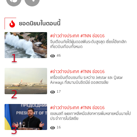
ยอดนิยมในตอนนี้
#ข่าวต่างประเทศ
#TNN ช่อง16
จีนเตือนภัยไต้ฝุ่นดอลฟินระดับสูงสุด เซี่ยงไฮ้ยกเลิก
เที่ยวบินเกือบทั้งหมด
1
46
#ข่าวต่างประเทศ
#TNN ช่อง16
เครื่องบินเกือบชนกัน ระหว่าง Jetstar และ Qatar
Airways ที่สนามบินซิดนีย์ ออสเตรเลีย
2
17
#ข่าวต่างประเทศ
#TNN ช่อง16
เซเลนสกี เผยเกาหลีเหนือส่งทหารเพิ่มหลายหมื่นนายไป
ประจำการในรัสเซีย
3
16