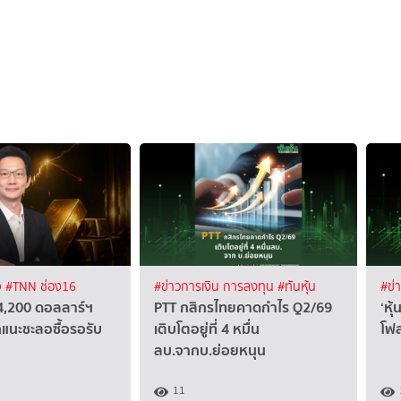
จ
#TNN ช่อง16
#ข่าวการเงิน การลงทุน
#ทันหุ้น
#ข่
4,200 ดอลลาร์ฯ
PTT กสิกรไทยคาดกำไร Q2/69
‘หุ
แนะชะลอซื้อรอรับ
เติบโตอยู่ที่ 4 หมื่น
โฟล
ลบ.จากบ.ย่อยหนุน
11