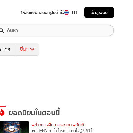
TH
เข้าสู่ระบบ
โหลดแอป
กล่องทรูไอดี ทีวี
ระเทศ
อื่นๆ
ยอดนิยมในตอนนี้
#ข่าวการเงิน การลงทุน
#ทันหุ้น
หุ้น HANA ดีดขึ้น โบรกคาดกำไร Q2/69 โต