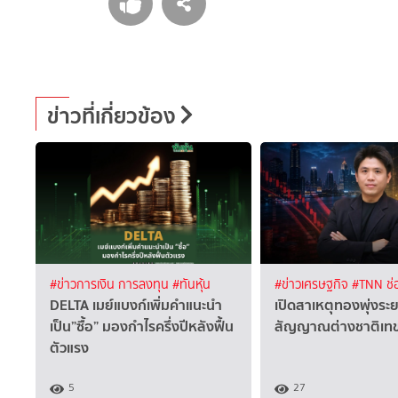
ข่าวที่เกี่ยวข้อง
#ข่าวการเงิน การลงทุน
#ทันหุ้น
#ข่าวเศรษฐกิจ
#TNN ช่
DELTA เมย์แบงก์เพิ่มคำแนะนำ
เปิดสาเหตุทองพุ่งระย
เป็น”ซื้อ” มองกำไรครึ่งปีหลังฟื้น
สัญญาณต่างชาติเทข
ตัวแรง
5
27