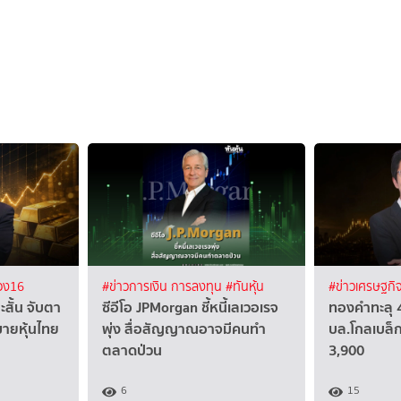
อง16
#ข่าวการเงิน การลงทุน
#ทันหุ้น
#ข่าวเศรษฐกิ
ะสั้น จับตา
ซีอีโอ JPMorgan ชี้หนี้เลเวอเรจ
ทองคำทะลุ 
ายหุ้นไทย
พุ่ง สื่อสัญญาณอาจมีคนทำ
บล.โกลเบล็ก
ตลาดป่วน
3,900
6
15