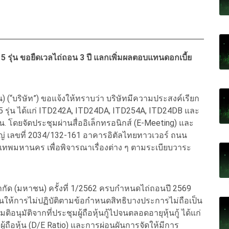
้ 5 รุ่น ขอยืดเวลไถ่ถอน 3 ปี แลกเพิ่มผลตอบแทนดอกเบี้ย
น) (“บริษัท”) ขอแจ้งให้ทราบว่า บริษัทมีความประสงค์เรียก
ำนวน 5 รุ่น ได้แก่ ITD242A, ITD24DA, ITD254A, ITD24DB และ
. โดยจัดประชุมผ่านสื่ออิเล็กทรอนิกส์ (E-Meeting) และ
่ เลขที่ 2034/132-161 อาคารอิตัลไทยทาวเวอร์ ถนน
งเทพมหานคร เพื่อพิจารณาเรื่องต่าง ๆ ตามระเบียบวาระ
 จำกัด (มหาชน) ครั้งที่ 1/2562 ครบกำหนดไถ่ถอนปี 2569
ันให้การไม่ปฏิบัติตามข้อกำหนดสิทธิบางประการไม่ถือเป็น
มติอนุมัติจากที่ประชุมผู้ถือหุ้นกู้ไปจนตลอดอายุหุ้นกู้ ได้แก่
้ถือหุ้น (D/E Ratio) และการผ่อนผันการจัดให้มีการ