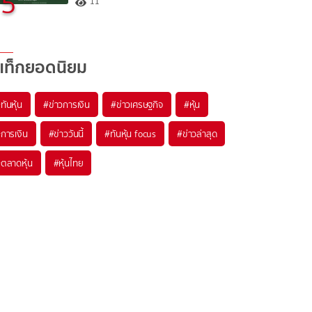
5
11
แท็กยอดนิยม
#
ทันหุ้น
#
ข่าวการเงิน
#
ข่าวเศรษฐกิจ
#
หุ้น
#
การเงิน
#
ข่าววันนี้
#
ทันหุ้น focus
#
ข่าวล่าสุด
#
ตลาดหุ้น
#
หุ้นไทย