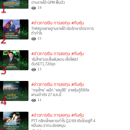
ตามรายได้-GPM ฟื้นตัว
1
19
#ข่าวการเงิน การลงทุน
#ทันหุ้น
THAIรุกขยายฐานรายได้ เข้มรักษาอัตราการ
ทำกำไร
2
15
#ข่าวการเงิน การลงทุน
#ทันหุ้น
‘หุ้นไทย’ระยะสั้นผันผวน เชื่อโฟลว์
ดันSET1,720จุด
3
13
#ข่าวการเงิน การลงทุน
#ทันหุ้น
“กรุงไทย” ผนึก “แสนสิริ” ขายหุ้นกู้ดิจิทัล
ผ่านเป๋าตัง 27 ส.ค.นี้
4
11
#ข่าวการเงิน การลงทุน
#ทันหุ้น
PTT กสิกรไทยคาดกำไร Q2/69 เติบโตอยู่ที่ 4
หมื่นลบ.จากบ.ย่อยหนุน