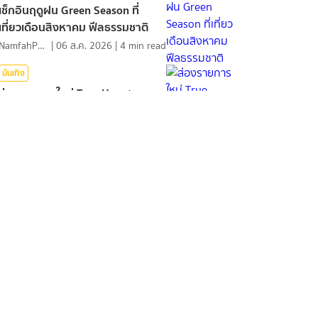
เช็กอินฤดูฝน Green Season ที่
เที่ยวเดือนสิงหาคม ฟีลธรรมชาติ
NamfahPhupha
|
06 ส.ค. 2026
|
4
min read
บันเทิง
ส่องรายการใหม่ True Haunt
เรื่องเล่า คืนหลอน
KReview
|
06 ส.ค. 2026
|
2
min read
เสริมดวง
พิกัดขอพรเรื่องความรัก ครึ่งปี
หลัง 2569
จิตไม่ว่าง
|
06 ส.ค. 2026
|
3
min read
กีฬา
ดูฟุตซอลสด Continental 2026
เวียดนาม พบ ไทย ถ่ายทอดสด
กีฬา
หงส์ดรุณ
|
05 ส.ค. 2026
|
4
min read