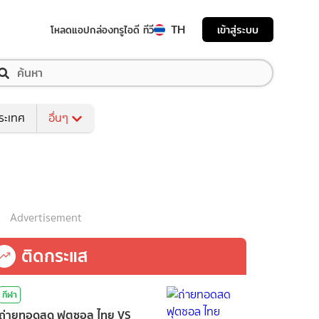
TH
เข้าสู่ระบบ
โหลดแอป
กล่องทรูไอดี ทีวี
ระเทศ
อื่นๆ
Advertisement
ติดกระแส
กีฬา
ถ่ายทอดสด ฟุตซอล ไทย VS