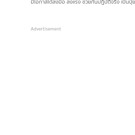
มีโอกาสได้ลงมือ ลงแรง ช่วยกันปฏิบัติจริง เป็นปุ๋ย
Advertisement
หลังจากที่ทำปุ๋ยกันมาอย่างเหน็ดเหนื่อย สวนลุ
แบบไม่อั้นวางเอาไว้ สามารถบริการตัวเองได้เลยต
ทุกคน นั่นก็คือ การทำขนมโค ขนมโคเป็นขนมที่ท
ตามความเชื่อ สามารถพบเห็นได้ทั่วไป ราคาไม่แพง 
ให้ตักใส่ถุงนำกลับไปรับประทานต่อบนรถ และทิ้งท้
เสมอ ไม่มีเงินไม่เป็นไร มาได้เลย เรื่องเงินไม่ใช่