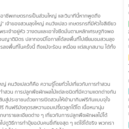
พเกษตรกรเป็นส่วนใหญ่ และวินาทีนี้หากพูดถึง
ญ่" เจ้าของสวนลุงใหญ่ คนวังเปลว เกษตรกรที่มีหัวใจสีเขียว
ะเจ้าอยู่หัว วางตนและเอาใจยึดมั่นตามหลักเศรษฐกิจพอ
สมือนญาติมิตร ปลาทองมีโอกาสได้ลงพื้นที่ไปเยี่ยมชมสวนลุง
งพื้นที่ในครั้งนี้ ถึงแม้จะร้อน เหนื่อย แต่สนุกสนาน ได้ทั้ง
 คนวังเปลวก็คือ ความรู้โดยทั่วไปเกี่ยวกับการทำสวน
รทำสวน การปลูกพืชผักผลไม้แต่ละชนิดที่มีความแตกต่างกัน
ลับสู่ประชาชนด้วยการเปิดสวนให้เข้ามากินฟรีกันแบบจุใจ
มฟรี กินฟรีมังคุดรสหวานอมเปรี้ยวลูกโต๊โต เนื้อหนานุ่ม
ษารายละเอียดต่าง ๆ เกี่ยวกับการปลูกพืชผักผลไม้ได้
ดูวิธีการทำปุ๋ยฉบับคนขี้เกียจสุด ๆ แต่ใช้ได้จริง พวกเรา