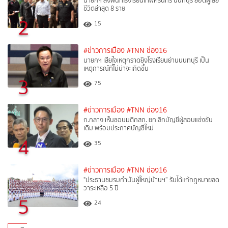
นายกฯ ลงพื้นที่โรงเรียนเทพศิรินทร์ นนทบุรี ยอดผู้เสีย
ชีวิตล่าสุด 8 ราย
2
15
#ข่าวการเมือง
#TNN ช่อง16
นายกฯ เสียใจเหตุกราดยิงโรงเรียนย่านนนทบุรี เป็น
เหตุการณ์ที่ไม่น่าจะเกิดขึ้น
3
75
#ข่าวการเมือง
#TNN ช่อง16
ก.กลาง เห็นชอบมติกสถ. ยกเลิกบัญชีผู้สอบแข่งขัน
เดิม พร้อมประกาศบัญชีใหม่
4
35
#ข่าวการเมือง
#TNN ช่อง16
"ประธานชมรมกำนันผู้ใหญ่บ้านฯ” รับได้แก้กฎหมายลด
วาระเหลือ 5 ปี
5
24