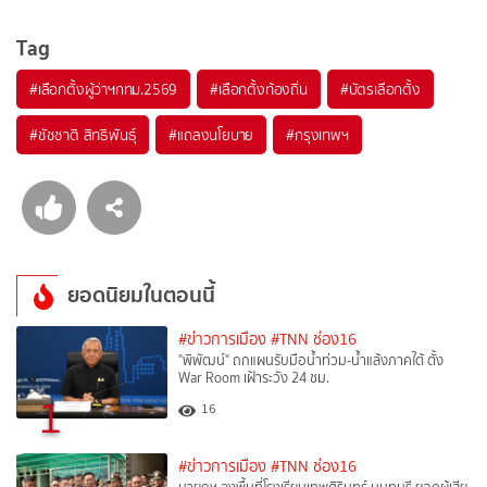
Tag
#
เลือกตั้งผู้ว่าฯกทม.2569
#
เลือกตั้งท้องถิ่น
#
บัตรเลือกตั้ง
#
ชัชชาติ สิทธิพันธุ์
#
แถลงนโยบาย
#
กรุงเทพฯ
ยอดนิยมในตอนนี้
#ข่าวการเมือง
#TNN ช่อง16
"พิพัฒน์" ถกแผนรับมือน้ำท่วม-น้ำแล้งภาคใต้ ตั้ง
War Room เฝ้าระวัง 24 ชม.
1
16
#ข่าวการเมือง
#TNN ช่อง16