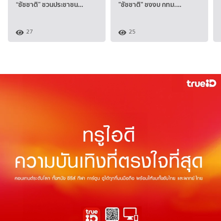
“ชัชชาติ” ชวนประชาชน…
"ชัชชาติ" ชงงบ กทม.…
27
25