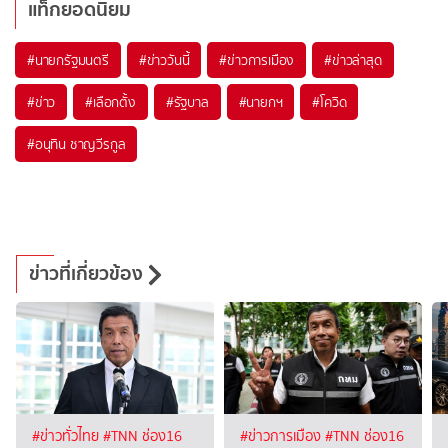
แท็กยอดนิยม
#
นายกรัฐมนตรี
#
ข่าววันนี้
#
ข่าวการเมือง
#
ข่าวล่าสุด
#
ข่าว
#
เลือกตั้ง
#
รัฐบาล
#
นายกฯ
#
โควิด
#
อนุทิน ชาญวีรกูล
ข่าวที่เกี่ยวข้อง
#ข่าวทั่วไทย
#TNN ช่อง16
#ข่าวการเมือง
#TNN ช่อง16