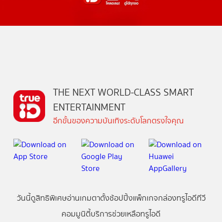
THE NEXT WORLD-CLASS SMART
ENTERTAINMENT
อีกขั้นของความบันเทิงระดับโลกตรงใจคุณ
วันนี้
ดู
สิทธิพิเศษ
อ่าน
เกม
ตาตั้ง
ช้อปปิ้ง
แพ็กเกจ
กล่องทรูไอดีทีวี
คอมมูนิตี้
บริการช่วยเหลือทรูไอดี