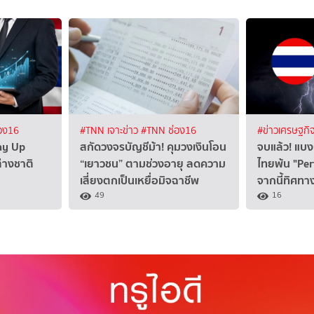
อง16
#TNN เจาะข่าว
#TNN ช่อง16
#ข่าวเศรษฐกิ
way Up
สกัดวงจรบัญชีม้า! คุมวงเงินโอน
จบแล้ว! แบงก
่างชาติ
“เยาวชน” ตามช่วงอายุ ลดความ
ไทยพ้น "Per
เสี่ยงตกเป็นเหยื่อมิจฉาชีพ
จากนี้ทิศทาง
49
16