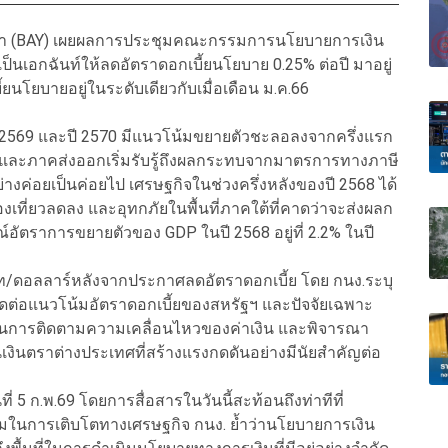
ุธยา (BAY) เผยผลการประชุมคณะกรรมการนโยบายการเงิน
็นเอกฉันท์ให้ลดอัตราดอกเบี้ยนโยบาย 0.25% ต่อปี มาอยู่
ี้ยนโยบายอยู่ในระดับเดียวกับเมื่อเดือน ม.ค.66
2569 และปี 2570 มีแนวโน้มขยายตัวชะลอลงจากครึ่งแรก
ละภาคส่งออกเริ่มรับรู้ถึงผลกระทบจากมาตรการทางภาษี
างค่อยเป็นค่อยไป เศรษฐกิจในช่วงครึ่งหลังของปี 2568 ได้
ที่ยวลดลง และอุทกภัยในพื้นที่ภาคใต้ที่คาดว่าจะส่งผลก
์อัตราการขยายตัวของ GDP ในปี 2568 อยู่ที่ 2.2% ในปี
52 บาท/ดอลลาร์หลังจากประกาศลดอัตราดอกเบี้ย โดย กนง.ระบุ
ดต่อแนวโน้มอัตราดอกเบี้ยของสหรัฐฯ และปัจจัยเฉพาะ
ดในการติดตามความเคลื่อนไหวของค่าเงิน และพิจารณา
ินตราต่างประเทศที่สร้างแรงกดดันอย่างมีนัยสำคัญต่อ
่ 5 ก.พ.69 โดยการสื่อสารในวันนี้สะท้อนถึงท่าทีที่
ตัมในการเติบโตทางเศรษฐกิจ กนง. ย้ำว่านโยบายการเงิน