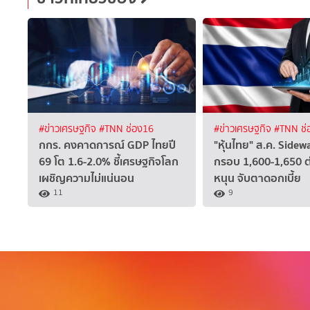
#ข่าวเศรษฐกิจ
#TNN ช่อง16
#ข่าวเศรษฐกิจ
#TNN ช่
กกร. คงคาดการณ์ GDP ไทยปี
"หุ้นไทย" ส.ค. Side
69 โต 1.6-2.0% ชี้เศรษฐกิจโลก
กรอบ 1,600-1,650 ต
เผชิญความไม่แน่นอน
หนุน จับตาดอกเบี้ย
11
9