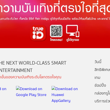
วันนี้
HE NEXT WORLD-CLASS SMART
NTERTAINMENT
สิทธิพิเศษ
ีกขั้นของความบันเทิงระดับโลกตรงใจคุณ
เกม
ช้อปปิ้ง
กล่องทรูไอ
บริการช่ว