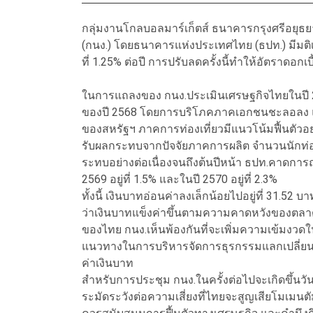
กลุ่มงานโกลบอลมาร์เก็ตส์ ธนาคารกรุงศรีอย
(กนง.) โดยธนาคารแห่งประเทศไทย (ธปท.) มีมติเป
ที่ 1.25% ต่อปี การปรับลดครั้งนี้ทำให้อัตราดอกเบ
ในการแถลงของ กนง.ประเมินเศรษฐกิจไทยในปี 
ของปี 2568 โดยการบริโภคภาคเอกชนชะลอลง แ
ของสหรัฐฯ ภาคการท่องเที่ยวมีแนวโน้มฟื้นตัวอย่
รับผลกระทบจากปัจจัยภาคการผลิต จำนวนนักท่องเ
ระทบอย่างต่อเนื่องจนถึงต้นปีหน้า ธปท.คาดการณ
2569 อยู่ที่ 1.5% และในปี 2570 อยู่ที่ 2.3%
ทั้งนี้ เงินบาทอ่อนค่าลงเล็กน้อยไปอยู่ที่ 31.
ว่าเงินบาทแข็งค่าขึ้นตามความคาดหวังของตลา
ของไทย กนง.เห็นพ้องกันที่จะเพิ่มความเข้มงว
แนวทางในการบริหารจัดการธุรกรรมแลกเปลี่ยนเง
ค่าเงินบาท
สำหรับการประชุม กนง.ในครั้งต่อไปจะเกิดขึ้นวันที
ระมัดระวังต่อความเสี่ยงที่ไทยจะสูญเสียโมเมน