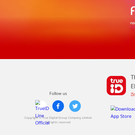
T
E
Follow us
อ
Copyright © True Digital Group Company Limited.
All rights reserved