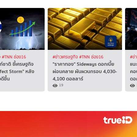
จ
#TNN ช่อง16
#ข่าวเศรษฐกิจ
#TNN ช่อง16
#ข่
์ชาติ ชี้เศรษฐกิจ
"ราคาทอง" Sideways ดอกเบี้ย
แนะ
fect Storm" หลัง
ผ่อนคลาย ผันผวนกรอบ 4,030-
คอน
ดีขึ้น
4,100 ดอลลาร์
ดอก
19