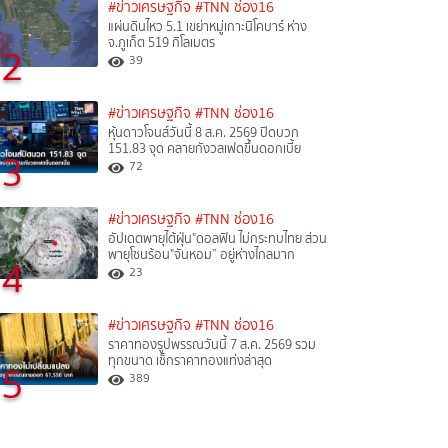
#ข่าวเศรษฐกิจ
#TNN ช่อง16
แผ่นดินไหว 5.1 เขย่าหมู่เกาะนิโคบาร์ ห่าง
จ.ภูเก็ต 519 กิโลเมตร
2
39
#ข่าวเศรษฐกิจ
#TNN ช่อง16
หุ้นดาวโจนส์วันนี้ 8 ส.ค. 2569 ปิดบวก
151.83 จุด คลายกังวลเฟดขึ้นดอกเบี้ย
3
72
#ข่าวเศรษฐกิจ
#TNN ช่อง16
อัปเดตพายุไต้ฝุ่น"ดอลฟิน ไม่กระทบไทย ส่วน
พายุโซนร้อน"จันหอม” อยู่ห่างไกลมาก
4
23
#ข่าวเศรษฐกิจ
#TNN ช่อง16
ราคาทองรูปพรรณวันนี้ 7 ส.ค. 2569 รวม
ทุกขนาด เช็กราคาทองแท่งล่าสุด
5
389