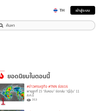
TH
เข้าสู่ระบบ
ยอดนิยมในตอนนี้
#ข่าวเศรษฐกิจ
#TNN ช่อง16
พายุลูกที่ 15 “จันหอม” จ่อถล่ม “ญี่ปุ่น” 11
ส.ค.นี้
1
353