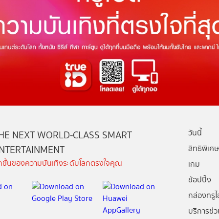
วันนี้
HE NEXT WORLD-CLASS SMART
NTERTAINMENT
สิทธิพิเศษ
ีกขั้นของความบันเทิงระดับโลกตรงใจคุณ
เกม
ช้อปปิ้ง
กล่องทรูไอ
บริการช่ว