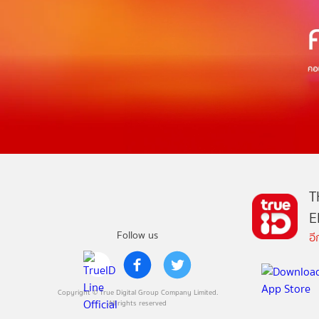
T
E
Follow us
อ
Copyright © True Digital Group Company Limited.
All rights reserved