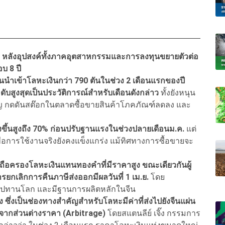
569 หลังอุปสงค์ทั้งภาคอุตสาหกรรมและการลงทุนขยายตัวต่อ
บ 8 ปี
 จีนนำเข้าโลหะเงินกว่า 790 ตันในช่วง 2 เดือนแรกของปี
ับสูงสุดเป็นประวัติการณ์สำหรับเดือนดังกล่าว
ทั้งยังหนุน
ญ กดดันสต๊อกในตลาดซื้อขายสินค้าโภคภัณฑ์ลดลง และ
่งขึ้นสูงถึง 70% ก่อนปรับฐานแรงในช่วงปลายเดือนม.ค.
แต่
เพื่อการใช้งานจริงยังคงแข็งแกร่ง แม้ทิศทางการซื้อขายจะ
มาถือครองโลหะเงินแทนทองคำที่มีราคาสูง ขณะเดียวกันผู้
ยกเลิกการคืนภาษีส่งออกมีผลวันที่ 1 เม.ย.
โดย
อุปทานโลก และมีฐานการผลิตหลักในจีน
ึ่งเป็นช่องทางสำคัญสำหรับโลหะมีค่าที่ส่งไปยังจีนแผ่น
รจากส่วนต่างราคา (Arbitrage)
โดยสแตนลีย์ เจิ๊ง กรรมการ