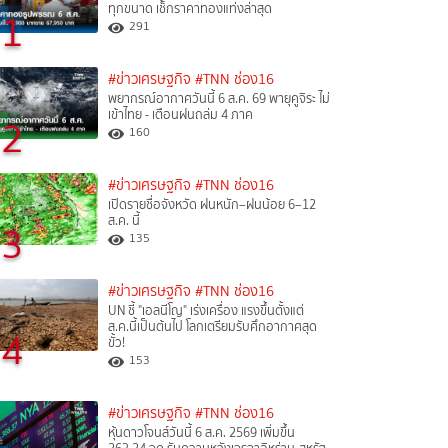
ทุกขนาด เช็กราคาทองแท่งล่าสุด
1
291
#ข่าวเศรษฐกิจ
#TNN ช่อง16
พยากรณ์อากาศวันนี้ 6 ส.ค. 69 พายุคูจิระ ไม่
เข้าไทย - เตือนฝนถล่ม 4 ภาค
2
160
#ข่าวเศรษฐกิจ
#TNN ช่อง16
เปิดรายชื่อจังหวัด ฝนหนัก–ฝนน้อย 6–12
ส.ค. นี้
3
135
#ข่าวเศรษฐกิจ
#TNN ช่อง16
UN ชี้ "เอลนีโญ" เร่งเครื่อง แรงขึ้นตั้งแต่
ส.ค.นี้เป็นต้นไป โลกเตรียมรับศึกอากาศสุด
4
ขั้ว!
153
#ข่าวเศรษฐกิจ
#TNN ช่อง16
หุ้นดาวโจนส์วันนี้ 6 ส.ค. 2569 เพิ่มขึ้น