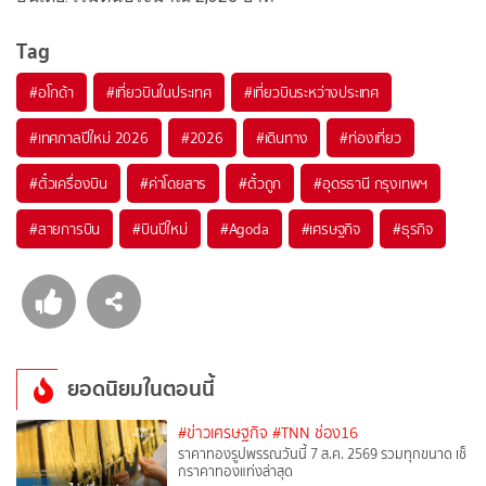
Tag
#
อโกด้า
#
เที่ยวบินในประเทศ
#
เที่ยวบินระหว่างประเทศ
#
เทศกาลปีใหม่ 2026
#
2026
#
เดินทาง
#
ท่องเที่ยว
#
ตั๋วเครื่องบิน
#
ค่าโดยสาร
#
ตั๋วถูก
#
อุดรธานี กรุงเทพฯ
#
สายการบิน
#
บินปีใหม่
#
Agoda
#
เศรษฐกิจ
#
ธุรกิจ
ยอดนิยมในตอนนี้
#ข่าวเศรษฐกิจ
#TNN ช่อง16
ราคาทองรูปพรรณวันนี้ 7 ส.ค. 2569 รวมทุกขนาด เช็
กราคาทองแท่งล่าสุด