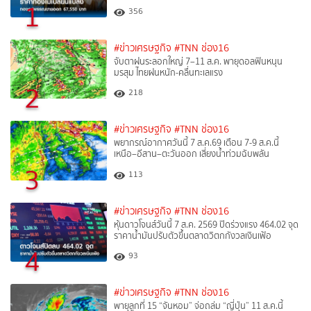
1
356
#ข่าวเศรษฐกิจ
#TNN ช่อง16
จับตาฝนระลอกใหญ่ 7–11 ส.ค. พายุดอลฟินหนุน
มรสุม ไทยฝนหนัก-คลื่นทะเลแรง
2
218
#ข่าวเศรษฐกิจ
#TNN ช่อง16
พยากรณ์อากาศวันนี้ 7 ส.ค.69 เตือน 7-9 ส.ค.นี้
เหนือ–อีสาน–ตะวันออก เสี่ยงน้ำท่วมฉับพลัน
3
113
#ข่าวเศรษฐกิจ
#TNN ช่อง16
หุ้นดาวโจนส์วันนี้ 7 ส.ค. 2569 ปิดร่วงแรง 464.02 จุด
ราคาน้ำมันปรับตัวขึ้นตลาดวิตกกังวลเงินเฟ้อ
4
93
#ข่าวเศรษฐกิจ
#TNN ช่อง16
พายุลูกที่ 15 “จันหอม” จ่อถล่ม “ญี่ปุ่น” 11 ส.ค.นี้