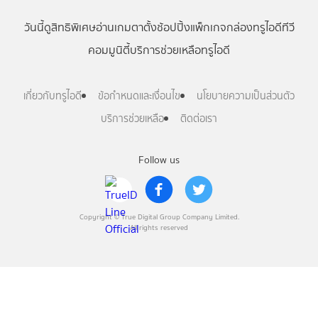
วันนี้
ดู
สิทธิพิเศษ
อ่าน
เกม
ตาตั้ง
ช้อปปิ้ง
แพ็กเกจ
กล่องทรูไอดีทีวี
คอมมูนิตี้
บริการช่วยเหลือทรูไอดี
เกี่ยวกับทรูไอดี
ข้อกำหนดและเงื่อนไข
นโยบายความเป็นส่วนตัว
บริการช่วยเหลือ
ติดต่อเรา
Follow us
Copyright © True Digital Group Company Limited.
All rights reserved