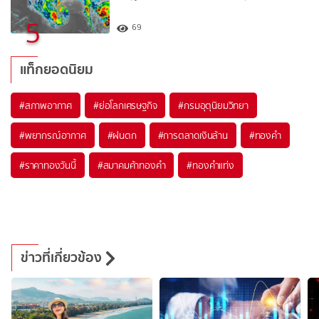
5
69
แท็กยอดนิยม
#
สภาพอากาศ
#
ย่อโลกเศรษฐกิจ
#
กรมอุตุนิยมวิทยา
#
พยากรณ์อากาศ
#
ฝนตก
#
การตลาดเงินล้าน
#
ทองคำ
#
ราคาทองวันนี้
#
สมาคมค้าทองคำ
#
ทองคำแท่ง
ข่าวที่เกี่ยวข้อง