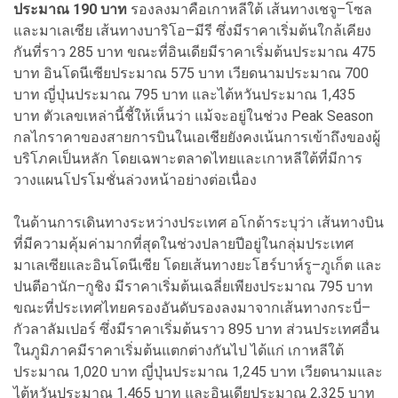
ประมาณ 190 บาท
รองลงมาคือเกาหลีใต้ เส้นทางเชจู–โซล
และมาเลเซีย เส้นทางบาริโอ–มีรี ซึ่งมีราคาเริ่มต้นใกล้เคียง
กันที่ราว 285 บาท ขณะที่อินเดียมีราคาเริ่มต้นประมาณ 475
บาท อินโดนีเซียประมาณ 575 บาท เวียดนามประมาณ 700
บาท ญี่ปุ่นประมาณ 795 บาท และไต้หวันประมาณ 1,435
บาท ตัวเลขเหล่านี้ชี้ให้เห็นว่า แม้จะอยู่ในช่วง Peak Season
กลไกราคาของสายการบินในเอเชียยังคงเน้นการเข้าถึงของผู้
บริโภคเป็นหลัก โดยเฉพาะตลาดไทยและเกาหลีใต้ที่มีการ
วางแผนโปรโมชั่นล่วงหน้าอย่างต่อเนื่อง
ในด้านการเดินทางระหว่างประเทศ อโกด้าระบุว่า เส้นทางบิน
ที่มีความคุ้มค่ามากที่สุดในช่วงปลายปีอยู่ในกลุ่มประเทศ
มาเลเซียและอินโดนีเซีย โดยเส้นทางยะโฮร์บาห์รู–ภูเก็ต และ
ปนตีอานัก–กูชิง มีราคาเริ่มต้นเฉลี่ยเพียงประมาณ 795 บาท
ขณะที่ประเทศไทยครองอันดับรองลงมาจากเส้นทางกระบี่–
กัวลาลัมเปอร์ ซึ่งมีราคาเริ่มต้นราว 895 บาท ส่วนประเทศอื่น
ในภูมิภาคมีราคาเริ่มต้นแตกต่างกันไป ได้แก่ เกาหลีใต้
ประมาณ 1,020 บาท ญี่ปุ่นประมาณ 1,245 บาท เวียดนามและ
ไต้หวันประมาณ 1,465 บาท และอินเดียประมาณ 2,325 บาท