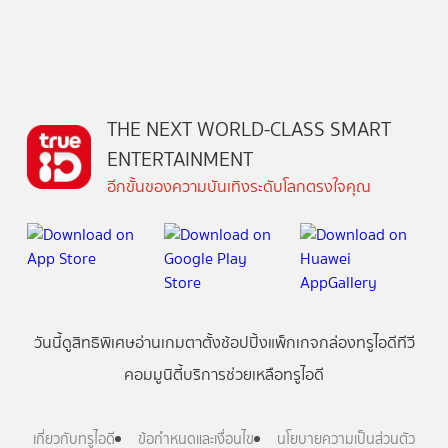
THE NEXT WORLD-CLASS SMART
ENTERTAINMENT
อีกขั้นของความบันเทิงระดับโลกตรงใจคุณ
วันนี้
ดู
สิทธิพิเศษ
อ่าน
เกม
ตาตั้ง
ช้อปปิ้ง
แพ็กเกจ
กล่องทรูไอดีทีวี
คอมมูนิตี้
บริการช่วยเหลือทรูไอดี
เกี่ยวกับทรูไอดี
ข้อกำหนดและเงื่อนไข
นโยบายความเป็นส่วนตัว