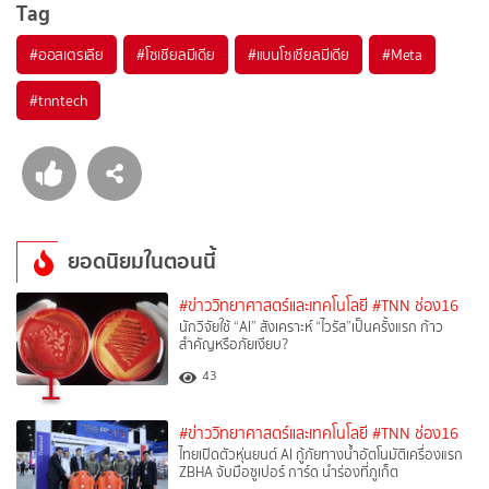
Tag
#
ออสเตรเลีย
#
โซเชียลมีเดีย
#
แบนโซเชียลมีเดีย
#
Meta
#
tnntech
ยอดนิยมในตอนนี้
#ข่าววิทยาศาสตร์และเทคโนโลยี
#TNN ช่อง16
นักวิจัยใช้ “AI” สังเคราะห์ “ไวรัส”เป็นครั้งแรก ก้าว
สำคัญหรือภัยเงียบ?
1
43
#ข่าววิทยาศาสตร์และเทคโนโลยี
#TNN ช่อง16
ไทยเปิดตัวหุ่นยนต์ AI กู้ภัยทางน้ำอัตโนมัติเครื่องแรก
ZBHA จับมือซูเปอร์ การ์ด นำร่องที่ภูเก็ต