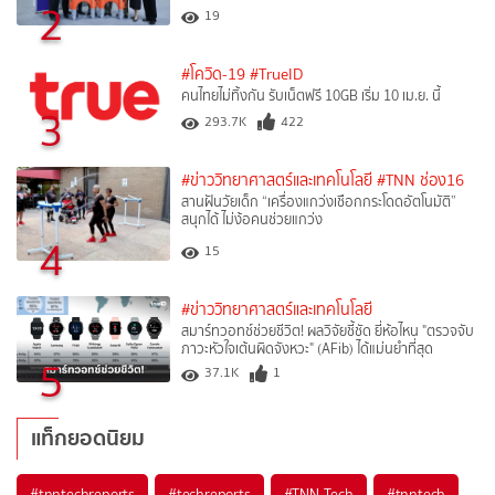
2
19
#โควิด-19
#TrueID
คนไทยไม่ทิ้งกัน รับเน็ตฟรี 10GB เริ่ม 10 เม.ย. นี้
3
293.7K
422
#ข่าววิทยาศาสตร์และเทคโนโลยี
#TNN ช่อง16
สานฝันวัยเด็ก “เครื่องแกว่งเชือกกระโดดอัตโนมัติ”
สนุกได้ ไม่ง้อคนช่วยแกว่ง
4
15
#ข่าววิทยาศาสตร์และเทคโนโลยี
สมาร์ทวอทช์ช่วยชีวิต! ผลวิจัยชี้ชัด ยี่ห้อไหน "ตรวจจับ
ภาวะหัวใจเต้นผิดจังหวะ" (AFib) ได้แม่นยำที่สุด
5
37.1K
1
แท็กยอดนิยม
#
tnntechreports
#
techreports
#
TNN Tech
#
tnntech