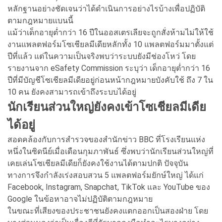
หลักฐานอย่างชัดเจนว่าได้ดำเนินการอย่างไรบ้างเพื่อปฏิบัติ
ตามกฎหมายแบนนี้
แม้ว่าเด็กอายุต่ำกว่า 16 ปีในออสเตรเลียจะถูกสั่งห้ามไม่ให้ใช้
งานแพลตฟอร์มโซเชียลมีเดียหลักทั้ง 10 แพลตฟอร์มมาตั้งแต่
ปีที่แล้ว แต่ในความเป็นจริงพบว่าระบบยังมีช่องโหว่ โดย
รายงานจาก eSafety Commission ระบุว่า เด็กอายุต่ำกว่า 16
ปีที่มีบัญชีโซเชียลมีเดียอยู่ก่อนหน้ากฎหมายบังคับใช้ ถึง 7 ใน
10 คน ยังคงสามารถเข้าถึงระบบได้อยู่
นักเรียนส่วนใหญ่ยังคงเข้าโซเชียลมีเดีย
ได้อยู่
สอดคล้องกับการสำรวจของสำนักข่าว BBC ที่โรงเรียนแห่ง
หนึ่งในซิดนีย์เมื่อเดือนกุมภาพันธ์ ซึ่งพบว่านักเรียนส่วนใหญ่ที่
เคยเล่นโซเชียลมีเดียก็ยังคงใช้งานได้ตามปกติ ปัจจุบัน
ทางการจึงกำลังเร่งสอบสวน 5 แพลตฟอร์มยักษ์ใหญ่ ได้แก่
Facebook, Instagram, Snapchat, TikTok และ YouTube ของ
Google ในข้อหาอาจไม่ปฏิบัติตามกฎหมาย
ในขณะที่เสียงของประชาชนยังคงแตกออกเป็นสองฝ่าย โดย