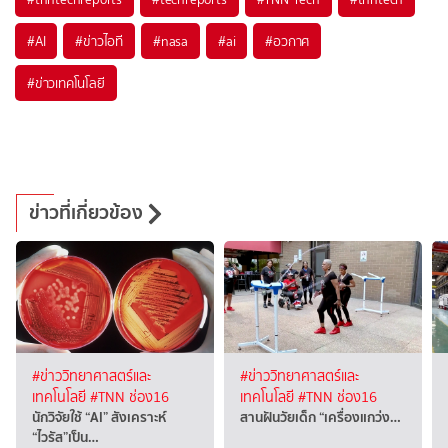
#
AI
#
ข่าวไอที
#
nasa
#
ai
#
อวกาศ
#
ข่าวเทคโนโลยี
ข่าวที่เกี่ยวข้อง
#ข่าววิทยาศาสตร์และ
#ข่าววิทยาศาสตร์และ
เทคโนโลยี
#TNN ช่อง16
เทคโนโลยี
#TNN ช่อง16
นักวิจัยใช้ “AI” สังเคราะห์
สานฝันวัยเด็ก “เครื่องแกว่ง…
“ไวรัส”เป็น…