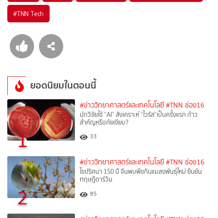
#
TNN Tech
ยอดนิยมในตอนนี้
#ข่าววิทยาศาสตร์และเทคโนโลยี
#TNN ช่อง16
นักวิจัยใช้ “AI” สังเคราะห์ “ไวรัส”เป็นครั้งแรก ก้าว
สำคัญหรือภัยเงียบ?
1
33
#ข่าววิทยาศาสตร์และเทคโนโลยี
#TNN ช่อง16
ไขปริศนา 150 ปี จีนพบพืชกินแมลงพันธุ์ใหม่ ยืนยัน
ทฤษฎีดาร์วิน
2
85