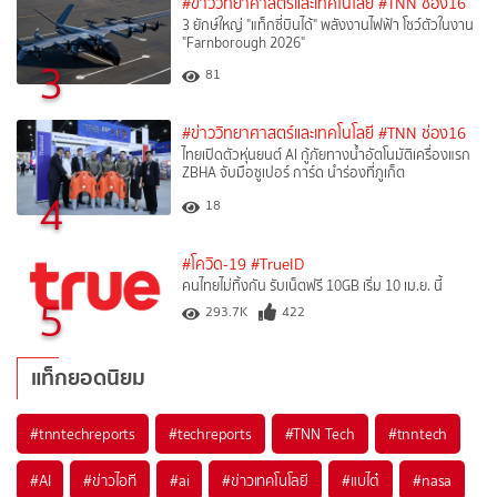
#ข่าววิทยาศาสตร์และเทคโนโลยี
#TNN ช่อง16
3 ยักษ์ใหญ่ "แท็กซี่บินได้" พลังงานไฟฟ้า โชว์ตัวในงาน
"Farnborough 2026"
3
81
#ข่าววิทยาศาสตร์และเทคโนโลยี
#TNN ช่อง16
ไทยเปิดตัวหุ่นยนต์ AI กู้ภัยทางน้ำอัตโนมัติเครื่องแรก
ZBHA จับมือซูเปอร์ การ์ด นำร่องที่ภูเก็ต
4
18
#โควิด-19
#TrueID
คนไทยไม่ทิ้งกัน รับเน็ตฟรี 10GB เริ่ม 10 เม.ย. นี้
5
293.7K
422
แท็กยอดนิยม
#
tnntechreports
#
techreports
#
TNN Tech
#
tnntech
#
AI
#
ข่าวไอที
#
ai
#
ข่าวเทคโนโลยี
#
แบไต๋
#
nasa