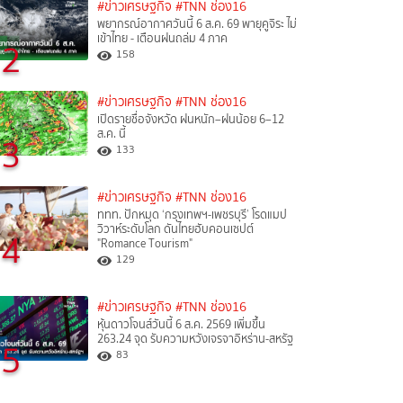
#ข่าวเศรษฐกิจ
#TNN ช่อง16
พยากรณ์อากาศวันนี้ 6 ส.ค. 69 พายุคูจิระ ไม่
เข้าไทย - เตือนฝนถล่ม 4 ภาค
2
158
#ข่าวเศรษฐกิจ
#TNN ช่อง16
เปิดรายชื่อจังหวัด ฝนหนัก–ฝนน้อย 6–12
ส.ค. นี้
3
133
#ข่าวเศรษฐกิจ
#TNN ช่อง16
ททท. ปักหมุด ‘กรุงเทพฯ-เพชรบุรี’ โรดแมป
วิวาห์ระดับโลก ดันไทยฮับคอนเซปต์
4
"Romance Tourism"
129
#ข่าวเศรษฐกิจ
#TNN ช่อง16
หุ้นดาวโจนส์วันนี้ 6 ส.ค. 2569 เพิ่มขึ้น
263.24 จุด รับความหวังเจรจาอิหร่าน-สหรัฐ
5
83