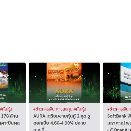
#ทันหุ้น
#ข่าวการเงิน การลงทุน
#ทันหุ้น
#ข่าวการเงิน
 178 ล้าน
AURA เตรียมขายหุ้นกู้ 2 ชุด ชู
SoftBank ฟั
เคาะปันผล
ดอกเบี้ย 4.60-4.90% ปลาย
มหาศาล! พย
ส.ค.นี้
แม้ OpenAI 