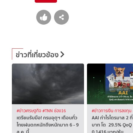
ข่าวที่เกี่ยวข้อง
#ข่าวเศรษฐกิจ
#TNN ช่อง16
#ข่าวการเงิน การลงทุน
เตรียมรับมือ! กรมอุตุฯ เตือนทั่ว
AAI กำไรไตรมาส 2 ที่
ไทยฝนตกหนักถึงหนักมาก 6 - 9
บาท โต 29.5% QoQ 
ส.ค. นี้
0.1416 บาท/หุ้น