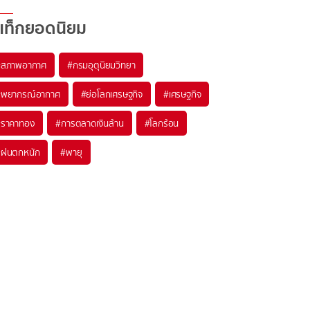
แท็กยอดนิยม
#
สภาพอากาศ
#
กรมอุตุนิยมวิทยา
#
พยากรณ์อากาศ
#
ย่อโลกเศรษฐกิจ
#
เศรษฐกิจ
#
ราคาทอง
#
การตลาดเงินล้าน
#
โลกร้อน
#
ฝนตกหนัก
#
พายุ