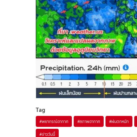
Tag
#
พยากรณ์อากาศ
#
สภาพอากาศ
#
ฝนตกหนัก
#
ข่าววันนี้