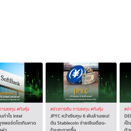
 การลงทุน
#ทันหุ้น
#ข่าวการเงิน การลงทุน
#ทันหุ้น
#ข่
นกำไร Intel
JPYC คว้าเงินทุน 6 พันล้านเยน!
DEL
ุงพอร์ตโตเกินคาด
ดัน Stablecoin จ่ายเงินเดือน-
เป็
แผ่ว
ร้านสะดวกซื้อ
ตัว