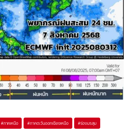
#
ภาคเหนือ
#
ภาคตะวันออกเฉียงเหนือ
#
ร่องมรสุม