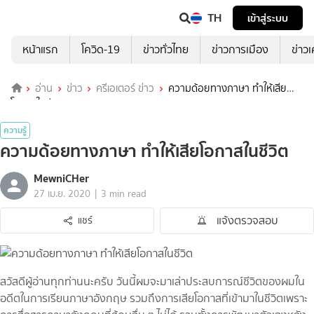
TH
เข้าสู่ระบบ
หน้าแรก
โควิด-19
ข่าวทั่วไทย
ข่าวการเมือง
ข่าว
อ่าน
ข่าว
ครีเอเตอร์ ข่าว
ความด้อยทางภาษา ทำให้เสีย
โอกาสในชีวิต
ความรู้
ความด้อยทางภาษา ทำให้เสียโอกาสในชีวิต
MewniCHer
|
27 เม.ย. 2020
3 min read
แจ้งตรวจสอบ
แชร์
สวัสดีผู้อ่านทุกท่านนะครับ วันนี้ผมจะมาเล่าประสบการณ์ชีวิตของผมใน
อดีตในการเรียนภาษาอังกฤษ รวมถึงการเสียโอกาสที่เข้ามาในชีวิตเพราะ