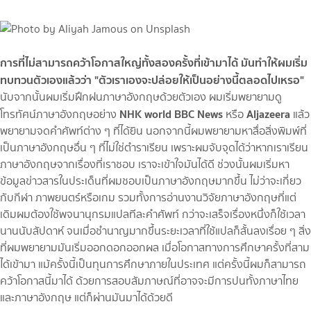
การที่ไม่สามารถคว้าโอกาสใหญ่ทั้งสองครั้งที่เข้ามาได้ มันทำให้ผมเริ่ม
ทบทวนตัวเองแล้วว่า "ตัวเราเองจะปล่อยให้เป็นอย่างนี้ตลอดไปเหรอ"
นับจากนั้นผมเริ่มฝึกฝนภาษาอังกฤษด้วยตัวเอง ผมเริ่มพยายามดู
NHK world BBC News
Aljazeera
โทรทัศน์ภาษาอังกฤษอย่าง
หรือ
แล้ว
พยายามจดคำศัพท์ต่าง ๆ ที่ได้ยิน นอกจากนี้ผมพยายามหาสื่อสิ่งพิมพ์ที่
เป็นภาษาอังกฤษอื่น ๆ ที่ไม่ใช่ตำราเรียน เพราะผมจับจุดได้ว่าหากเราเรียน
ภาษาอังกฤษจากเรื่องที่เราชอบ เราจะเข้าใจมันได้ดี ช่วงนั้นผมเริ่มหา
ข้อมูลข่าวสารในประเด็นที่ผมชอบเป็นภาษาอังกฤษมากขึ้น ไม่ว่าจะเกี่ยว
กับกีฬา ภาพยนตร์หรือเกม รวมทั้งการอ่านงานวิจัยภาษาอังกฤษที่แต่
เดิมผมต้องใช้พจนานุกรมแปลทีละคำศัพท์ กว่าจะเสร็จเรื่องหนึ่งก็ใช้เวลา
นานนับสัปดาห์ จนเมื่อชำนาญมากขึ้นระยะเวลาที่ใช้แปลก็สั้นลงเรื่อย ๆ สิ่ง
ที่ผมพยายามมันเริ่มออกดอกออกผล เมื่อโอกาสทางการศึกษาครั้งที่สาม
ได้เข้ามา แม้ครั้งนี้เป็นทุนการศึกษาภายในประเทศ แต่ครั้งนี้ผมก็สามารถ
คว้าโอกาสนี้มาได้ ด้วยการสอบสัมภาษณ์ที่อาจจะมีการปนทั้งภาษาไทย
และภาษาอังกฤษ แต่ก็ผ่านมันมาได้ด้วยดี