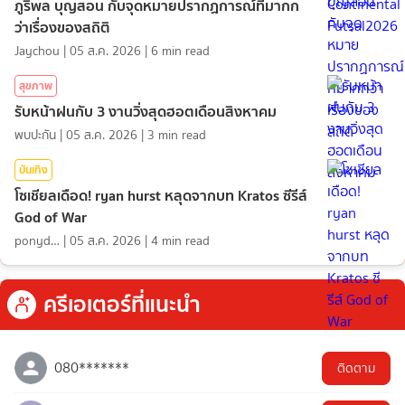
ภูริพล บุญสอน กับจุดหมายปรากฏการณ์ที่มากก
ว่าเรื่องของสถิติ
Jaychou
|
05 ส.ค. 2026
|
6
min read
สุขภาพ
รับหน้าฝนกับ 3 งานวิ่งสุดฮอตเดือนสิงหาคม
พบปะกัน
|
05 ส.ค. 2026
|
3
min read
บันเทิง
โซเชียลเดือด! ryan hurst หลุดจากบท Kratos ซีรีส์
God of War
ponydiary
|
05 ส.ค. 2026
|
4
min read
ครีเอเตอร์ที่แนะนำ
080*******
ติดตาม