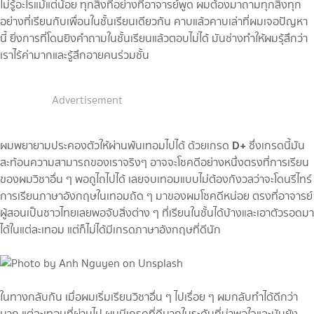
ไม่รู้อะไรแม้แต่น้อย ทุกสิ่งที่อย่างที่อาจารย์พูด ผมต้องมาถามทุกสิ่งทุก
อย่างที่เรียนกับเพื่อนในชั้นเรียนเดียวกัน คาบแล้วคาบเล่าที่ผมเจอปัญหา
นี้ ยิ่งการที่โดนยิงคำถามในชั้นเรียนแล้วตอบไม่ได้ มันช่างทำให้ผมรุ้สึกว่า
เราไร้ค่ามากและรู้สึกอายคนร่วมชั้น
Advertisement
D+
ผมพยายามประคองตัวให้ผ่านพ้นเทอมไปได้ ด้วยเกรด
ซึ่งเกรดนี้มัน
สะท้อนความสามารถของเราจริงๆ อาจจะโชคดีอย่างหนึ่งตรงที่การเรียน
ของผมวิชาอื่น ๆ พอถูไถไปได้ เลยจบเทอมแบบไม่ต้องกังวลว่าจะโดนรีไทร์
การเรียนภาษาอังกฤษในเทอมถัด ๆ มาของผมโชคดีหน่อย ตรงที่อาจารย์
ผู้สอนเป็นชาวไทยเลยพอจับสิ่งต่าง ๆ ที่เรียนในชั้นได้บ้างและเอาตัวรอดมา
ได้ในแต่ละเทอม แต่ก็ไม่ได้มีเกรดภาษาอังกฤษที่ดีนัก
ในทางกลับกัน เมื่อผมเริ่มเรียนวิชาอื่น ๆ ไปเรื่อย ๆ ผมกลับทำได้ดีกว่า
มาก แต่ละเทอมที่ผ่านไป ผมมีเกรดที่ดีมากในระดับที่น่าพอใจและมันยัง