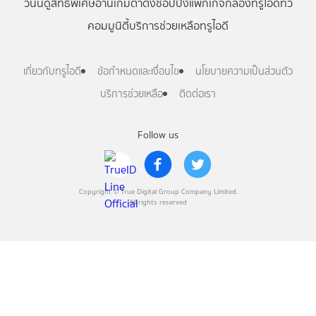
วันนี้
ดู
สิทธิพิเศษ
อ่าน
เกม
ตาตั้ง
ช้อปปิ้ง
แพ็กเกจ
กล่องทรูไอดีทีวี
คอมมูนิตี้
บริการช่วยเหลือทรูไอดี
เกี่ยวกับทรูไอดี
ข้อกำหนดและเงื่อนไข
นโยบายความเป็นส่วนตัว
บริการช่วยเหลือ
ติดต่อเรา
Follow us
Copyright © True Digital Group Company Limited.
All rights reserved