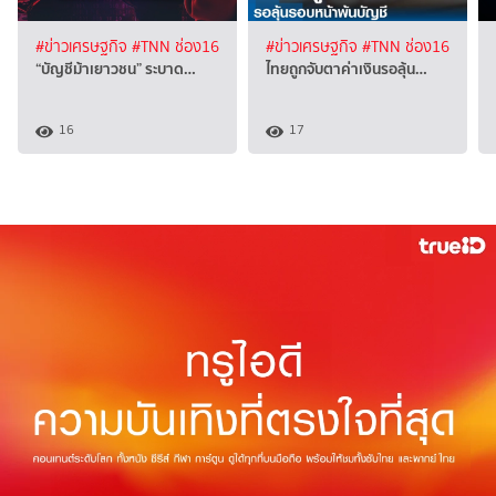
#ข่าวเศรษฐกิจ
#TNN ช่อง16
#ข่าวเศรษฐกิจ
#TNN ช่อง16
“บัญชีม้าเยาวชน” ระบาด…
ไทยถูกจับตาค่าเงินรอลุ้น…
16
17