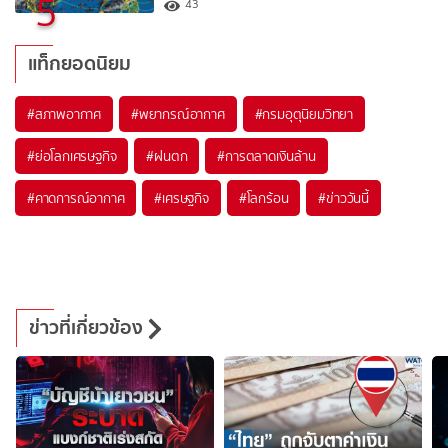
5
43
แท็กยอดนิยม
#
สภาพอากาศ
#
พยากรณ์อากาศ
#
กรมอุตุนิยมวิทยา
#
ย่อโลกเศรษฐกิจ
#
ฝนตก
#
การตลาดเงินล้าน
#
คาดการณ์อากาศ
#
เศรษฐกิจ
#
โลกร้อน
#
ข่าววันนี้
ข่าวที่เกี่ยวข้อง