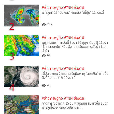
#ข่าวเศรษฐกิจ
#TNN ช่อง16
พายุลูกที่ 15 “จันหอม” จ่อถล่ม “ญี่ปุ่น” 11 ส.ค.นี้
2
277
#ข่าวเศรษฐกิจ
#TNN ช่อง16
พยากรณ์อากาศวันนี้ 8 ส.ค.69 อุตุฯ เตือน 8-11 ส.ค
ทั่วไทยฝนหนัก เหนือ อีสาน ตะวันออก ระวังน้ำท่วม-
น้ำป่า
3
69
#ข่าวเศรษฐกิจ
#TNN ช่อง16
ญี่ปุ่น อพยพ 2 แสนคน รับมือพายุ “ดอลฟิน” คาดขึ้น
ฝั่งที่จีนตอนใต้ 9-10 ส.ค.นี้
4
48
#ข่าวเศรษฐกิจ
#TNN ช่อง16
คาดการณ์อากาศ 15 วัน พายุดันมรสุมแรงขึ้น จับตา
พายุลูกใหม่อาจก่อตัวปลาย ส.ค.