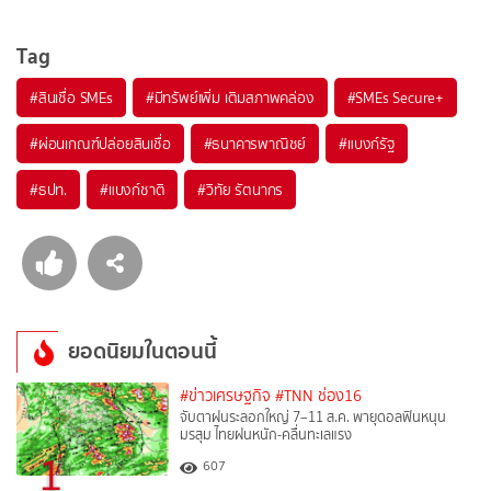
Tag
#
สินเชื่อ SMEs
#
มีทรัพย์เพิ่ม เติมสภาพคล่อง
#
SMEs Secure+
#
ผ่อนเกณฑ์ปล่อยสินเชื่อ
#
ธนาคารพาณิชย์
#
แบงก์รัฐ
#
ธปท.
#
แบงก์ชาติ
#
วิทัย รัตนากร
ยอดนิยมในตอนนี้
#ข่าวเศรษฐกิจ
#TNN ช่อง16
จับตาฝนระลอกใหญ่ 7–11 ส.ค. พายุดอลฟินหนุน
มรสุม ไทยฝนหนัก-คลื่นทะเลแรง
1
607