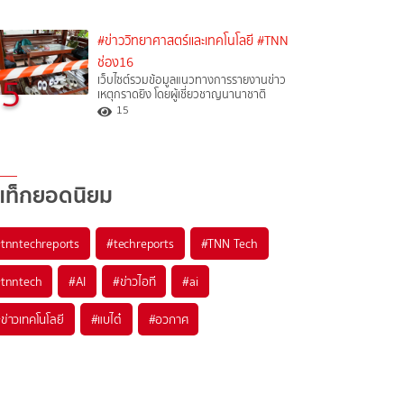
#ข่าววิทยาศาสตร์และเทคโนโลยี
#TNN
ช่อง16
5
เว็บไซต์รวมข้อมูลแนวทางการรายงานข่าว
เหตุกราดยิง โดยผู้เชี่ยวชาญนานาชาติ
15
แท็กยอดนิยม
#
tnntechreports
#
techreports
#
TNN Tech
#
tnntech
#
AI
#
ข่าวไอที
#
ai
#
ข่าวเทคโนโลยี
#
แบไต๋
#
อวกาศ