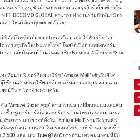
 ที่มีจำนวนมากกว่า 100 ล้านราย*2 ตลอดจนองค์ความรู้
ผ่านธุรกิจโซลูชันด้านการตลาด และธุรกิจที่เกี่ยวข้องอื่น
ให้ NTT DOCOMO GLOBAL สามารถทำงานร่วมกับพันธมิตร
คุณค่า ใหม่ให้แก่ทุกตลาดทั่วโลก
ยายดิจิทัลอีโคซิสเต็มของประเทศไทย ภายใต้พันธกิจ "ทุก
มิตรทางธุรกิจในประเทศไทย" โดยได้เปิดตัวแพลตฟอร์ม
มดังกล่าวเติบโตจนมีจำนวนสมาชิกประมาณ 4 ล้านราย*3 ณ
ทยที่ผนวกฟีเจอร์อีคอมเมิร์ซ "Amaze Mall" เข้ากับอีโค
 ผู้ใช้งานสามารถใช้พอยท์แทนเงินสด แลกคูปองส่วนลด
ชน์อื่น ๆ ได้อย่างครบครัน
ิเคชัน "Amaze Super App" สามารถแลกเปลี่ยนคะแนนสะสม
ะดวกซื้อ ซูเปอร์มาร์เก็ต และบริการด้านโทรคมนาคม ส่งผล
่งขึ้น ด้วยการแลกพอยท์ทั้งใน "Amaze Mall" รวมถึงร้านค้า
งดำเนินธุรกิจหลากหลายในประเทศไทย อาทิ ร้านสะดวกซื้อ
,500 แห่ง และ True ผู้ให้บริการด้านโทรคมนาคมที่มีผู้