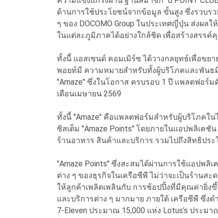
ความแข็งแกร่งผ่าน ฐานสมาชิก "d POINT CLUB"
ด้านการใช้ประโยชน์จากข้อมูล ขั้นสูง ซึ่งรวบรวม
ๆ ของ DOCOMO Group ในประเทศญี่ปุ่น ส่งผล
ในแต่ละภูมิภาคได้อย่างใกล้ชิด เพื่อสร้างสรรค์
ทั้งนี้ แอสเซนด์ คอมเมิร์ซ ได้วางกลยุทธ์เพื่อข
พอยท์มี ความหมายสำหรับทั้งผู้บริโภคและพันธ
"Amaze" ซึ่งในโอกาส ครบรอบ 1 ปี แพลตฟอร์
เดือนเมษายน 2569
ทั้งนี้ "Amaze" คือแพลตฟอร์มสำหรับผู้บริโภคในไ
ซิสเต็ม "Amaze Points" โดยภายในแอปพลิเคชัน
ร้านอาหาร สินค้าและบริการ รวมไปถึงสิทธิประโย
"Amaze Points" ซึ่งสะสมได้ผ่านการใช้แอปพล
ต่าง ๆ ของธุรกิจในเครือซีพี ไม่ว่าจะเป็นร้านส
ให้ลูกค้าเพลิดเพลินกับ การช้อปปิ้งที่มีคุณค่ายิ
และบริการต่าง ๆ มากมาย ภายใต้ เครือซีพี ซึ่
7-Eleven ประมาณ 15,000 แห่ง Lotus’s ประมาณ 2