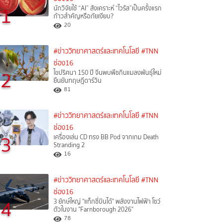
1
นักวิจัยใช้ “AI” สังเคราะห์ “ไวรัส”เป็นครั้งแรก
ก้าวสำคัญหรือภัยเงียบ?
20
#ข่าววิทยาศาสตร์และเทคโนโลยี
#TNN
ช่อง16
2
ไขปริศนา 150 ปี จีนพบพืชกินแมลงพันธุ์ใหม่
ยืนยันทฤษฎีดาร์วิน
81
#ข่าววิทยาศาสตร์และเทคโนโลยี
#TNN
ช่อง16
3
เครื่องเล่น CD ทรง BB Pod จากเกม Death
Stranding 2
16
#ข่าววิทยาศาสตร์และเทคโนโลยี
#TNN
ช่อง16
4
3 ยักษ์ใหญ่ "แท็กซี่บินได้" พลังงานไฟฟ้า โชว์
ตัวในงาน "Farnborough 2026"
78